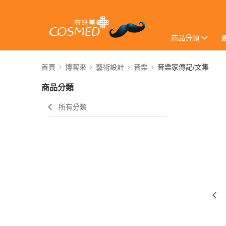
商品分類
首頁
博客來
藝術設計
音樂
音樂家傳記/文集
商品分類
所有分類