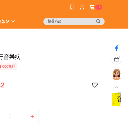
0
情報站
行音樂病
1,000免運
42