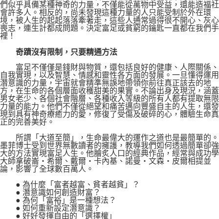
們似乎具備某種神奇的力量，不僅能從萬物中受益，還能造福社
會許多人。相反的，尚未發現這種力量的人只能受制於外在環
境，被人生的起起落落牽著走，這些人通常過得很不開心、灰心
喪志，連生計都成問題。決定富足或貧窮的鑰匙一直都在我們手
裡！
奇蹟沒有限制，只要精通方法
富足不僅僅是錢財與物質，還包括良好的健康、人際關係、
自我實現，以及智慧、情感和靈性各方面的發展。一旦懂得運用
潛意識的力量，宇宙就會精準無誤地帶領你前往真正該去的地
方，在生命的各個層面收穫甜美的果實。不論出身及現況，涵蓋
男女老少、各個社會階層、各種收入等級的所有人都有提取無限
力量的能力。他們不僅從絕望和痛苦邁向豐盛自主的人生，還發
現到具有神奇療癒力的愛，修復了受傷及破碎的心，體驗生命真
正的完善美好。
所謂「大道至簡」，生命最偉大的運作之道也是最簡單的。
墨菲博士受到世界無數讀者的擁護，教導我們如何透過簡單卻強
大的方法實現富足人生。他膾炙人口的經典作品，經常與成功學
大師拿破崙‧希爾、戴爾‧卡內基、諾曼‧文森‧皮爾相提並
論，影響了全球數百萬人。
● 為什麼「富者越富、貧者越貧」？
● 潛意識如何創造財富？
● 為何「富裕」是一種想法？
● 如何重新設定潛意識？
● 好好發揮自由的「選擇權」