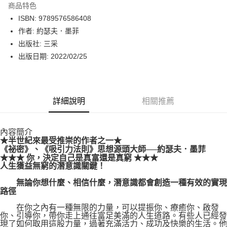
商品特色
LINE Pay
ISBN: 9789576586408
作者: 約瑟夫．墨菲
Apple Pay
出版社: 三采
街口支付
出版日期: 2022/02/25
悠遊付
Google Pay
詳細說明
相關推薦
運送方式
內容簡介
博客來商品配送方式
★半世紀來最受推崇的作者之一★
每筆NT$80，滿NT$1,000(含以上)免運費
《祕密》、《吸引力法則》思想源頭大師──約瑟夫．墨菲
★★★ 你，決定自己是真富還是真窮 ★★★
人生獲益無窮的潛意識關鍵！
無論你想什麼、相信什麼，潛意識都會創造一種有效的實現
路徑
在你之內有一種無限的力量，可以提振你、療癒你、啟發
你、引導你，帶你走上通往富足美滿的人生道路。有些人已經發
現了如何取用這股力量，過著充滿活力、成功及快樂的生活。他