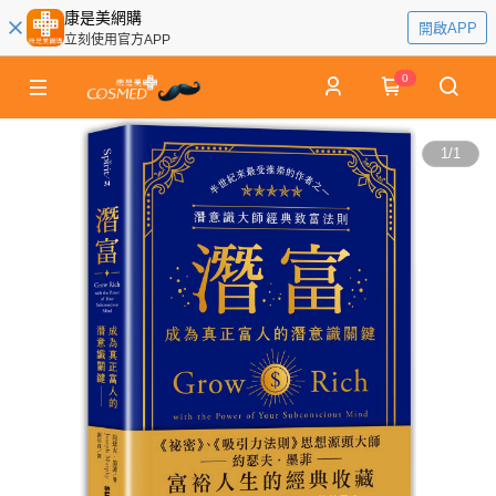
康是美網購
開啟APP
立刻使用官方APP
0
1
/
1