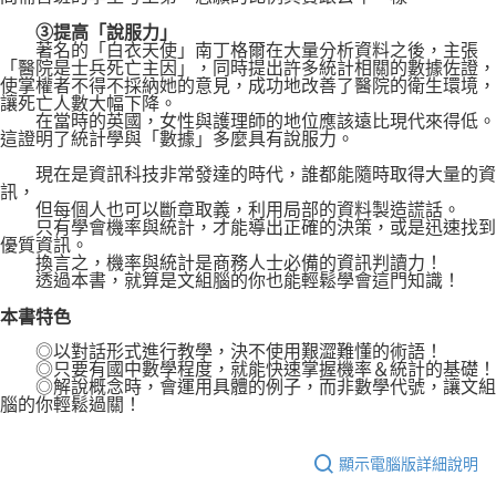
③提高「說服力」
著名的「白衣天使」南丁格爾在大量分析資料之後，主張
「醫院是士兵死亡主因」，同時提出許多統計相關的數據佐證，
使掌權者不得不採納她的意見，成功地改善了醫院的衛生環境，
讓死亡人數大幅下降。
在當時的英國，女性與護理師的地位應該遠比現代來得低。
這證明了統計學與「數據」多麼具有說服力。
現在是資訊科技非常發達的時代，誰都能隨時取得大量的資
訊，
但每個人也可以斷章取義，利用局部的資料製造謊話。
只有學會機率與統計，才能導出正確的決策，或是迅速找到
優質資訊。
換言之，機率與統計是商務人士必備的資訊判讀力！
透過本書，就算是文組腦的你也能輕鬆學會這門知識！
本書特色
◎以對話形式進行教學，決不使用艱澀難懂的術語！
◎只要有國中數學程度，就能快速掌握機率＆統計的基礎！
◎解說概念時，會運用具體的例子，而非數學代號，讓文組
腦的你輕鬆過關！
顯示電腦版詳細說明