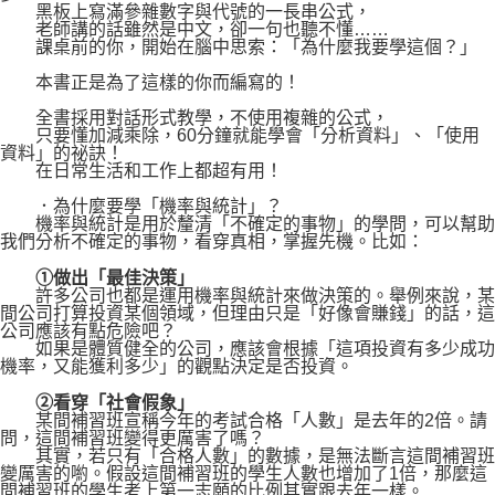
黑板上寫滿參雜數字與代號的一長串公式，
老師講的話雖然是中文，卻一句也聽不懂……
課桌前的你，開始在腦中思索：「為什麼我要學這個？」
本書正是為了這樣的你而編寫的！
全書採用對話形式教學，不使用複雜的公式，
只要懂加減乘除，60分鐘就能學會「分析資料」、「使用
資料」的祕訣！
在日常生活和工作上都超有用！
．為什麼要學「機率與統計」？
機率與統計是用於釐清「不確定的事物」的學問，可以幫助
我們分析不確定的事物，看穿真相，掌握先機。比如：
①做出「最佳決策」
許多公司也都是運用機率與統計來做決策的。舉例來說，某
間公司打算投資某個領域，但理由只是「好像會賺錢」的話，這
公司應該有點危險吧？
如果是體質健全的公司，應該會根據「這項投資有多少成功
機率，又能獲利多少」的觀點決定是否投資。
②看穿「社會假象」
某間補習班宣稱今年的考試合格「人數」是去年的2倍。請
問，這間補習班變得更厲害了嗎？
其實，若只有「合格人數」的數據，是無法斷言這間補習班
變厲害的喲。假設這間補習班的學生人數也增加了1倍，那麼這
間補習班的學生考上第一志願的比例其實跟去年一樣。