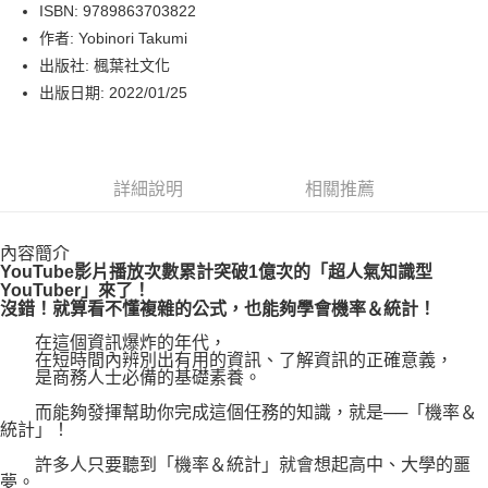
LINE Pay
ISBN: 9789863703822
作者: Yobinori Takumi
Apple Pay
出版社: 楓葉社文化
街口支付
出版日期: 2022/01/25
悠遊付
Google Pay
詳細說明
相關推薦
運送方式
內容簡介
博客來商品配送方式
YouTube影片播放次數累計突破1億次的「超人氣知識型
每筆NT$80，滿NT$1,000(含以上)免運費
YouTuber」來了！
沒錯！就算看不懂複雜的公式，也能夠學會機率＆統計！
在這個資訊爆炸的年代，
在短時間內辨別出有用的資訊、了解資訊的正確意義，
是商務人士必備的基礎素養。
而能夠發揮幫助你完成這個任務的知識，就是──「機率＆
統計」！
許多人只要聽到「機率＆統計」就會想起高中、大學的噩
夢。