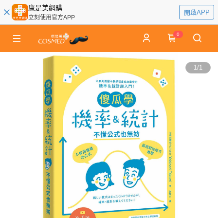
康是美網購
開啟APP
立刻使用官方APP
0
1
/
1