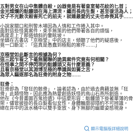
五對男女在山中集體自殺，凶器竟是有著皇室菊花紋的匕首；
金光燦爛的骷髏頭在海上漂流，繼而長肉生髮，甚至復活為人；
女子不光數次殺害死亡的前夫，就連最愛的丈夫也命喪其手……
小說家關口和刑警木場因為人情和工作捲入其中。
面對這些怪異案件，束手無策的他們帶著各自的煩惱，
再度走上了那道傾斜的暈眩坡。
坐鎮在古書店「京極堂」中的店主，傾聽了他們的疑惑後，
竟一口斷定：「這真是愚蠢到極點的案件……」
京極堂如此斷言的根據為何？
這三起乍看之下毫無關聯的詭異案件究竟有何相關？
在怪事之間不停閃現的骷髏頭又有什麼意義？
且看京極堂以其淵博至極的學識與如簧之舌，
為眾人驅逐那名為狂骨的附身之物……
狂骨：
狂骨即為「發狂的骸骨」，論者認為，由於過去典籍並無「狂
骨」此類怪物，因此應為熱愛創造妖怪的鳥山石燕所創造。
他在《今昔畫圖百鬼拾遺》中這麼形容：骷髏頭下掛著單薄的骨
架，儘管披掛的長白髮看似女性，身體輪廓卻隱約不可辨識，
總在井中的汲水桶中以雙手垂放、身下無腳的幽靈姿態現身。
顯示電腦版詳細說明