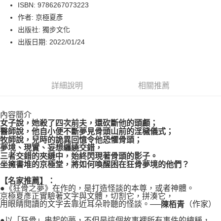
LINE Pay
ISBN: 9786267073223
作者: 京極夏彥
Apple Pay
出版社: 獨步文化
街口支付
出版日期: 2022/01/24
悠遊付
Google Pay
詳細說明
相關推薦
運送方式
內容簡介
博客來商品配送方式
女子說，她殺了四次前夫，還砍斷他的頭顱；
每筆NT$80，滿NT$1,000(含以上)免運費
醫師說，他自小便不斷夢見骨頭山前的淫穢儀式；
牧師說，兒時的詭異回憶令他恐懼骨頭；
夢境、現實、妄想纏繞交錯，
三者交錯的夾縫中，始終閃現著骨頭的影子。
坐擁書堆的京極堂，將如何喚醒困在狂骨夢境的他們？
【名家推薦】：
●《狂骨之夢》在作的，是打造怪談的本尊，或者神體。
京極夏彥正實驗著文字與文體，切割它，拼湊它，
用眼睛閱讀的文字去靠近耳朵聆聽的怪談。──
（作家）
陳栢青
●以「狂骨」串起的夢，不但是這個故事裡所有事件的總稱，