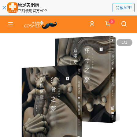
康是美網購
開啟APP
立刻使用官方APP
0
1
/
1