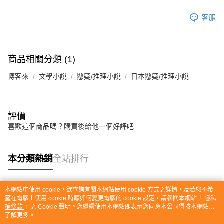
客服
商品相關分類 (1)
博客來
文學小說
懸疑/推理小說
日本懸疑/推理小說
評價
喜歡這個商品嗎？購買後給他一個好評吧
本分類熱銷
全站排行
本網站中使用 cookie，欲查詢有關本網站使用 cookie 方式之詳情，及若您不希
熱門標籤
望在電腦上使用 cookie 時應如何變更電腦的 cookie 設定，請參閱本網站「
隱私
權條款
」之 Cookie 聲明。您繼續使用本網站即表示您同意本公司得按本網站使
用條款之 Cookie 聲明使用 cookie。
了解更多 >