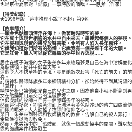
也是京極夏彥對「記憶」一事詩般的喟嘆。──
（作家）
臥斧
【得獎紀錄】
★1996年版「這本推理小說了不起」第9名
【故事簡介】
一顆金色骷髏頭漂浮在海上，做著跨越時空的夢。
它在冥土與現世相通的水井中自由來去，串連起每個人的夢境。
它在妄想與現實的邊界放聲高歌，令所有人陷入長年瘋狂。
它說我知道你們所有的恐懼，它說我有一個長達千年的大願。
它是狂骨，無人可以從它編織的夢中世界逃脫……
居住在逗子海邊的女子朱美多年來總是夢見自己在海中溶解並化
為骷髏頭，從井中仰望天空。
這個令人不快至極的夢境，竟是她數次殺害「死亡的前夫」的前
奏。
前精神科醫師降旗多年來鑽研精神分析，卻始終得不到其渴望的
「真理」。
精神分析只讓他窺見自己的卑劣之處，因為他自小就不斷夢到男
女在骷髏頭山前交合的淫穢夢境。
信仰虔誠的牧師白丘有一個隱瞞多年的祕密。
然而這個祕密，卻隨著海面上漂浮著金色骷髏頭的傳言四處流傳
而即將曝光，大大動搖了牧師的信仰之心。
某日，朱美來到醫師和牧師棲身的教會，告解自己的殺人罪行，
希望獲得拯救與赦免。
然而，朱美話中的「骷髏頭」就像一個啟動怪事的開關，難以想
像的詭譎案件頻繁發生……