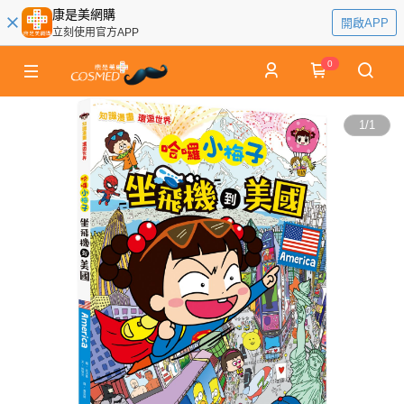
康是美網購
開啟APP
立刻使用官方APP
0
1
/
1