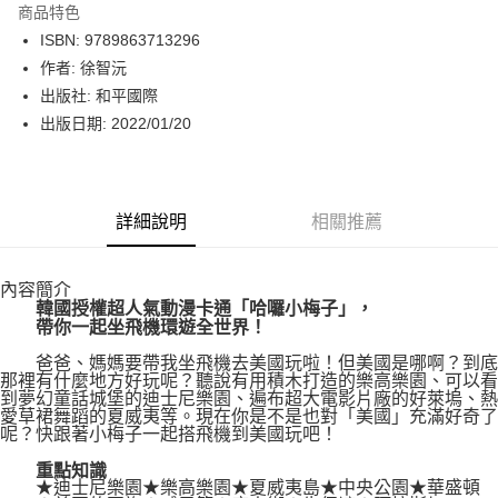
商品特色
LINE Pay
ISBN: 9789863713296
作者: 徐智沅
Apple Pay
出版社: 和平國際
街口支付
出版日期: 2022/01/20
悠遊付
Google Pay
詳細說明
相關推薦
運送方式
內容簡介
博客來商品配送方式
韓國授權超人氣動漫卡通「哈囉小梅子」，
每筆NT$80，滿NT$1,000(含以上)免運費
帶你一起坐飛機環遊全世界！
爸爸、媽媽要帶我坐飛機去美國玩啦！但美國是哪啊？到底
那裡有什麼地方好玩呢？聽說有用積木打造的樂高樂園、可以看
到夢幻童話城堡的迪士尼樂園、遍布超大電影片廠的好萊塢、熱
愛草裙舞蹈的夏威夷等。現在你是不是也對「美國」充滿好奇了
呢？快跟著小梅子一起搭飛機到美國玩吧！
重點知識
★迪士尼樂園★樂高樂園★夏威夷島★中央公園★華盛頓