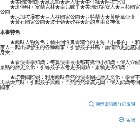
★美國的國旗★感恩節★唐人街★牛仔褲★阿拉斯加
★班傑明‧富蘭克林★南北戰爭★美洲印第安人★巨杉國家
公園
★尼加拉瀑布★巨人柱國家公園★亞特蘭大★莫哈韋沙漠
★黃石國家公園★波士頓★矽谷★紐約自由女神像
本書特色
★趣味人物角色：藉由個性鬼靈精怪的主角「小梅子」，和
家人一起出遊發生的各種趣事，引發孩子共鳴，讓情節更能感同
身受。
★看漫畫學知識：每篇漫畫最後都有延伸小知識，深入介紹
景點的歷史文化，引導孩子思考更多問題，累積更多知識。
★培養國際觀：利用趣味盎然的漫畫闡述歷史文化，學習不
再枯燥無味，引起孩子興趣，自然而然增廣見聞，深入認識每個
國家。
顯示電腦版詳細說明
客服