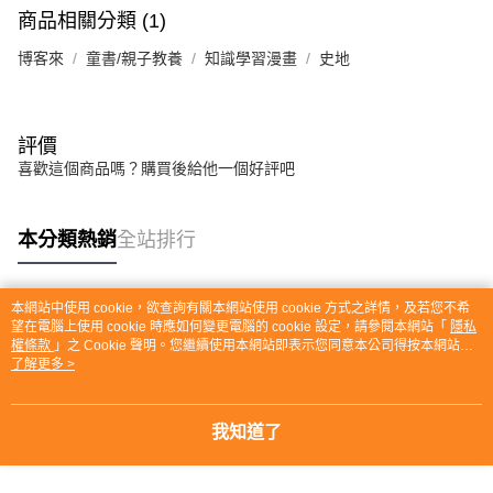
商品相關分類 (1)
博客來
童書/親子教養
知識學習漫畫
史地
評價
喜歡這個商品嗎？購買後給他一個好評吧
本分類熱銷
全站排行
本網站中使用 cookie，欲查詢有關本網站使用 cookie 方式之詳情，及若您不希
熱門標籤
望在電腦上使用 cookie 時應如何變更電腦的 cookie 設定，請參閱本網站「
隱私
權條款
」之 Cookie 聲明。您繼續使用本網站即表示您同意本公司得按本網站使
用條款之 Cookie 聲明使用 cookie。
了解更多 >
我知道了