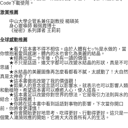
Code下載使用。
激賞推薦
中山大學企管系兼任副教授 楊碩英
身心靈導師 賴佩霞博士
《祕密》系列譯者 王莉莉
全球感動推薦
★看了這本書不得不相信。由於人體有七○％是水做的，當
你懷抱著愛與感謝，體內的水也會化為美麗的結晶。
★經典出版二十年後，仍有一讀的價值。
★不只是話語，連文字都可以改變水結晶的形狀，真是不可
思議！
★水結晶的美麗圖像再怎麼看都看不膩，太感動了！大自然
真是太神奇了！
★這本書徹底改變了我的價值觀！
★如果人的意念或言語可以影響水，就表示也可以影響人類
和動植物。希望這本書可以療癒人心，使人成長。
★這本書足以改變你對世界的想法，它是吸引力法則與水的
結合，值得推薦！
★你將在這本書中看到話語對事物的影響，下次當你開口
前，你將會更謹慎！
★你會開始更好地思考、吃得更好、行動得更好。這只是一
個驚人漣漪效應的開始，它將大大改善所有人的生活。