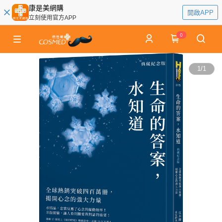
康是美網購
開啟APP
立刻使用官方APP
0
1
/
1