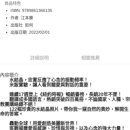
商品特色
LINE Pay
ISBN: 9789861366135
作者: 江本勝
Apple Pay
出版社: 如何
街口支付
出版日期: 2022/02/01
悠遊付
Google Pay
詳細說明
相關推薦
運送方式
內容簡介
博客來商品配送方式
水結晶，忠實反應了心念的振動頻率！
每筆NT$80，滿NT$1,000(含以上)免運費
米飯實驗，讓人看到關愛與對話的重要！
連續17週登上《紐約時報》暢銷書榜，長銷20年不墜！
翻譯成多國語言，熱銷突破四百萬冊，不論國家、人種、宗
教團購絡繹不絕！
122幅珍貴的水結晶照片，帶你我一窺自然的奧妙，解開生
命的答案。
轟動全球！用愛創造美麗新世界！
客觀揭露愛與感謝、珍惜與忽視，以及心念的強大力量！