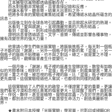
江本勝堅信萬物都透過振動存在，
而水對振動非常敏感，且會直接記錄和反應，
他讓水看字、聽音樂，結果大出意料之外。
他將多年來的實驗成果集結成書，希望傳遞水結晶所蘊含的
訊息。
出版後立刻在全球各地引起轟動，並且掀起水研究的熱潮。
水看到「愛與感謝」，呈現瑰麗完美的六角形結晶；
看到「混蛋」，則形成扭曲醜陋的樣貌。
證明訊息會透過語言、文字、音樂，傳遞並影響各種事物，
擁有改變世界的強大力量！
他曾請小學生們做米飯實驗，將飯裝進瓶子，每天對一個瓶
子不斷的說「謝謝」，另外一個瓶子則不斷的罵「混蛋」，另一
個瓶子的飯既不貼標籤，也不與之對話。總之，就是置之不理。
歷時一個月，觀察飯會產生什麼變化。
一個月後，「謝謝」瓶子裡的飯產生發酵狀態，散發有如麴
似的芳醇香味；相對的，「混蛋」瓶子的飯，則腐臭變黑。驚人
的是，置之不理、被忽視的瓶子裡的飯，比「混蛋」瓶子裡的飯
更先腐壞。這個實驗經過他人嘗試，也都得到同樣的結果。
這個實驗給了人們很大的啟發，不僅證實了愛的重要，更讓
我們看見冷漠和忽視比責罵的傷害更大。這提醒了我們，面對孩
子、伴侶、夥伴，甚至是植物、寵物或昆蟲，乃至於世界的萬事
萬物，都別吝於付出關愛，才能激發生命活力、創造美麗新世
界。
★書末附日本授權「米飯實驗」學習單，可影印或掃瞄QR