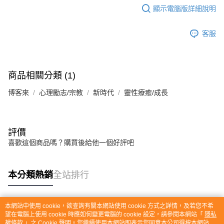
顯示電腦版詳細說明
客服
商品相關分類 (1)
博客來
心理勵志/宗教
新時代
靈性療癒/成長
評價
喜歡這個商品嗎？購買後給他一個好評吧
本分類熱銷
全站排行
本網站中使用 cookie，欲查詢有關本網站使用 cookie 方式之詳情，及若您不希
熱門標籤
望在電腦上使用 cookie 時應如何變更電腦的 cookie 設定，請參閱本網站「
隱私
權條款
」之 Cookie 聲明。您繼續使用本網站即表示您同意本公司得按本網站使