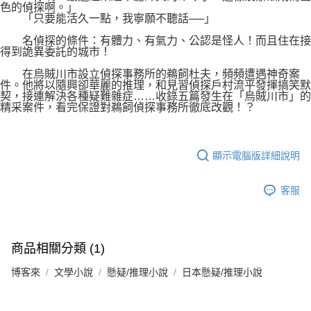
色的偵探啊。」
「只要能活久一點，我寧願不聽話──」
名偵探的條件：有體力、有氣力、公認是怪人！而且住在接
得到詭異委託的城市！
在烏賊川市設立偵探事務所的鵜飼杜夫，頻頻遭遇神奇案
件。他將以隨興卻華麗的推理，和見習偵探戶村流平發揮搞笑默
契，接連解決各種疑難雜症……收錄五篇發生在「烏賊川市」的
精采案件，看完保證對鵜飼偵探事務所徹底改觀！？
顯示電腦版詳細說明
客服
商品相關分類 (1)
博客來
文學小說
懸疑/推理小說
日本懸疑/推理小說