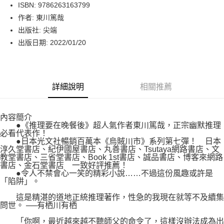
LINE Pay
ISBN: 9786263163799
作者: 東川篤哉
Apple Pay
出版社: 尖端
街口支付
出版日期: 2022/01/20
悠遊付
Google Pay
詳細說明
相關推薦
運送方式
內容簡介
博客來商品配送方式
●《推理要在晚餐後》超人氣作者東川篤哉，正宗幽默推理
每筆NT$80，滿NT$1,000(含以上)免運費
必看代表作！
●日本光文社暢銷百萬本《烏賊川市》系列第七彈！ 日本
淳久堂書店、紀伊國屋書店、丸善書店、Tsutaya網路書店、文
教堂書店、三省堂書店、Book 1st書店、誠品書店、博客來網路
書店、金石堂書店 一致好評推薦！
●令人不禁會心一笑的精彩小說……不過這份風趣或許是
「陷阱」。
這是精湛的道地正統推理著作，性急的我現在就等不及續集
問世。 ──有栖川有栖
「你啊，最近越來越不聽師父的命令了，這樣沒辦法成為出