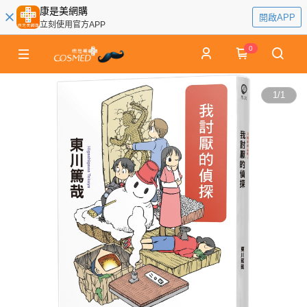
康是美網購
開啟APP
立刻使用官方APP
0
1
/
1