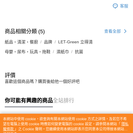
客服
商品相關分類 (5)
查看全部
紙品・清潔・餐廚
品牌
LET-Green 立得清
母嬰・尿布・玩具・拖鞋
濕紙巾
抗菌
評價
喜歡這個商品嗎？購買後給他一個好評吧
你可能有興趣的商品
全站排行
本網站中使用 cookie，欲查詢有關本網站使用 cookie 方式之詳情，及若您不希
熱門標籤
望在電腦上使用 cookie 時應如何變更電腦的 cookie 設定，請參閱本網站「
隱私
權條款
」之 Cookie 聲明。您繼續使用本網站即表示您同意本公司得按本網站使