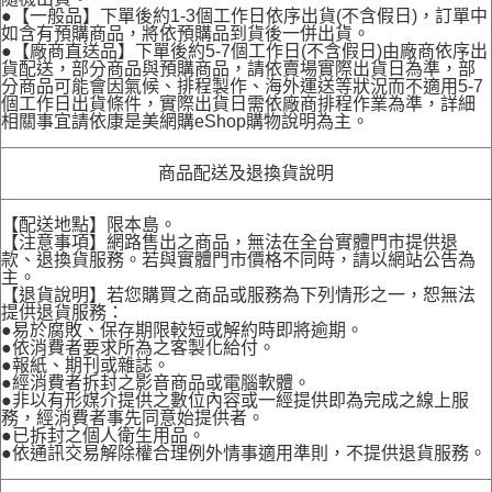
●【一般品】下單後約1-3個工作日依序出貨(不含假日)，訂單中
如含有預購商品，將依預購品到貨後一併出貨。
●【廠商直送品】下單後約5-7個工作日(不含假日)由廠商依序出
貨配送，部分商品與預購商品，請依賣場實際出貨日為準，部
分商品可能會因氣候、排程製作、海外運送等狀況而不適用5-7
個工作日出貨條件，實際出貨日需依廠商排程作業為準，詳細
相關事宜請依康是美網購eShop購物說明為主。
商品配送及退換貨說明
【配送地點】限本島。
【注意事項】網路售出之商品，無法在全台實體門市提供退
款、退換貨服務。若與實體門市價格不同時，請以網站公告為
主。
【退貨說明】若您購買之商品或服務為下列情形之一，恕無法
提供退貨服務：
●易於腐敗、保存期限較短或解約時即將逾期。
●依消費者要求所為之客製化給付。
●報紙、期刊或雜誌。
●經消費者拆封之影音商品或電腦軟體。
●非以有形媒介提供之數位內容或一經提供即為完成之線上服
務，經消費者事先同意始提供者。
●已拆封之個人衛生用品。
●依通訊交易解除權合理例外情事適用準則，不提供退貨服務。