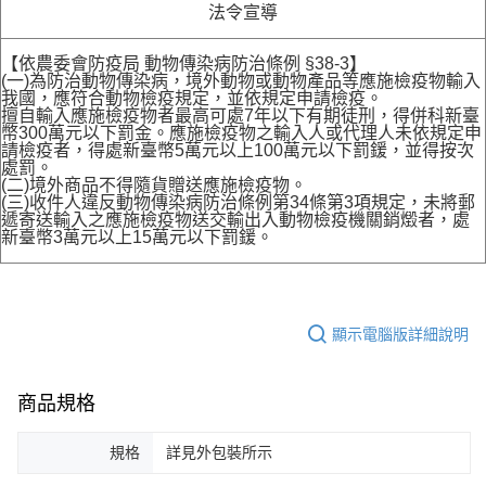
法令宣導
【依農委會防疫局 動物傳染病防治條例 §38-3】
(一)為防治動物傳染病，境外動物或動物產品等應施檢疫物輸入
我國，應符合動物檢疫規定，並依規定申請檢疫。
擅自輸入應施檢疫物者最高可處7年以下有期徒刑，得併科新臺
幣300萬元以下罰金。應施檢疫物之輸入人或代理人未依規定申
請檢疫者，得處新臺幣5萬元以上100萬元以下罰鍰，並得按次
處罰。
(二)境外商品不得隨貨贈送應施檢疫物。
(三)收件人違反動物傳染病防治條例第34條第3項規定，未將郵
遞寄送輸入之應施檢疫物送交輸出入動物檢疫機關銷燬者，處
新臺幣3萬元以上15萬元以下罰鍰。
顯示電腦版詳細說明
商品規格
規格
詳見外包裝所示