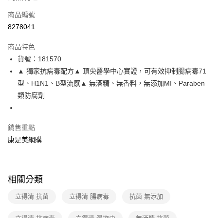
商品編號
LINE Pay
8278041
Apple Pay
商品特色
街口支付
貨號：181570
悠遊付
▲ 獨家抗病毒配方▲ 頂尖醫學中心實證，可有效抑制腸病毒71
型、H1N1、B型流感▲ 無酒精、無香料，無添加MI、Paraben
Google Pay
類防腐劑
運送方式
宅配-下單後3-5個工作天配送(不含預購品)，箱購品分箱出貨
銷售重點
康是美網購
每筆NT$100，滿NT$799(含以上)免運費
相關分類
立得清 抗菌
立得清 腸病毒
抗菌 無添加