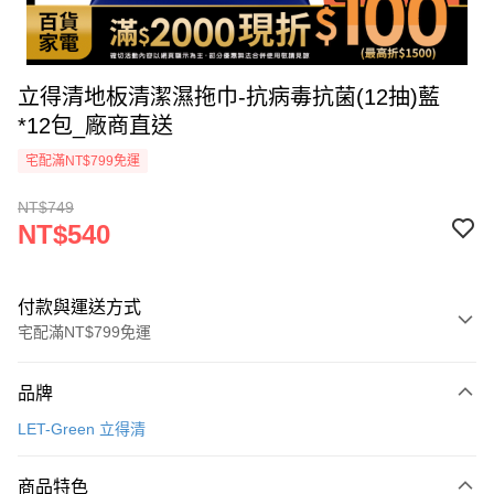
立得清地板清潔濕拖巾-抗病毒抗菌(12抽)藍
*12包_廠商直送
宅配滿NT$799免運
NT$749
NT$540
付款與運送方式
宅配滿NT$799免運
付款方式
品牌
icash Pay
LET-Green 立得清
信用卡一次付款
商品特色
數位禮券