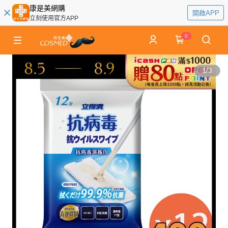
康是美網購
開啟APP
立刻使用官方APP
0
1
/
3