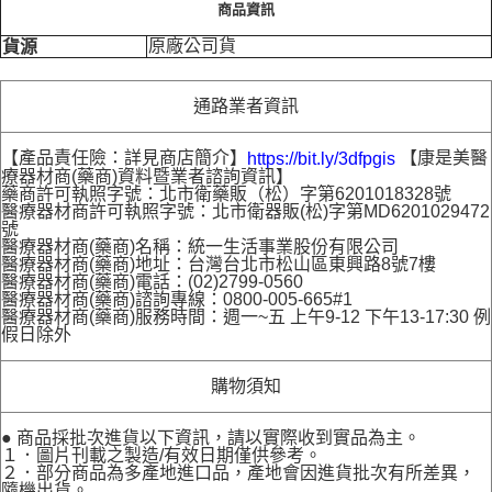
商品資訊
原廠公司貨
貨源
通路業者資訊
【產品責任險：詳見商店簡介】
【康是美醫
https://bit.ly/3dfpgis
療器材商(藥商)資料暨業者諮詢資訊】
藥商許可執照字號：北市衛藥販（松）字第6201018328號
醫療器材商許可執照字號：北市衛器販(松)字第MD6201029472
號
醫療器材商(藥商)名稱：統一生活事業股份有限公司
醫療器材商(藥商)地址：台灣台北市松山區東興路8號7樓
醫療器材商(藥商)電話：(02)2799-0560
醫療器材商(藥商)諮詢專線：0800-005-665#1
醫療器材商(藥商)服務時間：週一~五 上午9-12 下午13-17:30 例
假日除外
購物須知
● 商品採批次進貨以下資訊，請以實際收到實品為主。
１．圖片刊載之製造/有效日期僅供參考。
２．部分商品為多產地進口品，產地會因進貨批次有所差異，
隨機出貨。