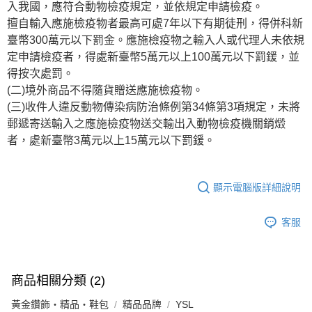
入我國，應符合動物檢疫規定，並依規定申請檢疫。
擅自輸入應施檢疫物者最高可處7年以下有期徒刑，得併科新
臺幣300萬元以下罰金。應施檢疫物之輸入人或代理人未依規
定申請檢疫者，得處新臺幣5萬元以上100萬元以下罰鍰，並
得按次處罰。
(二)境外商品不得隨貨贈送應施檢疫物。
(三)收件人違反動物傳染病防治條例第34條第3項規定，未將
郵遞寄送輸入之應施檢疫物送交輸出入動物檢疫機關銷燬
者，處新臺幣3萬元以上15萬元以下罰鍰。
顯示電腦版詳細說明
客服
商品相關分類 (2)
黃金鑽飾・精品・鞋包
精品品牌
YSL