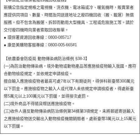
新購公告指定規格之電視機、洗衣機、電冰箱或冷、暖氣機時，販賣業者
應提供同項目、數量、時間及同送達地址之廢四機回收（搬、載運）無償
服務。但不包含為搬運、拆卸而動用大型機具、工程或危險施工等。請於
交付廢四機時向業者索取回收聯單。
● 環保署資源回收專線：0800-085717
● 康是美購物客服專線：0800-005-665#1
【依農委會防疫局 動物傳染病防治條例 §38-3】
(一)為防治動物傳染病，境外動物或動物產品等應施檢疫物輸入我國，應符
合動物檢疫規定，並依規定申請檢疫。
擅自輸入應施檢疫物者最高可處7年以下有期徒刑，得併科新臺幣300萬元
以下罰金。應施檢疫物之輸入人或代理人未依規定申請檢疫者，得處新臺
幣5萬元以上100萬元以下罰鍰，並得按次處罰。
(二)境外商品不得隨貨贈送應施檢疫物。
(三)收件人違反動物傳染病防治條例第34條第3項規定，未將郵遞寄送輸入
之應施檢疫物送交輸出入動物檢疫機關銷燬者，處新臺幣3萬元以上15萬元
以下罰鍰。