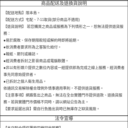
商品配送及退換貨說明
【配送地點】限本島。
【配送方式】宅配、7-11取貨(部分商品不適用)
【退貨說明】 若您購買之商品或服務為下列情形之一，恕無法提供退貨服
務：
●易於腐敗、保存期限較短或解約時即將逾期。
●依消費者要求所為之客製化給付。
●報紙、期刊或雜誌。
●經消費者拆封之影音商品或電腦軟體。
●非以有形媒介提供之數位內容或一經提供即為完成之線上服務，經消費者
事先同意始提供者。
●已拆封之個人衛生用品。
依通訊交易解除權合理例外情事適用準則，不提供退貨服務。
【注意事項】網路售出之商品，無法在全台實體門市提供退款、退換貨服
務。若與實體門市價格不同時，請以網站公告為主。
【要求延遲出貨】需自行負擔出貨時已無庫存之缺貨風險。
法令宣導
【本店配合環保署廢四機回收服務】