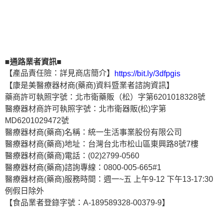
■通路業者資訊■
【產品責任險：詳見商店簡介】
https://bit.ly/3dfpgis
【康是美醫療器材商(藥商)資料暨業者諮詢資訊】
藥商許可執照字號：北市衛藥販（松）字第6201018328號
醫療器材商許可執照字號：北市衛器販(松)字第
MD6201029472號
醫療器材商(藥商)名稱：統一生活事業股份有限公司
醫療器材商(藥商)地址：台灣台北市松山區東興路8號7樓
醫療器材商(藥商)電話：(02)2799-0560
醫療器材商(藥商)諮詢專線：0800-005-665#1
醫療器材商(藥商)服務時間：週一~五 上午9-12 下午13-17:30
例假日除外
【食品業者登錄字號：A-189589328-00379-9】