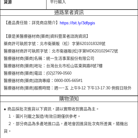
平行輸入
貨源
通路業者資訊
【產品責任險：詳見商店簡介】
https://bit.ly/3dfpgis
【康是美醫療器材商(藥商)資料暨業者諮詢資訊】
藥商許可執照字號：北市衛藥販（松）字第6201018328號
醫療器材商許可執照字號：北市衛器販(松)字第MD6201029472號
醫療器材商(藥商)名稱：統一生活事業股份有限公司
醫療器材商(藥商)地址：台灣台北市松山區東興路8號7樓
醫療器材商(藥商)電話：(02)2799-0560
醫療器材商(藥商)諮詢專線：0800-005-665#1
醫療器材商(藥商)服務時間：週一~五 上午9-12 下午13-17:30 例假日除外
購物須知
● 商品採批次進貨以下資訊，請以實際收到實品為主。
１．圖片刊載之製造/有效日期僅供參考。
２．部分商品為多產地進口品，產地會因進貨批次有所差異，隨機出
貨。