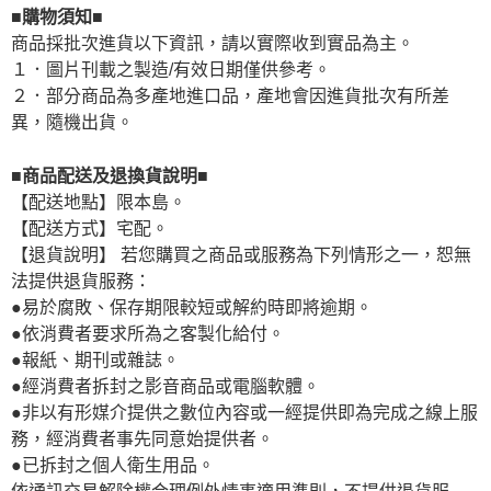
■購物須知■
商品採批次進貨以下資訊，請以實際收到實品為主。
１．圖片刊載之製造/有效日期僅供參考。
２．部分商品為多產地進口品，產地會因進貨批次有所差
異，隨機出貨。
■商品配送及退換貨說明■
【配送地點】限本島。
【配送方式】宅配。
【退貨說明】 若您購買之商品或服務為下列情形之一，恕無
法提供退貨服務：
●易於腐敗、保存期限較短或解約時即將逾期。
●依消費者要求所為之客製化給付。
●報紙、期刊或雜誌。
●經消費者拆封之影音商品或電腦軟體。
●非以有形媒介提供之數位內容或一經提供即為完成之線上服
務，經消費者事先同意始提供者。
●已拆封之個人衛生用品。