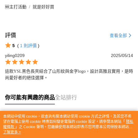
🆕主打活動
就是好好買
評價
查看全部
5
(
1
則評價
)
yiling0209
2025/05/14
這款YSL黑色長夾結合了山形紋與金字logo，設計高雅且實用，是時
尚愛好者的絕佳選擇。
你可能有興趣的商品
全站排行
本網站中使用 cookie，欲查詢有關本網站使用 cookie 方式之詳情，及若您不希
熱門標籤
望在電腦上使用 cookie 時應如何變更電腦的 cookie 設定，請參閱本網站「
隱私
權條款
」之 Cookie 聲明。您繼續使用本網站即表示您同意本公司得按本網站使
用條款之 Cookie 聲明使用 cookie。
了解更多 >