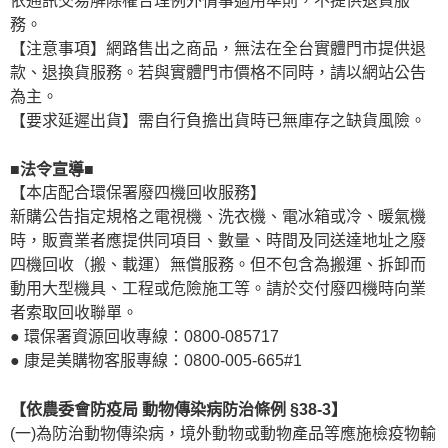
依通訊交易解除權合理例外情事適用準則，不提供退貨服
務。
【注意事項】網路售出之商品，無法在全台實體門市提供退
款、退換貨服務。若與實體門市價格不同時，請以網站公告
為主。
【要求延遲出貨】需自行負擔出貨時已無庫存之缺貨風險。
■法令宣導■
【本店配合環保署廢四機回收服務】
新購公告指定規格之電視機、洗衣機、電冰箱或冷、暖氣機
時，販賣業者應提供同項目、數量、時間及同送達地址之廢
四機回收（搬、載運）無償服務。但不包含為搬運、拆卸而
動用大型機具、工程或危險施工等。請於交付廢四機時向業
者索取回收聯單。
● 環保署資源回收專線：0800-085717
● 康是美購物客服專線：0800-005-665#1
【依農委會防疫局 動物傳染病防治條例 §38-3】
(一)為防治動物傳染病，境外動物或動物產品等應施檢疫物輸