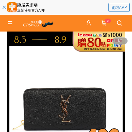
康是美網購
開啟APP
立刻使用官方APP
0
1
/
2