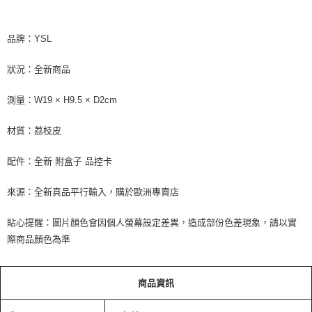
品牌：YSL
狀況：全新商品
測量：W19 × H9.5 × D2cm
材質：荔枝皮
配件：全新 附盒子 品控卡
來源：全新真品平行輸入，購於歐洲專賣店
貼心提醒：圖片顏色會因個人螢幕設定差異，造成部份色差現象，請以實
際商品顏色為準
商品資訊