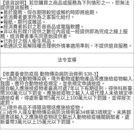
【退貨說明】若您購買之商品或服務為下列情形之一，恕無法
提供退貨服務：
●易於腐敗、保存期限較短或解約時即將逾期。
●依消費者要求所為之客製化給付。
●報紙、期刊或雜誌。
●經消費者拆封之影音商品或電腦軟體。
●非以有形媒介提供之數位內容或一經提供即為完成之線上服
務，經消費者事先同意始提供者。
●已拆封之個人衛生用品。
●依通訊交易解除權合理例外情事適用準則，不提供退貨服務。
法令宣導
【依農委會防疫局 動物傳染病防治條例 §38-3】
(一)為防治動物傳染病，境外動物或動物產品等應施檢疫物輸入
我國，應符合動物檢疫規定，並依規定申請檢疫。
擅自輸入應施檢疫物者最高可處7年以下有期徒刑，得併科新臺
幣300萬元以下罰金。應施檢疫物之輸入人或代理人未依規定申
請檢疫者，得處新臺幣5萬元以上100萬元以下罰鍰，並得按次
處罰。
(二)境外商品不得隨貨贈送應施檢疫物。
(三)收件人違反動物傳染病防治條例第34條第3項規定，未將郵
遞寄送輸入之應施檢疫物送交輸出入動物檢疫機關銷燬者，處
新臺幣3萬元以上15萬元以下罰鍰。