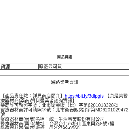
商品資訊
原廠公司貨
貨源
通路業者資訊
【產品責任險：詳見商店簡介】
【康是美醫
https://bit.ly/3dfpgis
療器材商(藥商)資料暨業者諮詢資訊】
藥商許可執照字號：北市衛藥販（松）字第6201018328號
醫療器材商許可執照字號：北市衛器販(松)字第MD6201029472
號
醫療器材商(藥商)名稱：統一生活事業股份有限公司
醫療器材商(藥商)地址：台灣台北市松山區東興路8號7樓
醫療器材商(藥商)電話：(02)2799-0560