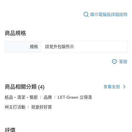
顯示電腦版詳細說明
商品規格
規格
詳見外包裝所示
客服
商品相關分類 (4)
查看全部
紙品・清潔・餐廚
品牌
LET-Green 立得清
🆕主打活動
就是好好買
評價