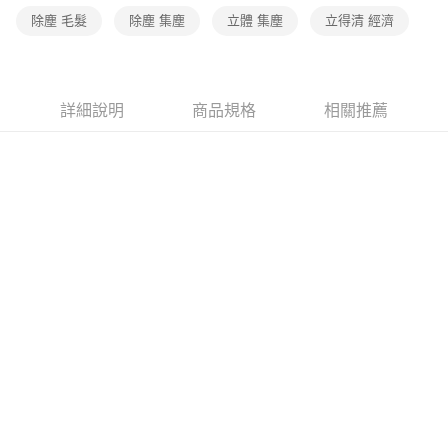
除塵 毛髮
除塵 集塵
立體 集塵
立得清 經濟
詳細說明
商品規格
相關推薦