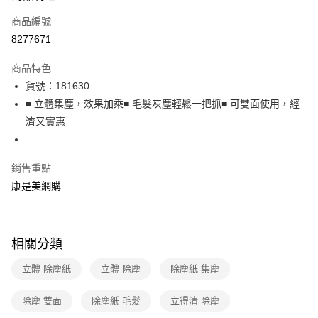
商品編號
LINE Pay
8277671
Apple Pay
商品特色
街口支付
貨號：181630
悠遊付
■ 立體集塵，效果加乘■ 毛髮灰塵輕鬆一把抓■ 可雙面使用，經
濟又實惠
Google Pay
運送方式
銷售重點
宅配-下單後3-5個工作天配送(不含預購品)，箱購品分箱出貨
康是美網購
每筆NT$100，滿NT$799(含以上)免運費
相關分類
立體 除塵紙
立體 除塵
除塵紙 集塵
除塵 雙面
除塵紙 毛髮
立得清 除塵