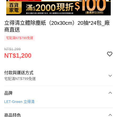
立得清立體除塵紙（20x30cm）20抽*24包_廠
商直送
宅配滿NT$799免運
NT$1,299
NT$1,200
付款與運送方式
宅配滿NT$799免運
付款方式
品牌
icash Pay
LET-Green 立得清
信用卡一次付款
商品特色
數位禮券