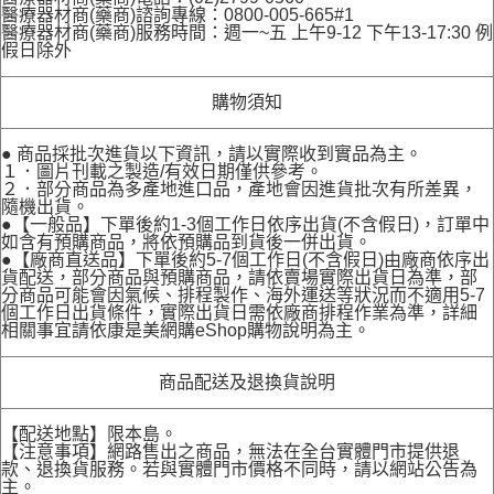
醫療器材商(藥商)諮詢專線：0800-005-665#1
醫療器材商(藥商)服務時間：週一~五 上午9-12 下午13-17:30 例
假日除外
購物須知
● 商品採批次進貨以下資訊，請以實際收到實品為主。
１．圖片刊載之製造/有效日期僅供參考。
２．部分商品為多產地進口品，產地會因進貨批次有所差異，
隨機出貨。
●【一般品】下單後約1-3個工作日依序出貨(不含假日)，訂單中
如含有預購商品，將依預購品到貨後一併出貨。
●【廠商直送品】下單後約5-7個工作日(不含假日)由廠商依序出
貨配送，部分商品與預購商品，請依賣場實際出貨日為準，部
分商品可能會因氣候、排程製作、海外運送等狀況而不適用5-7
個工作日出貨條件，實際出貨日需依廠商排程作業為準，詳細
相關事宜請依康是美網購eShop購物說明為主。
商品配送及退換貨說明
【配送地點】限本島。
【注意事項】網路售出之商品，無法在全台實體門市提供退
款、退換貨服務。若與實體門市價格不同時，請以網站公告為
主。