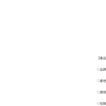
【產
◇品牌：
◇產地
◇適用
◇包裝尺