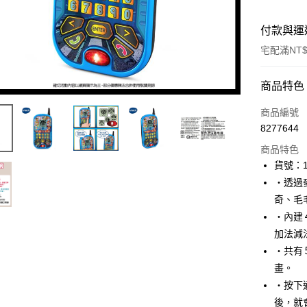
付款與運
宅配滿NT$
付款方式
商品特色
icash Pay
商品編號
8277644
信用卡一
商品特色
數位禮券
貨號：1
‧透過
LINE Pay
奇、毛
Apple Pay
‧內建
加法減
街口支付
‧共有
悠遊付
畫。
‧按下
Google Pa
後，就