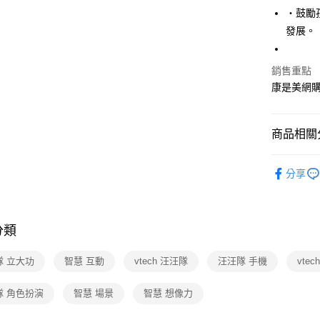
‧鼓勵
運送方式
發展。
宅配-下單
銷售重點
每筆NT$1
康是美網
商品相關分
🆕主打活
分享
汪隊立大
母嬰・尿
🆕主打活
分類
母嬰・尿
隊 立大功
智慧 互動
vtech 汪汪隊
汪汪隊 手機
vtec
隊 角色扮演
智慧 場景
智慧 想像力