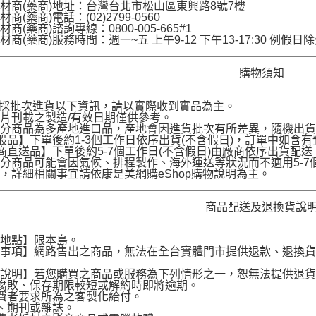
材商(藥商)地址：台灣台北市松山區東興路8號7樓
商(藥商)電話：(02)2799-0560
商(藥商)諮詢專線：0800-005-665#1
材商(藥商)服務時間：週一~五 上午9-12 下午13-17:30 例假日
購物須知
品採批次進貨以下資訊，請以實際收到實品為主。
片刊載之製造/有效日期僅供參考。
部分商品為多產地進口品，產地會因進貨批次有所差異，隨機出
般品】下單後約1-3個工作日依序出貨(不含假日)，訂單中如含
商直送品】下單後約5-7個工作日(不含假日)由廠商依序出貨
分商品可能會因氣候、排程製作、海外運送等狀況而不適用5-
，詳細相關事宜請依康是美網購eShop購物說明為主。
商品配送及退換貨說
送地點】限本島。
意事項】網路售出之商品，無法在全台實體門市提供退款、退換
。
貨說明】若您購買之商品或服務為下列情形之一，恕無法提供退
腐敗、保存期限較短或解約時即將逾期。
費者要求所為之客製化給付。
、期刊或雜誌。