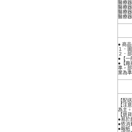
醫療器
醫療器材
醫療器材
醫療器
● 商
１．圖
２．
●【一
●【廠
準，部
業為準
【配
【注
為主
【退
●易於
●依消
●報紙