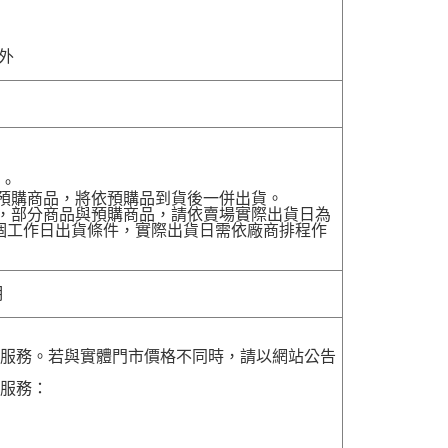
除外
貨。
有預購商品，將依預購品到貨後一併出貨。
配送，部分商品與預購商品，請依賣場實際出貨日為
7個工作日出貨條件，實際出貨日需依廠商排程作
明
貨服務。若與實體門市價格不同時，請以網站公告
貨服務：