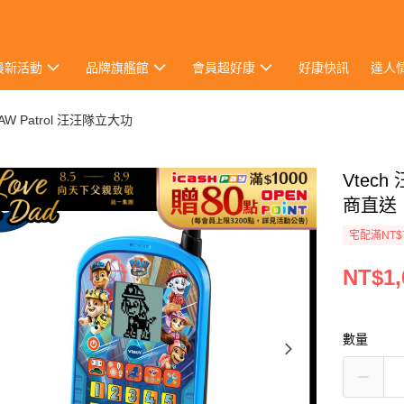
最新活動
品牌旗艦館
會員超好康
好康快訊
達人
AW Patrol 汪汪隊立大功
Vtec
商直送
宅配滿NT$
NT$1,
數量