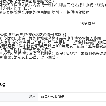
費者拆封之影音商品或電腦軟體。
有形媒介提供之數位內容或一經提供即為完成之線上服務，經消
封之個人衛生用品。
訊交易解除權合理例外情事適用準則，不提供退貨服務。
法令宣導
委會防疫局 動物傳染病防治條例 §38-3】
為防治動物傳染病，境外動物或動物產品等應施檢疫物輸入我國
入應施檢疫物者最高可處7年以下有期徒刑，得併科新臺幣300
請檢疫者，得處新臺幣5萬元以上100萬元以下罰鍰，並得按次
境外商品不得隨貨贈送應施檢疫物。
收件人違反動物傳染病防治條例第34條第3項規定，未將郵遞寄
新臺幣3萬元以上15萬元以下罰鍰。
規格
規格
詳見外包裝所示