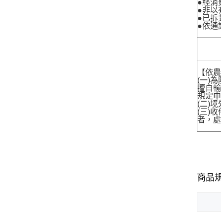
●經消
●非以
●已拆
●依通
【依農
(一)
擅自輸
規定申
(二)
(三)
者，處
商品