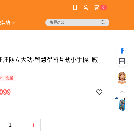
0
情報站
h 汪汪隊立大功-智慧學習互動小手機_廠
799免運
099