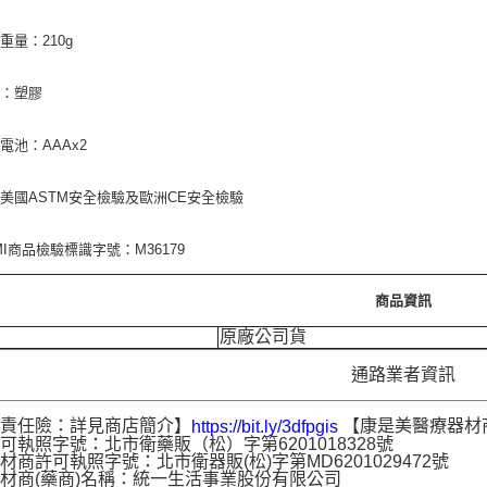
重量：210g
質：塑膠
電池：AAAx2
美國ASTM安全檢驗及歐洲CE安全檢驗
MI商品檢驗標識字號：M36179
商品資訊
原廠公司貨
通路業者資訊
品責任險：詳見商店簡介】
【康是美醫療器材
https://bit.ly/3dfpgis
可執照字號：北市衛藥販（松）字第6201018328號
材商許可執照字號：北市衛器販(松)字第MD6201029472號
材商(藥商)名稱：統一生活事業股份有限公司