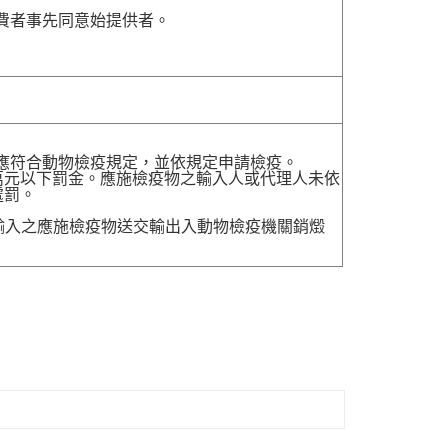
費者事先同意始提供者。
，應符合動物檢疫規定，並依規定申請檢疫。
萬元以下罰金。應施檢疫物之輸入人或代理人未依
處罰。
送輸入之應施檢疫物送交輸出入動物檢疫機關銷燬