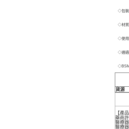
◇包裝
◇材
◇使用
◇通過
◇BS
貨源
【產
藥商許
醫療器
醫療器