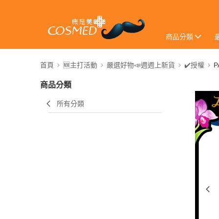
商品分類
首頁
🆕主打活動
嚴選好物📣週週上新貨
✔️授權
P
商品分類
所有分類