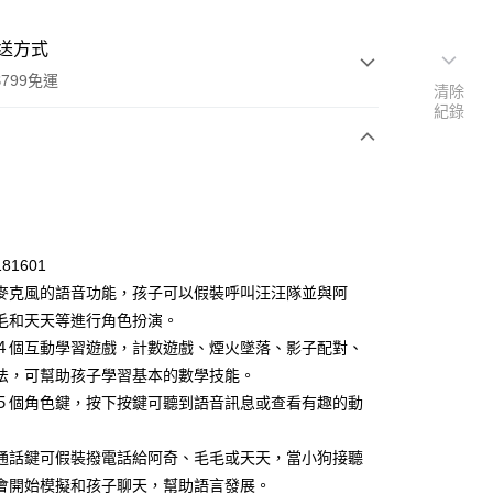
送方式
799免運
清除
紀錄
次付款
81601
麥克風的語音功能，孩子可以假裝呼叫汪汪隊並與阿
毛和天天等進行角色扮演。
４個互動學習遊戲，計數遊戲、煙火墜落、影子配對、
法，可幫助孩子學習基本的數學技能。
５個角色鍵，按下按鍵可聽到語音訊息或查看有趣的動
通話鍵可假裝撥電話給阿奇、毛毛或天天，當小狗接聽
y
會開始模擬和孩子聊天，幫助語言發展。