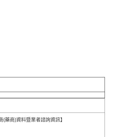
商(藥商)資料暨業者諮詢資訊】