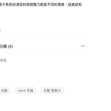
孩子角色扮演並利用想像力創造不同的場景，促進認知
後3-5個工作天配送(不含預購品)，箱購品分箱出貨
00，滿NT$799(含以上)免運費
購
類 (4)
動
嚴選好物📣週週上新貨
✔️授權
PAW Patrol 汪
客服
功
布・玩具・拖鞋
玩具
其他玩具
動
就是好好買
布・玩具・拖鞋
品牌
Vtech Toys
h 互動
vtech 手機
互動 想像力