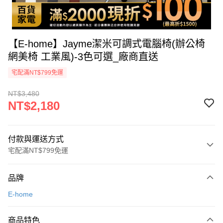
【E-home】Jayme潔米可調式電腦椅(辦公椅
網美椅 工業風)-3色可選_廠商直送
宅配滿NT$799免運
NT$3,480
NT$2,180
付款與運送方式
宅配滿NT$799免運
付款方式
品牌
icash Pay
E-home
信用卡一次付款
商品特色
數位禮券