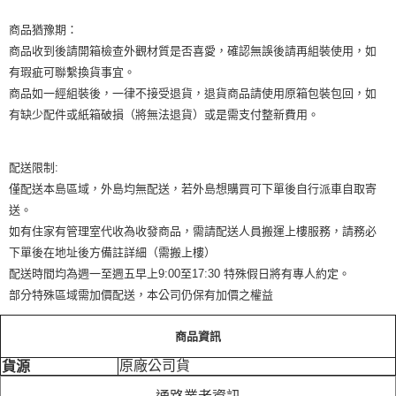
商品猶豫期：
商品收到後請開箱檢查外觀材質是否喜愛，確認無誤後請再組裝使用，如
有瑕疵可聯繫換貨事宜。
商品如一經組裝後，一律不接受退貨，退貨商品請使用原箱包裝包回，如
有缺少配件或紙箱破損（將無法退貨）或是需支付整新費用。
配送限制:
僅配送本島區域，外島均無配送，若外島想購買可下單後自行派車自取寄
送。
如有住家有管理室代收為收發商品，需請配送人員搬運上樓服務，請務必
下單後在地址後方備註詳細（需搬上樓）
配送時間均為週一至週五早上9:00至17:30 特殊假日將有專人約定。
部分特殊區域需加價配送，本公司仍保有加價之權益
商品資訊
原廠公司貨
貨源