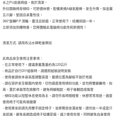
水之PU皮面椅座，易於清潔，
外拉開啟椅背傾仰，可舒適休憩，配備美規A級氣壓棒、安全升降，採金屬
五爪腳，堅固且承重性佳，
360°旋轉P.P.滑輪、靈活且耐磨，正常使用下，結構保固一年。
立即添加到購物車，您將體驗此電腦椅功能性和舒適性！
清潔方式: 請用布沾水擰乾後擦拭
此商品安全使用注意事項：
- 在正常使用下，建議乘載重量約為120公斤
- 商品於自行DIY組裝時，請遵照組裝說明安裝
- 使用者請依本身高度調整高度，最適位置為腳板平放於地面
- 請在容許安全範圍內使用，切勿過度使用傾仰功能，並勿將雙腳離地、抬
高、置於桌面等危險動作，避免椅腳翹起、椅子後翻造成傷害
- 傾仰功能以短暫休息使用為主，請勿作長時間睡覺、休憩等等用途，過度
使用椅子可能有損健康
- 使用乘坐前請先用雙手固定椅子，並將臀部坐滿坐墊，請勿坐一半或是只
坐前端，避免長期造成椅子結構受損，減少使用年限，同時避免自身使用