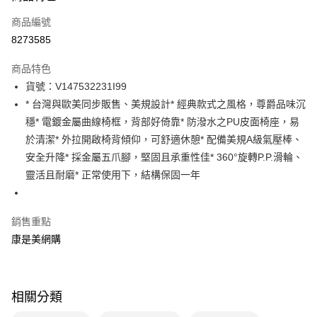
商品編號
LINE Pay
8273585
Apple Pay
商品特色
街口支付
貨號：V147532231I99
悠遊付
* 台灣與歐美同步販售、美規設計* 經典款式之風格，尊爵品味沉
穩* 電鍍金屬曲線椅框，背部好倚靠* 防潑水之PU皮面椅座，易
Google Pay
於清潔* 外拉開啟椅背傾仰，可舒適休憩* 配備美規A級氣壓棒、
安全升降* 採金屬五爪腳，堅固且承重性佳* 360°旋轉P.P.滑輪、
運送方式
靈活且耐磨* 正常使用下，結構保固一年
宅配-下單後3-5個工作天配送(不含預購品)，箱購品分箱出貨
每筆NT$100，滿NT$799(含以上)免運費
銷售重點
康是美網購
相關分類