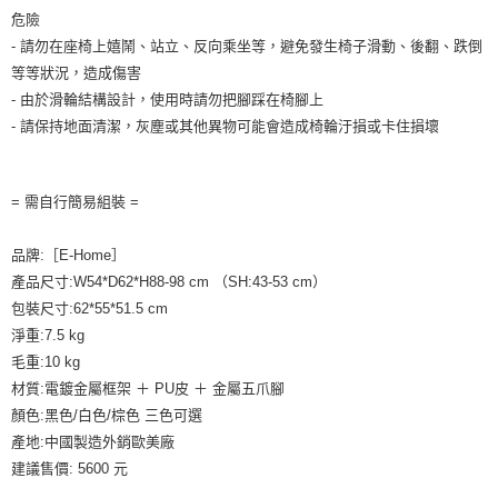
危險
- 請勿在座椅上嬉鬧、站立、反向乘坐等，避免發生椅子滑動、後翻、跌倒
等等狀況，造成傷害
- 由於滑輪結構設計，使用時請勿把腳踩在椅腳上
- 請保持地面清潔，灰塵或其他異物可能會造成椅輪汙損或卡住損壞
= 需自行簡易組裝 =
品牌:［E-Home］
產品尺寸:W54*D62*H88-98 cm （SH:43-53 cm）
包裝尺寸:62*55*51.5 cm
淨重:7.5 kg
毛重:10 kg
材質:電鍍金屬框架 ＋ PU皮 ＋ 金屬五爪腳
顏色:黑色/白色/棕色 三色可選
產地:中國製造外銷歐美廠
建議售價: 5600 元