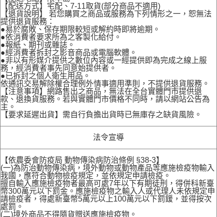
【配送方式】宅配、7-11取貨(部分商品不適用)
【退貨說明】 若您購買之商品或服務為下列情形之一，恕無法
提供退貨服務：
●易於腐敗、保存期限較短或解約時即將逾期。
●依消費者要求所為之客製化給付。
●報紙、期刊或雜誌。
●經消費者拆封之影音商品或電腦軟體。
●非以有形媒介提供之數位內容或一經提供即為完成之線上服
務，經消費者事先同意始提供者。
●已拆封之個人衛生用品。
依通訊交易解除權合理例外情事適用準則，不提供退貨服務。
【注意事項】網路售出之商品，無法在全台實體門市提供退
款、退換貨服務。若與實體門市價格不同時，請以網站公告為
主。
【要求延遲出貨】需自行負擔出貨時已無庫存之缺貨風險。
法令宣導
【依農委會防疫局 動物傳染病防治條例 §38-3】
(一)為防治動物傳染病，境外動物或動物產品等應施檢疫物輸入
我國，應符合動物檢疫規定，並依規定申請檢疫。
擅自輸入應施檢疫物者最高可處7年以下有期徒刑，得併科新臺
幣300萬元以下罰金。應施檢疫物之輸入人或代理人未依規定申
請檢疫者，得處新臺幣5萬元以上100萬元以下罰鍰，並得按次
處罰。
(二)境外商品不得隨貨贈送應施檢疫物。