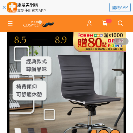
康是美網購
開啟APP
立刻使用官方APP
0
1
/
2