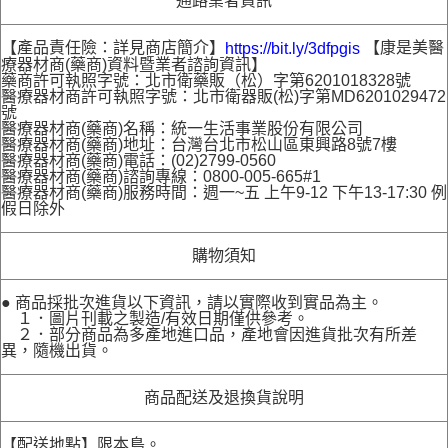
通路業者資訊
【產品責任險：詳見商店簡介】
【康是美醫
https://bit.ly/3dfpgis
療器材商(藥商)資料暨業者諮詢資訊】
藥商許可執照字號：北市衛藥販（松）字第6201018328號
醫療器材商許可執照字號：北市衛器販(松)字第MD6201029472
號
醫療器材商(藥商)名稱：統一生活事業股份有限公司
醫療器材商(藥商)地址：台灣台北市松山區東興路8號7樓
醫療器材商(藥商)電話：(02)2799-0560
醫療器材商(藥商)諮詢專線：0800-005-665#1
醫療器材商(藥商)服務時間：週一~五 上午9-12 下午13-17:30 例
假日除外
購物須知
● 商品採批次進貨以下資訊，請以實際收到實品為主。
１．圖片刊載之製造/有效日期僅供參考。
２．部分商品為多產地進口品，產地會因進貨批次有所差
異，隨機出貨。
商品配送及退換貨說明
【配送地點】限本島。