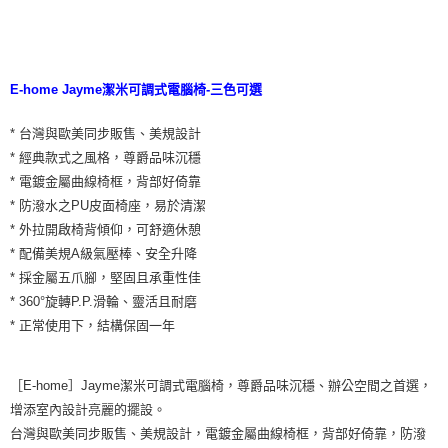
E-home Jayme潔米可調式電腦椅-三色可選
* 台灣與歐美同步販售、美規設計
* 經典款式之風格，尊爵品味沉穩
* 電鍍金屬曲線椅框，背部好倚靠
* 防潑水之PU皮面椅座，易於清潔
* 外拉開啟椅背傾仰，可舒適休憩
* 配備美規A級氣壓棒、安全升降
* 採金屬五爪腳，堅固且承重性佳
* 360°旋轉P.P.滑輪、靈活且耐磨
* 正常使用下，結構保固一年
［E-home］Jayme潔米可調式電腦椅，尊爵品味沉穩、辦公空間之首選，
增添室內設計亮麗的擺設。
台灣與歐美同步販售、美規設計，電鍍金屬曲線椅框，背部好倚靠，防潑