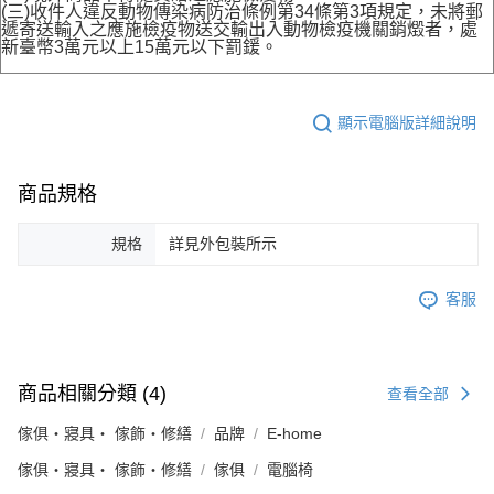
(三)收件人違反動物傳染病防治條例第34條第3項規定，未將郵
遞寄送輸入之應施檢疫物送交輸出入動物檢疫機關銷燬者，處
新臺幣3萬元以上15萬元以下罰鍰。
顯示電腦版詳細說明
商品規格
規格
詳見外包裝所示
客服
商品相關分類 (4)
查看全部
傢俱・寢具・ 傢飾・修繕
品牌
E-home
傢俱・寢具・ 傢飾・修繕
傢俱
電腦椅