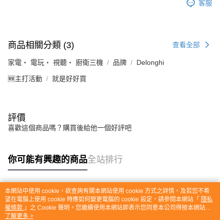
客服
商品相關分類 (3)
查看全部
家電・ 電玩・ 視聽・ 廚衛三機
品牌
Delonghi
🆕主打活動
就是好好買
評價
喜歡這個商品嗎？購買後給他一個好評吧
你可能有興趣的商品
全站排行
本網站中使用 cookie，欲查詢有關本網站使用 cookie 方式之詳情，及若您不希
熱門標籤
望在電腦上使用 cookie 時應如何變更電腦的 cookie 設定，請參閱本網站「
隱私
權條款
」之 Cookie 聲明。您繼續使用本網站即表示您同意本公司得按本網站使
用條款之 Cookie 聲明使用 cookie。
了解更多 >