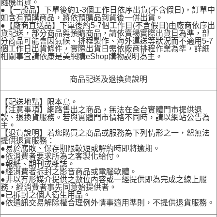
隨機出貨。
●【一般品】下單後約1-3個工作日依序出貨(不含假日)，訂單中
如含有預購商品，將依預購品到貨後一併出貨。
●【廠商直送品】下單後約5-7個工作日(不含假日)由廠商依序出
貨配送，部分商品與預購商品，請依賣場實際出貨日為準，部
分商品可能會因氣候、排程製作、海外運送等狀況而不適用5-7
個工作日出貨條件，實際出貨日需依廠商排程作業為準，詳細
相關事宜請依康是美網購eShop購物說明為主。
商品配送及退換貨說明
【配送地點】限本島。
【注意事項】網路售出之商品，無法在全台實體門市提供退
款、退換貨服務。若與實體門市價格不同時，請以網站公告為
主。
【退貨說明】若您購買之商品或服務為下列情形之一，恕無法
提供退貨服務：
●易於腐敗、保存期限較短或解約時即將逾期。
●依消費者要求所為之客製化給付。
●報紙、期刊或雜誌。
●經消費者拆封之影音商品或電腦軟體。
●非以有形媒介提供之數位內容或一經提供即為完成之線上服
務，經消費者事先同意始提供者。
●已拆封之個人衛生用品。
●依通訊交易解除權合理例外情事適用準則，不提供退貨服務。