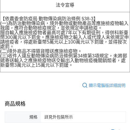
法令宣導
【依農委會防疫局 動物傳染病防治條例 §38-3】
(一)為防治動物傳染病，境外動物或動物產品等應施檢疫物輸入
我國，應符合動物檢疫規定，並依規定申請檢疫。
擅自輸入應施檢疫物者最高可處7年以下有期徒刑，得併科新臺
幣300萬元以下罰金。應施檢疫物之輸入人或代理人未依規定申
請檢疫者，得處新臺幣5萬元以上100萬元以下罰鍰，並得按次
處罰。
(二)境外商品不得隨貨贈送應施檢疫物。
(三)收件人違反動物傳染病防治條例第34條第3項規定，未將郵
遞寄送輸入之應施檢疫物送交輸出入動物檢疫機關銷燬者，處
新臺幣3萬元以上15萬元以下罰鍰。
顯示電腦版詳細說明
商品規格
規格
詳見外包裝所示