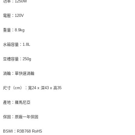
功率：1250W
電壓：120V
重量：8.9kg
水箱容量：1.8L
豆槽容量：250g
渦輪：單快速渦輪
尺寸（cm）：寬24 x 深43 x 高35
產地：羅馬尼亞
保固：原廠一年保固
BSMI：R3B768 RoHS