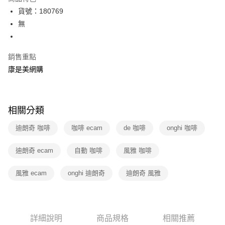
3 期 0 利率 每期
NT$9,300
21家銀行
貨號：180769
6 期 0 利率 每期
NT$4,650
21家銀行
合作金庫商業銀行
第一商業銀行
無
華南商業銀行
彰化商業銀行
12 期 0 利率 每期
NT$2,325
21家銀行
合作金庫商業銀行
第一商業銀行
上海商業儲蓄銀行
台北富邦商業銀行
華南商業銀行
彰化商業銀行
合作金庫商業銀行
第一商業銀行
數位禮券
國泰世華商業銀行
兆豐國際商業銀行
銷售重點
上海商業儲蓄銀行
台北富邦商業銀行
華南商業銀行
彰化商業銀行
臺灣中小企業銀行
台中商業銀行
國泰世華商業銀行
兆豐國際商業銀行
康是美網購
LINE Pay
上海商業儲蓄銀行
台北富邦商業銀行
匯豐（台灣）商業銀行
華泰商業銀行
臺灣中小企業銀行
台中商業銀行
國泰世華商業銀行
兆豐國際商業銀行
聯邦商業銀行
遠東國際商業銀行
匯豐（台灣）商業銀行
華泰商業銀行
Apple Pay
臺灣中小企業銀行
台中商業銀行
元大商業銀行
永豐商業銀行
聯邦商業銀行
遠東國際商業銀行
匯豐（台灣）商業銀行
華泰商業銀行
玉山商業銀行
星展（台灣）商業銀行
相關分類
街口支付
元大商業銀行
永豐商業銀行
聯邦商業銀行
遠東國際商業銀行
台新國際商業銀行
中國信託商業銀行
玉山商業銀行
星展（台灣）商業銀行
元大商業銀行
永豐商業銀行
迪朗奇 咖啡
台灣樂天信用卡公司
咖啡 ecam
de 咖啡
onghi 咖啡
悠遊付
台新國際商業銀行
中國信託商業銀行
玉山商業銀行
星展（台灣）商業銀行
台灣樂天信用卡公司
台新國際商業銀行
中國信託商業銀行
Google Pay
迪朗奇 ecam
自動 咖啡
風雅 咖啡
台灣樂天信用卡公司
運送方式
風雅 ecam
onghi 迪朗奇
迪朗奇 風雅
宅配-下單後3-5個工作天配送(不含預購品)，箱購品分箱出貨
每筆NT$100，滿NT$799(含以上)免運費
詳細說明
商品規格
相關推薦