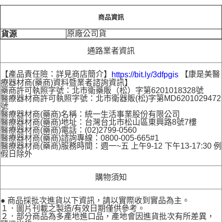
商品資訊
原廠公司貨
貨源
通路業者資訊
【產品責任險：詳見商店簡介】
【康是美醫
https://bit.ly/3dfpgis
療器材商(藥商)資料暨業者諮詢資訊】
藥商許可執照字號：北市衛藥販（松）字第6201018328號
醫療器材商許可執照字號：北市衛器販(松)字第MD6201029472
號
醫療器材商(藥商)名稱：統一生活事業股份有限公司
醫療器材商(藥商)地址：台灣台北市松山區東興路8號7樓
醫療器材商(藥商)電話：(02)2799-0560
醫療器材商(藥商)諮詢專線：0800-005-665#1
醫療器材商(藥商)服務時間：週一~五 上午9-12 下午13-17:30 例
假日除外
購物須知
● 商品採批次進貨以下資訊，請以實際收到實品為主。
１．圖片刊載之製造/有效日期僅供參考。
２．部分商品為多產地進口品，產地會因進貨批次有所差異，