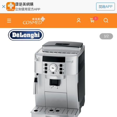
康是美網購
開啟APP
立刻使用官方APP
0
1
/
2