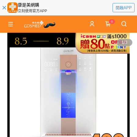
康是美網購
開啟APP
立刻使用官方APP
0
1
/
3