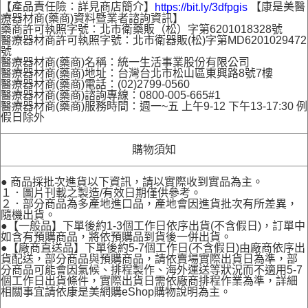
【產品責任險：詳見商店簡介】
【康是美醫
https://bit.ly/3dfpgis
療器材商(藥商)資料暨業者諮詢資訊】
藥商許可執照字號：北市衛藥販（松）字第6201018328號
醫療器材商許可執照字號：北市衛器販(松)字第MD6201029472
號
醫療器材商(藥商)名稱：統一生活事業股份有限公司
醫療器材商(藥商)地址：台灣台北市松山區東興路8號7樓
醫療器材商(藥商)電話：(02)2799-0560
醫療器材商(藥商)諮詢專線：0800-005-665#1
醫療器材商(藥商)服務時間：週一~五 上午9-12 下午13-17:30 例
假日除外
購物須知
● 商品採批次進貨以下資訊，請以實際收到實品為主。
１．圖片刊載之製造/有效日期僅供參考。
２．部分商品為多產地進口品，產地會因進貨批次有所差異，
隨機出貨。
●【一般品】下單後約1-3個工作日依序出貨(不含假日)，訂單中
如含有預購商品，將依預購品到貨後一併出貨。
●【廠商直送品】下單後約5-7個工作日(不含假日)由廠商依序出
貨配送，部分商品與預購商品，請依賣場實際出貨日為準，部
分商品可能會因氣候、排程製作、海外運送等狀況而不適用5-7
個工作日出貨條件，實際出貨日需依廠商排程作業為準，詳細
相關事宜請依康是美網購eShop購物說明為主。