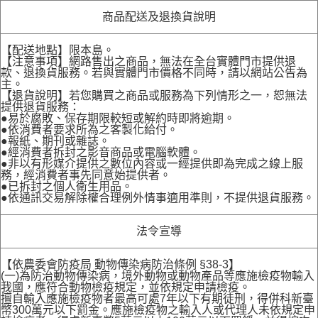
商品配送及退換貨說明
【配送地點】限本島。
【注意事項】網路售出之商品，無法在全台實體門市提供退
款、退換貨服務。若與實體門市價格不同時，請以網站公告為
主。
【退貨說明】若您購買之商品或服務為下列情形之一，恕無法
提供退貨服務：
●易於腐敗、保存期限較短或解約時即將逾期。
●依消費者要求所為之客製化給付。
●報紙、期刊或雜誌。
●經消費者拆封之影音商品或電腦軟體。
●非以有形媒介提供之數位內容或一經提供即為完成之線上服
務，經消費者事先同意始提供者。
●已拆封之個人衛生用品。
●依通訊交易解除權合理例外情事適用準則，不提供退貨服務。
法令宣導
【依農委會防疫局 動物傳染病防治條例 §38-3】
(一)為防治動物傳染病，境外動物或動物產品等應施檢疫物輸入
我國，應符合動物檢疫規定，並依規定申請檢疫。
擅自輸入應施檢疫物者最高可處7年以下有期徒刑，得併科新臺
幣300萬元以下罰金。應施檢疫物之輸入人或代理人未依規定申