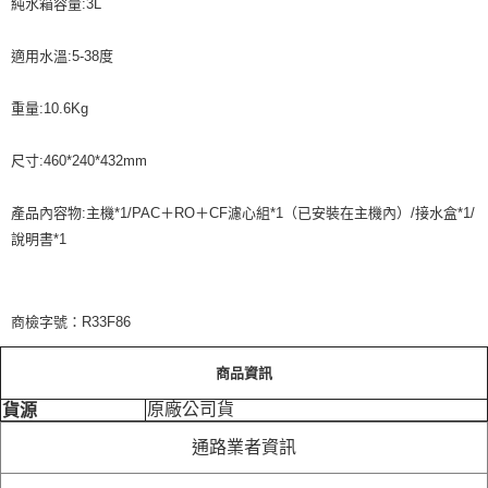
純水箱容量:3L
適用水溫:5-38度
重量:10.6Kg
尺寸:460*240*432mm
產品內容物:主機*1/PAC＋RO＋CF濾心組*1（已安裝在主機內）/接水盒*1/
說明書*1
商檢字號：R33F86
商品資訊
原廠公司貨
貨源
通路業者資訊