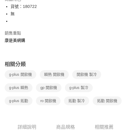
3 期 0 利率 每期
NT$5,266
21家銀行
貨號：180722
6 期 0 利率 每期
NT$2,633
21家銀行
合作金庫商業銀行
第一商業銀行
無
華南商業銀行
彰化商業銀行
12 期 0 利率 每期
NT$1,316
21家銀行
合作金庫商業銀行
第一商業銀行
上海商業儲蓄銀行
台北富邦商業銀行
華南商業銀行
彰化商業銀行
合作金庫商業銀行
第一商業銀行
數位禮券
國泰世華商業銀行
兆豐國際商業銀行
銷售重點
上海商業儲蓄銀行
台北富邦商業銀行
華南商業銀行
彰化商業銀行
臺灣中小企業銀行
台中商業銀行
國泰世華商業銀行
兆豐國際商業銀行
康是美網購
LINE Pay
上海商業儲蓄銀行
台北富邦商業銀行
匯豐（台灣）商業銀行
華泰商業銀行
臺灣中小企業銀行
台中商業銀行
國泰世華商業銀行
兆豐國際商業銀行
聯邦商業銀行
遠東國際商業銀行
匯豐（台灣）商業銀行
華泰商業銀行
Apple Pay
臺灣中小企業銀行
台中商業銀行
元大商業銀行
永豐商業銀行
聯邦商業銀行
遠東國際商業銀行
匯豐（台灣）商業銀行
華泰商業銀行
玉山商業銀行
星展（台灣）商業銀行
相關分類
街口支付
元大商業銀行
永豐商業銀行
聯邦商業銀行
遠東國際商業銀行
台新國際商業銀行
中國信託商業銀行
玉山商業銀行
星展（台灣）商業銀行
元大商業銀行
永豐商業銀行
g-plus 開飲機
台灣樂天信用卡公司
瞬熱 開飲機
開飲機 製冷
悠遊付
台新國際商業銀行
中國信託商業銀行
玉山商業銀行
星展（台灣）商業銀行
台灣樂天信用卡公司
台新國際商業銀行
中國信託商業銀行
Google Pay
g-plus 瞬熱
gp 開飲機
g-plus 製冷
台灣樂天信用卡公司
運送方式
g-plus 拓勤
ro 開飲機
拓勤 製冷
拓勤 開飲機
宅配-下單後3-5個工作天配送(不含預購品)，箱購品分箱出貨
每筆NT$100，滿NT$799(含以上)免運費
詳細說明
商品規格
相關推薦