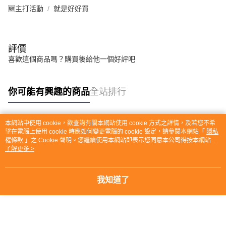
🆕主打活動
就是好好買
評價
喜歡這個商品嗎？購買後給他一個好評吧
你可能有興趣的商品
全站排行
本網站中使用 cookie，欲查詢有關本網站使用 cookie 方式之詳情，及若您不希
熱門標籤
望在電腦上使用 cookie 時應如何變更電腦的 cookie 設定，請參閱本網站「
隱私
權條款
」之 Cookie 聲明。您繼續使用本網站即表示您同意本公司得按本網站使
用條款之 Cookie 聲明使用 cookie。
了解更多 >
我知道了