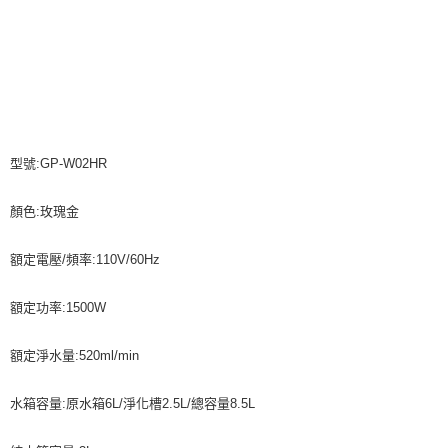
型號:GP-W02HR
顏色:玫瑰金
額定電壓/頻率:110V/60Hz
額定功率:1500W
額定淨水量:520ml/min
水箱容量:原水箱6L/淨化槽2.5L/總容量8.5L