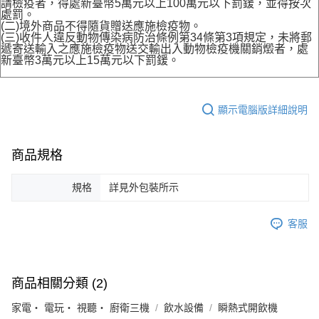
請檢疫者，得處新臺幣5萬元以上100萬元以下罰鍰，並得按次
處罰。
(二)境外商品不得隨貨贈送應施檢疫物。
(三)收件人違反動物傳染病防治條例第34條第3項規定，未將郵
遞寄送輸入之應施檢疫物送交輸出入動物檢疫機關銷燬者，處
新臺幣3萬元以上15萬元以下罰鍰。
顯示電腦版詳細說明
商品規格
規格
詳見外包裝所示
客服
商品相關分類 (2)
家電・ 電玩・ 視聽・ 廚衛三機
飲水設備
瞬熱式開飲機