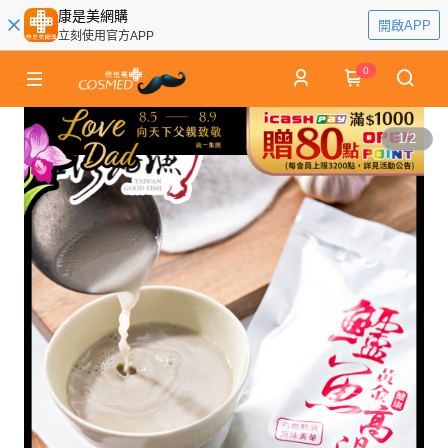
康是美網購
開啟APP
立刻使用官方APP
0
1
/
2