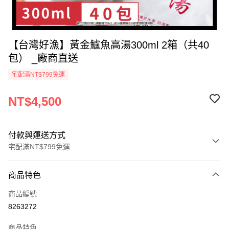
【台灣好漁】黃金鱸魚高湯300ml 2箱（共40
包） _廠商直送
宅配滿NT$799免運
NT$4,500
付款與運送方式
宅配滿NT$799免運
付款方式
商品特色
icash Pay
商品編號
信用卡一次付款
8263272
數位禮券
商品特色