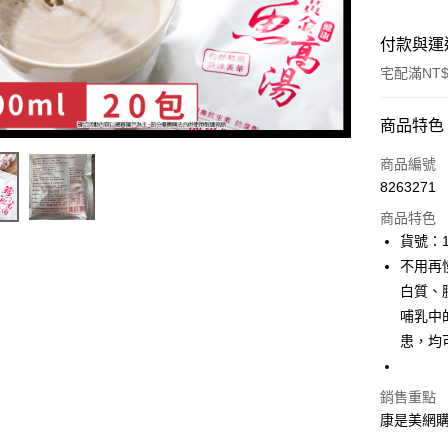
付款與運
宅配滿NT$
付款方式
商品特色
icash Pay
商品編號
8263271
信用卡一
商品特色
數位禮券
貨號：1
不用再
LINE Pay
白質、
Apple Pay
哺乳中
患，均
街口支付
悠遊付
銷售重點
Google Pa
康是美網