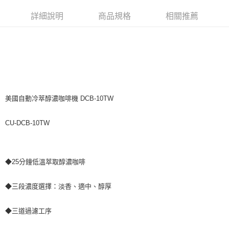
詳細說明
商品規格
相關推薦
美國自動冷萃醇濃咖啡機 DCB-10TW
CU-DCB-10TW
◆25分鐘低溫萃取醇濃咖啡
◆三段濃度選擇：淡香、適中、醇厚
◆三道過濾工序