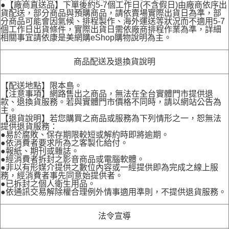
●【廠商直送品】下單後約5-7個工作日(不含假日)由廠商依序出
貨配送，部分商品與預購商品，請依賣場實際出貨日為準，部
分商品可能會因氣候、排程製作、海外運送等狀況而不適用5-7
個工作日出貨條件，實際出貨日需依廠商排程作業為準，詳細
相關事宜請依康是美網購eShop購物說明為主。
商品配送及退換貨說明
【配送地點】限本島。
【注意事項】網路售出之商品，無法在全台實體門市提供退
款、退換貨服務。若與實體門市價格不同時，請以網站公告為
主。
【退貨說明】若您購買之商品或服務為下列情形之一，恕無法
提供退貨服務：
●易於腐敗、保存期限較短或解約時即將逾期。
●依消費者要求所為之客製化給付。
●報紙、期刊或雜誌。
●經消費者拆封之影音商品或電腦軟體。
●非以有形媒介提供之數位內容或一經提供即為完成之線上服
務，經消費者事先同意始提供者。
●已拆封之個人衛生用品。
●依通訊交易解除權合理例外情事適用準則，不提供退貨服務。
法令宣導