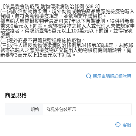
【依農委會防疫局 動物傳染病防治條例 §38-3】
(一)為防治動物傳染病，境外動物或動物產品等應施檢疫物輸入
我國，應符合動物檢疫規定，並依規定申請檢疫。
擅自輸入應施檢疫物者最高可處7年以下有期徒刑，得併科新臺
幣300萬元以下罰金。應施檢疫物之輸入人或代理人未依規定申
請檢疫者，得處新臺幣5萬元以上100萬元以下罰鍰，並得按次
處罰。
(二)境外商品不得隨貨贈送應施檢疫物。
(三)收件人違反動物傳染病防治條例第34條第3項規定，未將郵
遞寄送輸入之應施檢疫物送交輸出入動物檢疫機關銷燬者，處
新臺幣3萬元以上15萬元以下罰鍰。
顯示電腦版詳細說明
商品規格
規格
詳見外包裝所示
客服