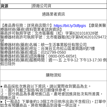
原廠公司貨
貨源
通路業者資訊
【產品責任險：詳見商店簡介】
【康是美醫
https://bit.ly/3dfpgis
療器材商(藥商)資料暨業者諮詢資訊】
藥商許可執照字號：北市衛藥販（松）字第6201018328號
醫療器材商許可執照字號：北市衛器販(松)字第MD6201029472
號
醫療器材商(藥商)名稱：統一生活事業股份有限公司
醫療器材商(藥商)地址：台灣台北市松山區東興路8號7樓
醫療器材商(藥商)電話：(02)2799-0560
醫療器材商(藥商)諮詢專線：0800-005-665#1
醫療器材商(藥商)服務時間：週一~五 上午9-12 下午13-17:30 例
假日除外
購物須知
● 商品採批次進貨以下資訊，請以實際收到實品為主。
１．圖片刊載之製造/有效日期僅供參考。
２．部分商品為多產地進口品，產地會因進貨批次有所差異，
隨機出貨。
●【一般品】下單後約1-3個工作日依序出貨(不含假日)，訂單中
如含有預購商品，將依預購品到貨後一併出貨。