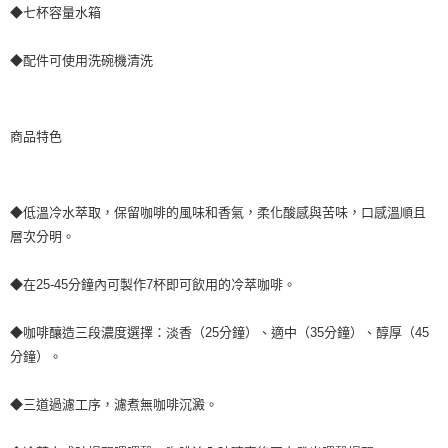
◆七杯容量水箱
◆配件可使用洗碗機清洗
商品特色
◆低溫冷水萃取，保留咖啡的風味和香氣，柔化酸感與苦味，口感溫順且
層次分明。
◆在25-45分鐘內可製作7杯即可飲用的冷萃咖啡。
◆咖啡釀造三段濃度選擇：淡香（25分鐘）、適中（35分鐘）、醇厚（45
分鐘）。
◆三道過濾工序，濾煮無咖啡沉澱。