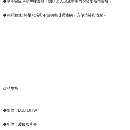
◆冷萃完成時提醒嗶嗶聲，咖啡流入玻璃壺後再次發出嗶聲提醒。
◆可拆卸式7杯量水箱和不鏽鋼咖啡過濾網，方便填裝和清潔。
商品規格
◆型號：DCB-10TW
◆配件：玻璃咖啡壺