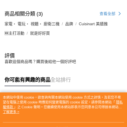
商品相關分類 (3)
查看全部
家電・ 電玩・ 視聽・ 廚衛三機
品牌
Cuisinart 美膳雅
🆕主打活動
就是好好買
評價
喜歡這個商品嗎？購買後給他一個好評吧
你可能有興趣的商品
全站排行
本網站中使用 cookie，欲查詢有關本網站使用 cookie 方式之詳情，及若您不希
熱門標籤
望在電腦上使用 cookie 時應如何變更電腦的 cookie 設定，請參閱本網站「
隱私
權條款
」之 Cookie 聲明。您繼續使用本網站即表示您同意本公司得按本網站使
用條款之 Cookie 聲明使用 cookie。
了解更多 >