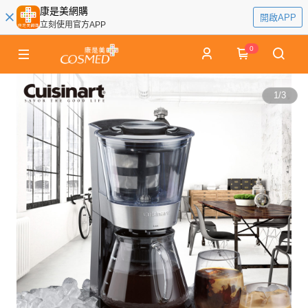
康是美網購
開啟APP
立刻使用官方APP
0
1
/
3