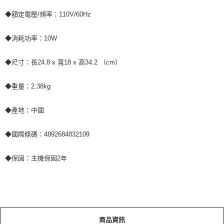
◆額定電壓/頻率：110V/60Hz
◆消耗功率：10W
◆尺寸：長24.8 x 寬18 x 高34.2 （cm）
◆重量：2.38kg
◆產地：中國
◆國際條碼：4892684832109
◆保固：主機保固2年
商品資訊