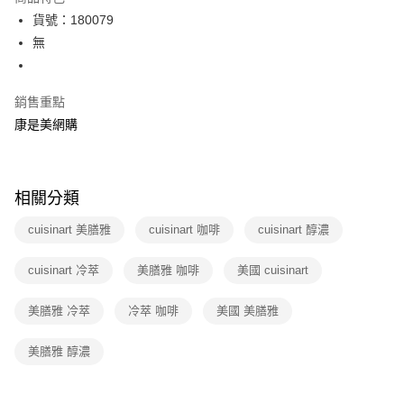
LINE Pay
貨號：180079
無
Apple Pay
街口支付
銷售重點
悠遊付
康是美網購
Google Pay
運送方式
相關分類
宅配-下單後3-5個工作天配送(不含預購品)，箱購品分箱出貨
cuisinart 美膳雅
cuisinart 咖啡
cuisinart 醇濃
每筆NT$100，滿NT$799(含以上)免運費
cuisinart 冷萃
美膳雅 咖啡
美國 cuisinart
美膳雅 冷萃
冷萃 咖啡
美國 美膳雅
美膳雅 醇濃