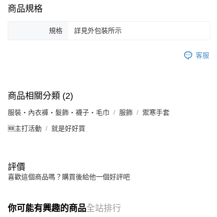
商品規格
規格
詳見外包裝所示
客服
商品相關分類 (2)
服裝・內衣褲・髮飾・襪子・毛巾
服飾
禦寒手套
🆕主打活動
就是好好買
評價
喜歡這個商品嗎？購買後給他一個好評吧
你可能有興趣的商品
全站排行