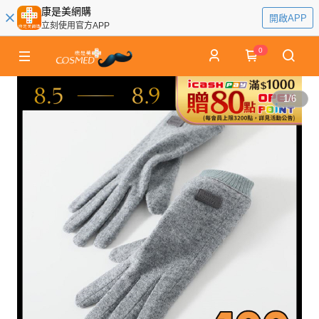
康是美網購
開啟APP
立刻使用官方APP
0
1
/
6