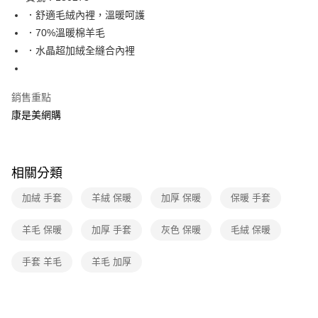
．舒適毛絨內裡，溫暖呵護
Apple Pay
．70%溫暖棉羊毛
街口支付
．水晶超加絨全縫合內裡
悠遊付
銷售重點
Google Pay
康是美網購
運送方式
宅配-下單後3-5個工作天配送(不含預購品)，箱購品分箱出貨
相關分類
每筆NT$100，滿NT$799(含以上)免運費
加絨 手套
羊絨 保暖
加厚 保暖
保暖 手套
羊毛 保暖
加厚 手套
灰色 保暖
毛絨 保暖
手套 羊毛
羊毛 加厚