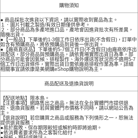
購物須知
● 商品採批次進貨以下資訊，請以實際收到實品為主。
１．圖片刊載之製造/有效日期僅供參考。
２．部分商品為多產地進口品，產地會因進貨批次有所差異，
隨機出貨。
●【一般品】下單後約1-3個工作日依序出貨(不含假日)，訂單中
如含有預購商品，將依預購品到貨後一併出貨。
●【廠商直送品】下單後約5-7個工作日(不含假日)由廠商依序出
貨配送，部分商品與預購商品，請依賣場實際出貨日為準，部
分商品可能會因氣候、排程製作、海外運送等狀況而不適用5-7
個工作日出貨條件，實際出貨日需依廠商排程作業為準，詳細
相關事宜請依康是美網購eShop購物說明為主。
商品配送及退換貨說明
【配送地點】限本島。
【注意事項】網路售出之商品，無法在全台實體門市提供退
款、退換貨服務。若與實體門市價格不同時，請以網站公告為
主。
【退貨說明】若您購買之商品或服務為下列情形之一，恕無法
提供退貨服務：
●易於腐敗、保存期限較短或解約時即將逾期。
●依消費者要求所為之客製化給付。
●報紙、期刊或雜誌。