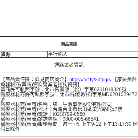
商品資訊
平行輸入
貨源
通路業者資訊
【產品責任險：詳見商店簡介】
【康是美醫
https://bit.ly/3dfpgis
療器材商(藥商)資料暨業者諮詢資訊】
藥商許可執照字號：北市衛藥販（松）字第6201018328號
醫療器材商許可執照字號：北市衛器販(松)字第MD6201029472
號
醫療器材商(藥商)名稱：統一生活事業股份有限公司
醫療器材商(藥商)地址：台灣台北市松山區東興路8號7樓
醫療器材商(藥商)電話：(02)2799-0560
醫療器材商(藥商)諮詢專線：0800-005-665#1
醫療器材商(藥商)服務時間：週一~五 上午9-12 下午13-17:30 例
假日除外