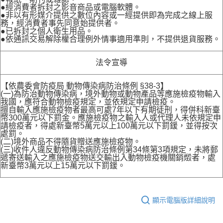
●經消費者拆封之影音商品或電腦軟體。
●非以有形媒介提供之數位內容或一經提供即為完成之線上服
務，經消費者事先同意始提供者。
●已拆封之個人衛生用品。
●依通訊交易解除權合理例外情事適用準則，不提供退貨服務。
法令宣導
【依農委會防疫局 動物傳染病防治條例 §38-3】
(一)為防治動物傳染病，境外動物或動物產品等應施檢疫物輸入
我國，應符合動物檢疫規定，並依規定申請檢疫。
擅自輸入應施檢疫物者最高可處7年以下有期徒刑，得併科新臺
幣300萬元以下罰金。應施檢疫物之輸入人或代理人未依規定申
請檢疫者，得處新臺幣5萬元以上100萬元以下罰鍰，並得按次
處罰。
(二)境外商品不得隨貨贈送應施檢疫物。
(三)收件人違反動物傳染病防治條例第34條第3項規定，未將郵
遞寄送輸入之應施檢疫物送交輸出入動物檢疫機關銷燬者，處
新臺幣3萬元以上15萬元以下罰鍰。
顯示電腦版詳細說明