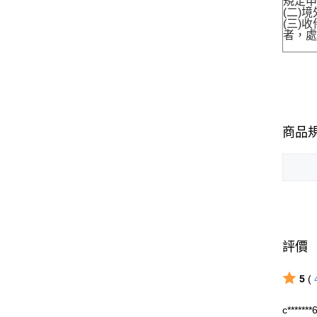
規定申
(二)
(三)
者，處
商品
評價
5
(
c*******