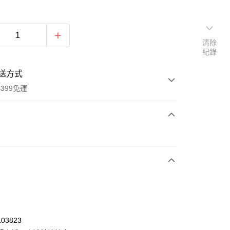
清除
紀錄
送方式
399免運
次付款
付款
03823