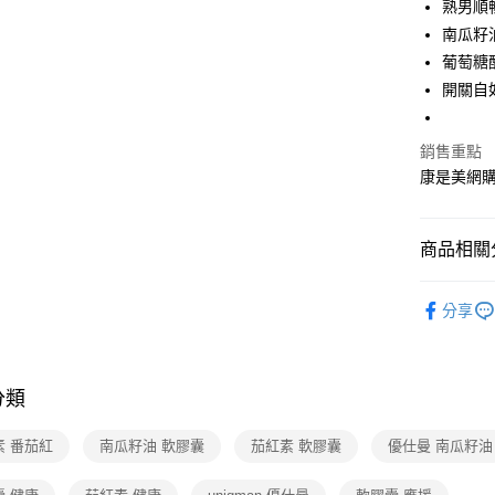
熟男順
南瓜籽
街口支付
葡萄糖
悠遊付
開關自
Google Pa
銷售重點
康是美網
運送方式
超商取貨付
商品相關分
每筆NT$7
保健・維
付款後7-1
分享
男士用品
每筆NT$7
保健・維
宅配-下單
分類
保健・維
每筆NT$1
🆕主打活
素 番茄紅
南瓜籽油 軟膠囊
茄紅素 軟膠囊
優仕曼 南瓜籽油
父の日 健康の