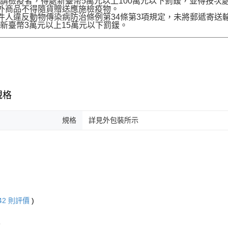
請檢疫者，得處新臺幣5萬元以上100萬元以下罰鍰，並得按次
境外商品不得隨貨贈送應施檢疫物。
收件人違反動物傳染病防治條例第34條第3項規定，未將郵遞寄
新臺幣3萬元以上15萬元以下罰鍰。
規格
規格
詳見外包裝所示
42
則評價
)
6