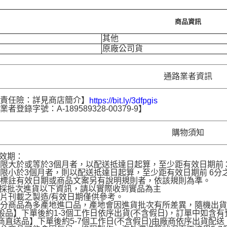
商品資訊
其他
原廠公司貨
通路業者資訊
品責任險：詳見商店簡介】
https://bit.ly/3dfpgis
者登錄字號：A-189589328-00379-9】
購物須知
品效期：
限大於或等於3個月者，以配送抵達日起算，至少距有效日期前 30
限小於3個月者，則以配送抵達日起算，至少距有效日期前 6分之1
名標註有效日期或商品文案另有說明規則者，依該規則為準。
品採批次進貨以下資訊，請以實際收到實品為主
片刊載之製造/有效日期僅供參考。
部分商品為多產地進口品，產地會因進貨批次有所差異，隨機出
般品】下單後約1-3個工作日依序出貨(不含假日)，訂單中如含
商直送品】下單後約5-7個工作日(不含假日)由廠商依序出貨