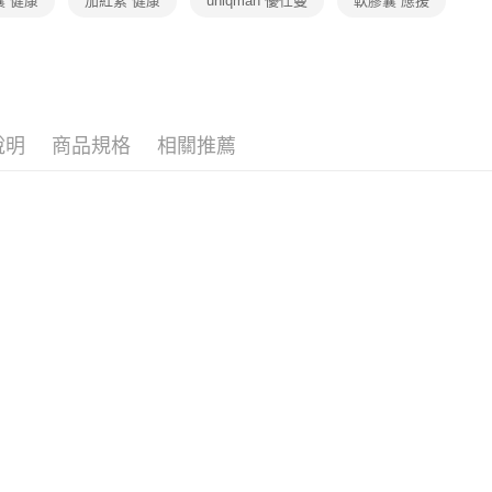
囊 健康
茄紅素 健康
uniqman 優仕曼
軟膠囊 應援
夏日補給站(7
保健・維
🎟️保健滿額
說明
商品規格
相關推薦