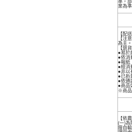
準，部
業為準
【配
【注
為主
【退
●易於
●依消
●報紙
●經消
●非以
●已拆
●依通
●商品
※商
【依農
(一)
擅自輸