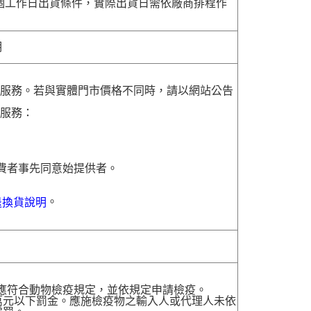
7個工作日出貨條件，實際出貨日需依廠商排程作
明
貨服務。若與實體門市價格不同時，請以網站公告
貨服務：
費者事先同意始提供者。
。
退換貨說明
，應符合動物檢疫規定，並依規定申請檢疫。
萬元以下罰金。應施檢疫物之輸入人或代理人未依