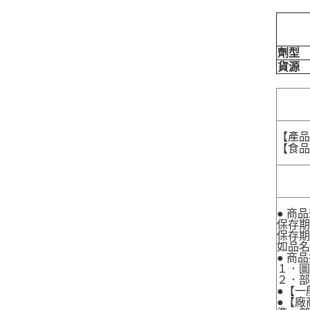
劑型
貨源
【產
【食品業
● 商
保存期
保存期
如品
● 商
１．圖
２．
●【一
●【廠