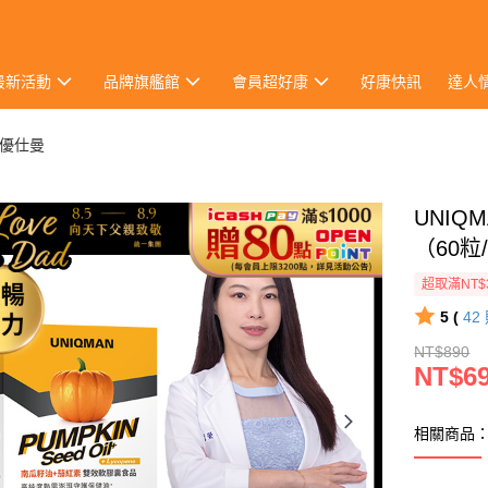
最新活動
品牌旗艦館
會員超好康
好康快訊
達人
N 優仕曼
UNIQ
（60粒
超取滿NT$
5 (
42
NT$890
NT$6
相關商品：