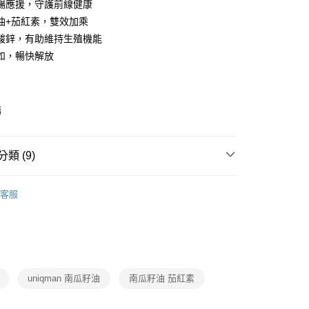
暢應援，守護前線健康
油+茄紅素，雙效加乘
酸鋅，有助維持生殖機能
如，暢快解放
y
購
款(下單後3-5個工作天配送)
類 (9)
0，滿NT$399(含以上)免運費
他命・醫療用品
保健品牌
UNIQMAN 優仕曼
1取貨(下單後3-5個工作天配送)
客服
男性保健
0，滿NT$399(含以上)免運費
他命・醫療用品
保健
男性保健
後3-5個工作天配送(不含預購品)，箱購品分箱出貨
他命・醫療用品
保健
機能保健
00，滿NT$799(含以上)免運費
動
就是好好買
uniqman 南瓜籽油
南瓜籽油 茄紅素
日(7/24-8/20)
元氣有活力