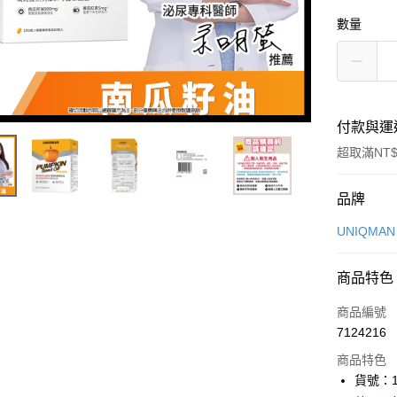
數量
付款與運
超取滿NT$
付款方式
品牌
icash Pay
UNIQMAN
信用卡一
商品特色
數位禮券
商品編號
超商取貨
7124216
商品特色
LINE Pay
貨號：1
Apple Pay