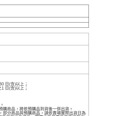
 日(含)以上；
 日(含)以上；
貨。
有預購商品，將依預購品到貨後一併出貨。
配送，部分商品與預購商品，請依賣場實際出貨日為