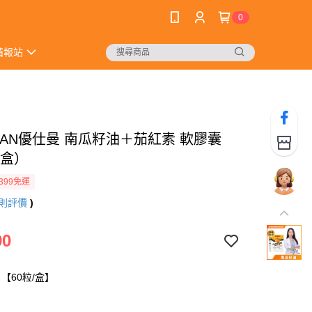
0
情報站
MAN優仕曼 南瓜籽油＋茄紅素 軟膠囊
/盒）
399免運
則評價
)
90
【60粒/盒】