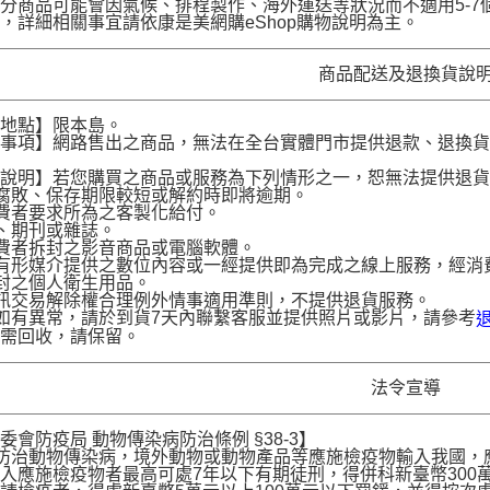
分商品可能會因氣候、排程製作、海外運送等狀況而不適用5-
，詳細相關事宜請依康是美網購eShop購物說明為主。
商品配送及退換貨說
送地點】限本島。
意事項】網路售出之商品，無法在全台實體門市提供退款、退換
。
貨說明】若您購買之商品或服務為下列情形之一，恕無法提供退
腐敗、保存期限較短或解約時即將逾期。
費者要求所為之客製化給付。
、期刊或雜誌。
費者拆封之影音商品或電腦軟體。
有形媒介提供之數位內容或一經提供即為完成之線上服務，經消
封之個人衛生用品。
訊交易解除權合理例外情事適用準則，不提供退貨服務。
如有異常，請於到貨7天內聯繫客服並提供照片或影片，請參考
品需回收，請保留。
法令宣導
委會防疫局 動物傳染病防治條例 §38-3】
為防治動物傳染病，境外動物或動物產品等應施檢疫物輸入我國
入應施檢疫物者最高可處7年以下有期徒刑，得併科新臺幣300