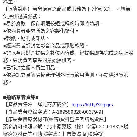
為主。
【退貨說明】若您購買之商品或服務為下列情形之一，恕無
法提供退貨服務：
●易於腐敗、保存期限較短或解約時即將逾期。
●依消費者要求所為之客製化給付。
●報紙、期刊或雜誌。
●經消費者拆封之影音商品或電腦軟體。
●非以有形媒介提供之數位內容或一經提供即為完成之線上服
務，經消費者事先同意始提供者。
●已拆封之個人衛生用品。
●依通訊交易解除權合理例外情事適用準則，不提供退貨服
務。
■通路業者資訊■
【產品責任險：詳見商店簡介】
https://bit.ly/3dfpgis
【食品業者登錄字號：A-189589328-00379-9】
【康是美醫療器材商(藥商)資料暨業者諮詢資訊】
藥商許可執照字號：北市衛藥販（松）字第6201018328號
醫療器材商許可執照字號：北市衛器販(松)字第