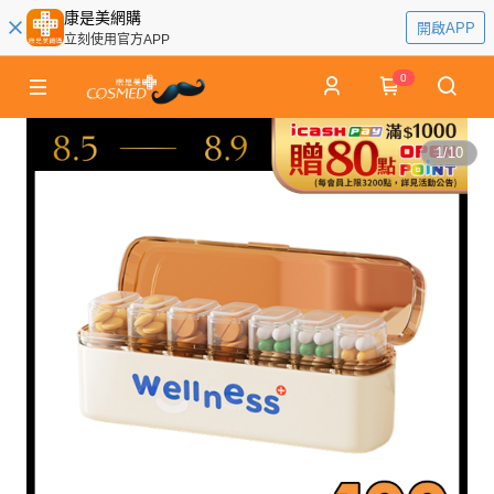
康是美網購
開啟APP
立刻使用官方APP
0
1
/
10