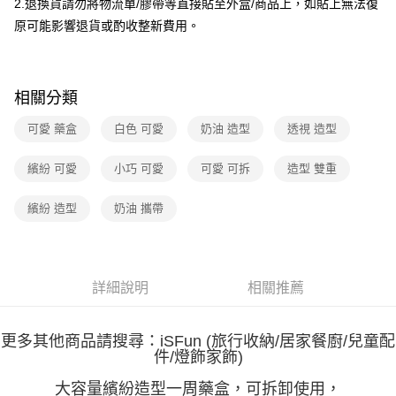
2.退換貨請勿將物流單/膠帶等直接貼至外盒/商品上，如貼上無法復
原可能影響退貨或酌收整新費用。
相關分類
可愛 藥盒
白色 可愛
奶油 造型
透視 造型
繽紛 可愛
小巧 可愛
可愛 可拆
造型 雙重
繽紛 造型
奶油 攜帶
詳細說明
相關推薦
更多其他商品請搜尋：iSFun (旅行收納/居家餐廚/兒童配
件/燈飾家飾)
大容量繽紛造型一周藥盒，可拆卸使用，