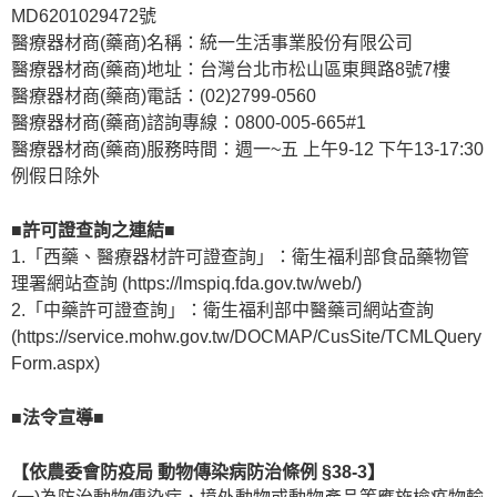
MD6201029472號
醫療器材商(藥商)名稱：統一生活事業股份有限公司
醫療器材商(藥商)地址：台灣台北市松山區東興路8號7樓
醫療器材商(藥商)電話：(02)2799-0560
醫療器材商(藥商)諮詢專線：0800-005-665#1
醫療器材商(藥商)服務時間：週一~五 上午9-12 下午13-17:30
例假日除外
■許可證查詢之連結■
1.「西藥、醫療器材許可證查詢」：衛生福利部食品藥物管
理署網站查詢 (https://lmspiq.fda.gov.tw/web/)
2.「中藥許可證查詢」：衛生福利部中醫藥司網站查詢
(https://service.mohw.gov.tw/DOCMAP/CusSite/TCMLQuery
Form.aspx)
■法令宣導■
【依農委會防疫局 動物傳染病防治條例 §38-3】