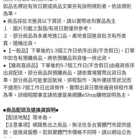
如品名標註有效日期或商品文案另有說明規則者，依該規則
為準。
● 商品採批次進貨以下資訊，請以實際收到實品為主
１．圖片刊載之製造/有效日期僅供參考。
２．部分商品為多產地進口品，產地會因進貨批次有所差
異，隨機出貨。
●【一般品】下單後約1-3個工作日依序出貨(不含假日)，訂單
中如含有預購商品，將依預購品到貨後一併出貨。
●【廠商直送品】下單後約5-7個工作日(不含假日)由廠商依序
出貨配送，部分商品與預購商品，請依賣場實際出貨日為
準，部分商品可能會因氣候、排程製作、海外運送等狀況而
不適用5-7個工作日出貨條件，實際出貨日需依廠商排程作業
為準，詳細相關事宜請依康是美網購eShop購物說明為主。
■商品配送及退換貨說明■
【配送地點】限本島。
【注意事項】網路售出之商品，無法在全台實體門市提供退
款、退換貨服務。若與實體門市價格不同時，請以網站公告