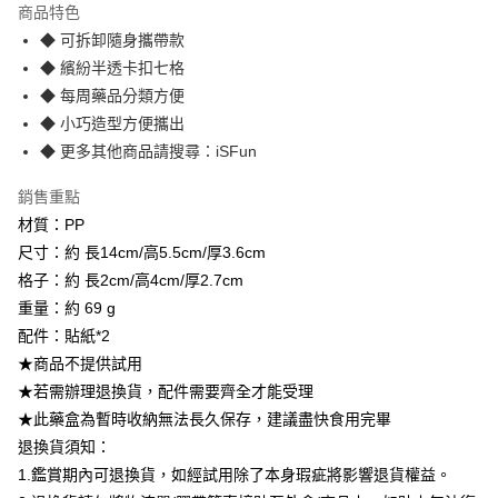
商品特色
3 期 0 利率 每期
NT$116
21家銀行
◆ 可拆卸隨身攜帶款
6 期 0 利率 每期
NT$58
21家銀行
合作金庫商業銀行
第一商業銀行
◆ 繽紛半透卡扣七格
華南商業銀行
彰化商業銀行
12 期 0 利率 每期
NT$29
21家銀行
◆ 每周藥品分類方便
合作金庫商業銀行
第一商業銀行
上海商業儲蓄銀行
台北富邦商業銀行
華南商業銀行
彰化商業銀行
◆ 小巧造型方便攜出
合作金庫商業銀行
第一商業銀行
數位禮券
國泰世華商業銀行
兆豐國際商業銀行
上海商業儲蓄銀行
台北富邦商業銀行
◆ 更多其他商品請搜尋：iSFun
華南商業銀行
彰化商業銀行
臺灣中小企業銀行
台中商業銀行
國泰世華商業銀行
兆豐國際商業銀行
LINE Pay
上海商業儲蓄銀行
台北富邦商業銀行
匯豐（台灣）商業銀行
華泰商業銀行
臺灣中小企業銀行
台中商業銀行
銷售重點
國泰世華商業銀行
兆豐國際商業銀行
聯邦商業銀行
遠東國際商業銀行
匯豐（台灣）商業銀行
華泰商業銀行
Apple Pay
臺灣中小企業銀行
台中商業銀行
材質：PP
元大商業銀行
永豐商業銀行
聯邦商業銀行
遠東國際商業銀行
匯豐（台灣）商業銀行
華泰商業銀行
尺寸：約 長14cm/高5.5cm/厚3.6cm
玉山商業銀行
星展（台灣）商業銀行
街口支付
元大商業銀行
永豐商業銀行
聯邦商業銀行
遠東國際商業銀行
台新國際商業銀行
中國信託商業銀行
格子：約 長2cm/高4cm/厚2.7cm
玉山商業銀行
星展（台灣）商業銀行
元大商業銀行
永豐商業銀行
台灣樂天信用卡公司
悠遊付
重量：約 69 g
台新國際商業銀行
中國信託商業銀行
玉山商業銀行
星展（台灣）商業銀行
台灣樂天信用卡公司
配件：貼紙*2
台新國際商業銀行
中國信託商業銀行
Google Pay
★商品不提供試用
台灣樂天信用卡公司
★若需辦理退換貨，配件需要齊全才能受理
運送方式
★此藥盒為暫時收納無法長久保存，建議盡快食用完畢
廠商自送宅配免運
退換貨須知：
免運費
1.鑑賞期內可退換貨，如經試用除了本身瑕疵將影響退貨權益。