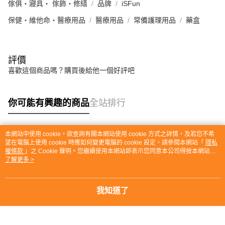
傢俱・寢具・ 傢飾・修繕
品牌
iSFun
保健・維他命・醫療用品
醫療用品
常備護理用品
藥盒
評價
喜歡這個商品嗎？購買後給他一個好評吧
你可能有興趣的商品
全站排行
本網站中使用 cookie，欲查詢有關本網站使用 cookie 方式之詳情，及若您不希
熱門標籤
望在電腦上使用 cookie 時應如何變更電腦的 cookie 設定，請參閱本網站「
隱私
權條款
」之 Cookie 聲明。您繼續使用本網站即表示您同意本公司得按本網站使
用條款之 Cookie 聲明使用 cookie。
了解更多 >
我知道了