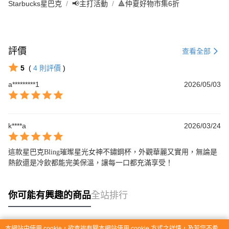
Starbucks星巴克
📢主打活動
🔺仲夏好物市集6折
評價
查看全部
5
(
4
則評價
)
a*********1
2026/05/03
k****a
2026/03/24
這款星巴克Bling璀璨星光女神不鏽鋼杯，外觀華麗又實用，無論是
熱飲還是冷飲都能完美保溫，讓每一口都充滿享受！
你可能有興趣的商品
全站排行
本網站中使用 cookie，欲查詢有關本網站使用 cookie 方式之詳情，及若您不希