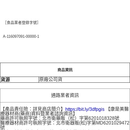
［食品業者登錄字號］
A-116097091-00000-1
商品資訊
原廠公司貨
貨源
通路業者資訊
【產品責任險：詳見商店簡介】
【康是美醫
https://bit.ly/3dfpgis
療器材商(藥商)資料暨業者諮詢資訊】
藥商許可執照字號：北市衛藥販（松）字第6201018328號
醫療器材商許可執照字號：北市衛器販(松)字第MD6201029472
號