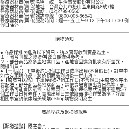
醫療器材商(藥商)名稱：統一生活事業股份有限公司
醫療器材商(藥商)地址：台灣台北市松山區東興路8號7樓
醫療器材商(藥商)電話：(02)2799-0560
醫療器材商(藥商)諮詢專線：0800-005-665#1
醫療器材商(藥商)服務時間：週一~五 上午9-12 下午13-17:30 例
假日除外
購物須知
● 商品採批次進貨以下資訊，請以實際收到實品為主。
１．圖片刊載之製造/有效日期僅供參考。
２．部分商品為多產地進口品，產地會因進貨批次有所差異，
隨機出貨。
●【一般品】下單後約1-3個工作日依序出貨(不含假日)，訂單中
如含有預購商品，將依預購品到貨後一併出貨。
●【廠商直送品】下單後約5-7個工作日(不含假日)由廠商依序出
貨配送，部分商品與預購商品，請依賣場實際出貨日為準，部
分商品可能會因氣候、排程製作、海外運送等狀況而不適用5-7
個工作日出貨條件，實際出貨日需依廠商排程作業為準，詳細
相關事宜請依康是美網購eShop購物說明為主。
商品配送及退換貨說明
【配送地點】限本島。