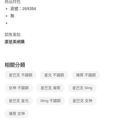
商品特色
LINE Pay
貨號：269384
無
Apple Pay
街口支付
銷售重點
悠遊付
康是美網購
Google Pay
運送方式
相關分類
宅配-下單後3-5個工作天配送(不含預購品)，箱購品分箱出貨
星巴克 不鏽鋼
星光 不鏽鋼
璀璨 不鏽鋼
每筆NT$100，滿NT$799(含以上)免運費
女神 不鏽鋼
星巴克 璀璨
星巴克 bling
星巴克 星光
bling 不鏽鋼
星巴克 女神
璀璨 女神