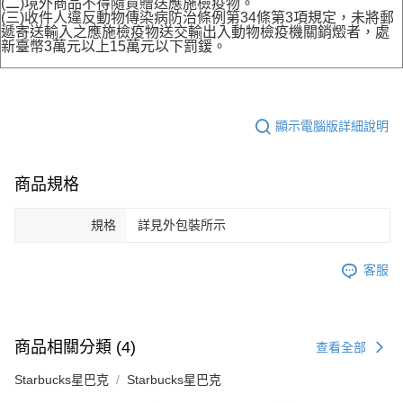
(二)境外商品不得隨貨贈送應施檢疫物。
(三)收件人違反動物傳染病防治條例第34條第3項規定，未將郵
遞寄送輸入之應施檢疫物送交輸出入動物檢疫機關銷燬者，處
新臺幣3萬元以上15萬元以下罰鍰。
顯示電腦版詳細說明
商品規格
規格
詳見外包裝所示
客服
商品相關分類 (4)
查看全部
Starbucks星巴克
Starbucks星巴克