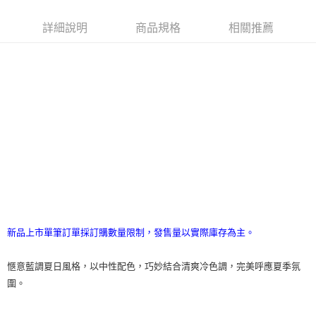
詳細說明
商品規格
相關推薦
新品上市單筆訂單採訂購數量限制，發售量以實際庫存為主。
愜意藍調夏日風格，以中性配色，巧妙結合清爽冷色調，完美呼應夏季氛
圍。