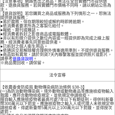
【注意事項】網路售出之商品，無法在全台實體門市提供退
款、退換貨服務。若與實體門市價格不同時，請以網站公告為
主。
【退貨說明】若您購買之商品或服務為下列情形之一，恕無法
提供退貨服務：
●易於腐敗、保存期限較短或解約時即將逾期。
●依消費者要求所為之客製化給付。
●報紙、期刊或雜誌。
●經消費者拆封之影音商品或電腦軟體。
●非以有形媒介提供之數位內容或一經提供即為完成之線上服
務，經消費者事先同意始提供者。
●已拆封之個人衛生用品。
●依通訊交易解除權合理例外情事適用準則，不提供退貨服務。
●商品如有異常，請於到貨7天內聯繫客服並提供照片或影片，
請參考
。
退換貨說明
※商品需回收，請保留。
法令宣導
【依農委會防疫局 動物傳染病防治條例 §38-3】
(一)為防治動物傳染病，境外動物或動物產品等應施檢疫物輸入
我國，應符合動物檢疫規定，並依規定申請檢疫。
擅自輸入應施檢疫物者最高可處7年以下有期徒刑，得併科新臺
幣300萬元以下罰金。應施檢疫物之輸入人或代理人未依規定申
請檢疫者，得處新臺幣5萬元以上100萬元以下罰鍰，並得按次
處罰。