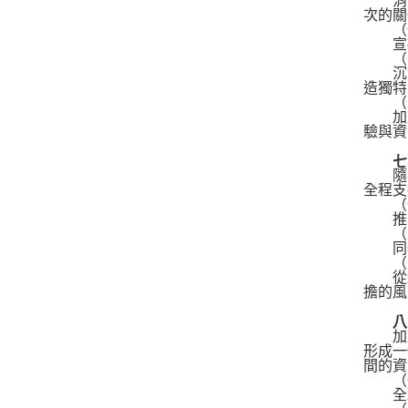
消費
次的關
（一
宣揚
（二
沉浸
造獨特
（三
加盟
驗與資
七、
隨著
全程支
（一
推出
（二
同一
（三
從經
擔的風
八、
加盟
形成一
間的資
（一
全球