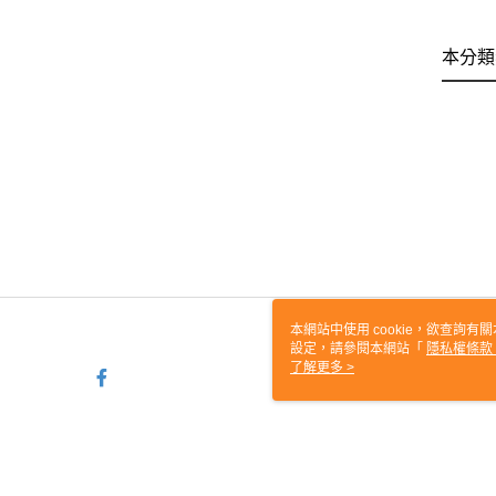
本分類
本網站中使用 cookie，欲查詢有關
設定，請參閱本網站「
隱私權條款
使用 cookie。
了解更多 >