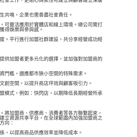
社會工作，更貼心與柔性地建立與顧客建立深層
生共鳴，企業也需善盡社會責任。
，可靈活應用於實體店和線上環境。總公司需打
獲得娛樂與參與感。
度。平行進行加盟社群建設，共分享經營成功經
提供加盟者更多元化的選擇，並加強對加盟商的
資門檻，適應都市狹小空間的特殊需求。
文創空間，以提升商店坪效與顧客吸引力。
盟模式，例如：快閃店，以期降低長期經營所承
。將加盟商、供應商、消費者等各方聯繫起來，
建立資源共享平台，在全球範圍內加強加盟商之
方向：
係，以提高商品供應效率並降低成本。