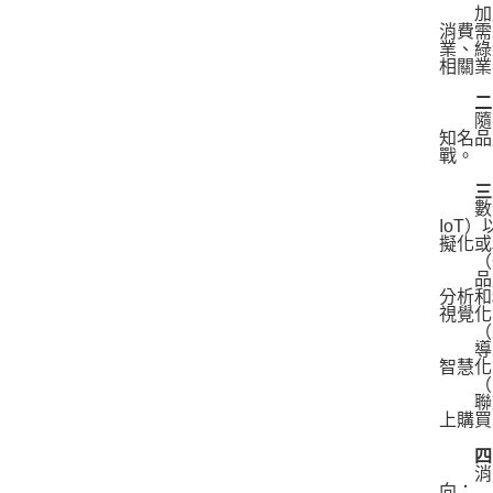
加盟
消費需
業、綠
相關業
二、
隨著
知名品
戰。
三、
數位科技
IoT
擬化或
（一
品牌方
分析和
視覺化
（二
導入銷
智慧化
（三
聯動與
上購買
四、
消費
向：