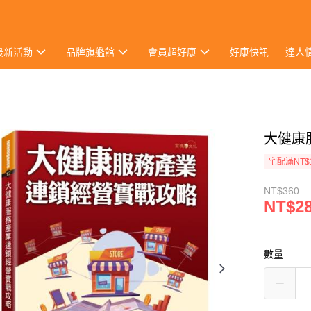
最新活動
品牌旗艦館
會員超好康
好康快訊
達人
大健康
宅配滿NT$
NT$360
NT$2
數量