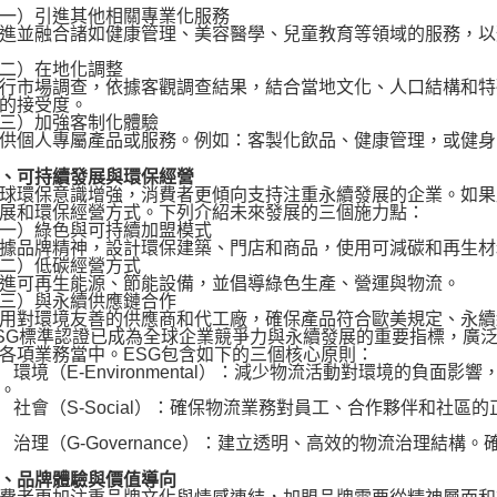
）引進其他相關專業化服務
並融合諸如健康管理、美容醫學、兒童教育等領域的服務，以
）在地化調整
市場調查，依據客觀調查結果，結合當地文化、人口結構和特
的接受度。
）加強客制化體驗
個人專屬產品或服務。例如：客製化飲品、健康管理，或健身
可持續發展與環保經營
環保意識增強，消費者更傾向支持注重永續發展的企業。如果
展和環保經營方式。下列介紹未來發展的三個施力點：
）綠色與可持續加盟模式
品牌精神，設計環保建築、門店和商品，使用可減碳和再生材
）低碳經營方式
可再生能源、節能設備，並倡導綠色生產、營運與物流。
）與永續供應鏈合作
對環境友善的供應商和代工廠，確保產品符合歐美規定、永續
G標準認證已成為全球企業競爭力與永續發展的重要指標，廣泛
各項業務當中。ESG包含如下的三個核心原則：
環境（E-Environmental）：減少物流活動對環境的負面
。
社會（S-Social）：確保物流業務對員工、合作夥伴和社區
治理（G-Governance）：建立透明、高效的物流治理結
品牌體驗與價值導向