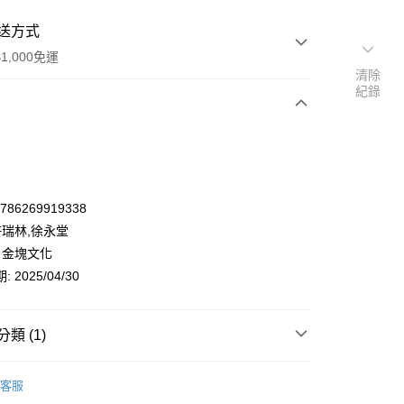
送方式
1,000免運
清除
紀錄
次付款
9786269919338
許瑞林,徐永堂
 金塊文化
 2025/04/30
類 (1)
y
商業理財
管理與領導
經營策略
客服