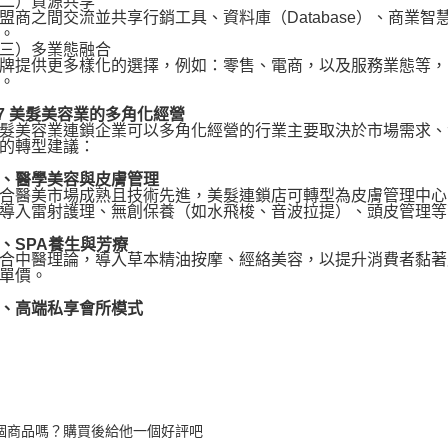
）資源共享
之間交流並共享行銷工具、資料庫（Database）、商業智
。
）多業態融合
提供更多樣化的選擇，例如：零售、電商，以及服務業態等，
。
 美髮美容業的多角化經營
美容業連鎖企業可以多角化經營的行業主要取決於市場需求、
的轉型建議：
醫學美容與皮膚管理
醫美市場成熟且技術先進，美髮連鎖店可轉型為皮膚管理中心
導入雷射護理、無創保養（如水飛梭、音波拉提）、頭皮管理等
SPA養生與芳療
中醫理論，導入草本精油按摩、經絡美容，以提升消費者黏著度
單價。
高端私享會所模式
個商品嗎？購買後給他一個好評吧