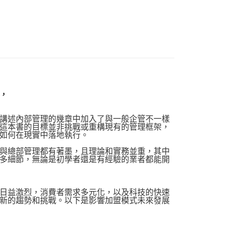
品配送方式
0，滿NT$1,000(含以上)免運費
，
講述內部管理的幾章中加入了與一般企管不一樣
這本書的目標並非挑戰或重構現有的管理框架，
如何在現實中落地執行。
與總部管理都有著墨，且理論和實務並重，其中
多細節，無論是初學者還是有經驗的業者都能開
日益激烈，消費者需求多元化，以及科技的快速
新的趨勢和挑戰。以下是影響加盟模式未來發展