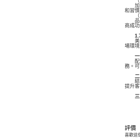
（二
加盟商
和習慣
（三
品牌
商成功
1.7
美髮
場環境
一、
配合
務。可
二、
結合
提升客
三、
評價
喜歡這