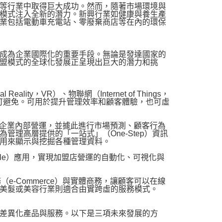
等行業中取得巨大成功。然而，隨著市場環境與
模式注入全新的潛力。新興行業如健康與養生產
業包括電動車充電站、零廢棄商店等在內的環保
成為企業國際化的重要手段。無論是發達國家的
盟模式的全球化發展正呈現出巨大的潛力和挑
y，VR）、物聯網（Internet of Things，
不可避免。可用於提升管理效率和顧客體驗，也可虛
解企業內部營運，並據此進行市場預測、顧客行為
理高層提供的「一站式」（One-Step）資訊
用來顯示與挖掘各種管理資料。
obile）應用，實現加盟店營運的自動化、可視化與
商務（e-Commerce）與實體商務，讓顧客可以在線
美髮或美容行業則適合由實跨虛的服務模式。
差異化產品與服務。以下是三項未來發展的方