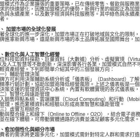
模式作為企業擴張的重要策略，已在傳統零售、餐飲與服務業
求的快速變化，因應加盟模式的優勢，新興行業的崛起正為加盟
色與永續產業，以及數字經濟與科技服務等。其中綠色與永續產
者。
 加盟市場的全球化發展
全球化的進一步深化，加盟市場正在打破地域與文化的限制，
牌進軍新興市場，還是新興市場的本土品牌拓展至國際舞台，加
數位化與人工智慧化經營
如資料探勘、巨量資料（大數據）分析、虛擬實境（Virtual Realit
）以及人工智慧等不斷創新，深深影響各行各業，加盟模式自然
輕資產經營。下列即簡單介紹其中的三個發展方向：
）輔助管理決策
可利用決策輔助系統分析或「儀表板」（Dashboard）了
精準行銷計劃，協助加盟商降低經營風險。上述之儀表板是一個為管
決策支援的管理資訊中心系統，內置有軟體實現的各式儀表板，
）智慧化與遠距管理
售時點系統、雲端運算（Cloud Computing）和行動（M
管理，進而累積資料和經驗以形成商業智慧和遠距管理。
）虛實互相結合
整合線上和線下（Online to Offline，O2O），結合電子
並在線下體驗，可帶動實體通路的消費並滿足顧客多元化需求。
愈加個性化與細分市場
者的需求將更趨多元化，加盟模式需針對特定人群和需求打造