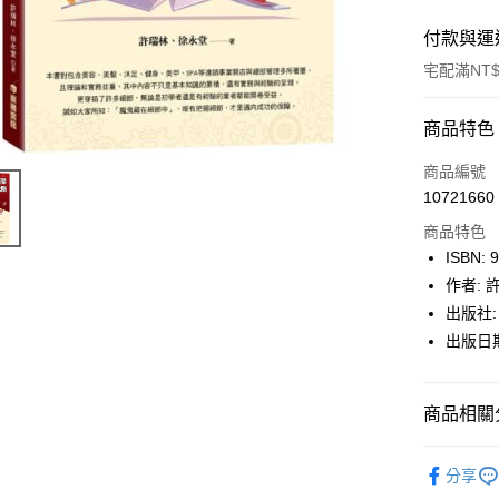
付款與運
宅配滿NT$
付款方式
商品特色
icash Pay
商品編號
10721660
信用卡一
商品特色
數位禮券
ISBN: 
作者: 
LINE Pay
出版社:
Apple Pay
出版日期:
街口支付
商品相關分
悠遊付
Google Pa
博客來
分享