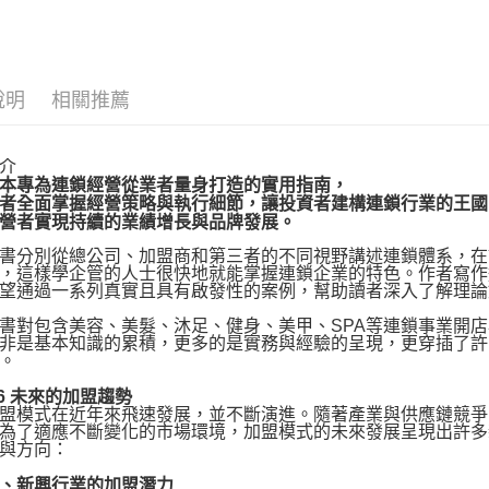
運送方式
博客來商
說明
相關推薦
每筆NT$8
介
本專為連鎖經營從業者量身打造的實用指南，
者全面掌握經營策略與執行細節，讓投資者建構連鎖行業的王國
營者實現持續的業績增長與品牌發展。
分別從總公司、加盟商和第三者的不同視野講述連鎖體系，在
，這樣學企管的人士很快地就能掌握連鎖企業的特色。作者寫作
望通過一系列真實且具有啟發性的案例，幫助讀者深入了解理論
對包含美容、美髮、沐足、健身、美甲、SPA等連鎖事業開店
非是基本知識的累積，更多的是實務與經驗的呈現，更穿插了許
。
 未來的加盟趨勢
模式在近年來飛速發展，並不斷演進。隨著產業與供應鏈競爭
為了適應不斷變化的市場環境，加盟模式的未來發展呈現出許多
與方向：
新興行業的加盟潛力