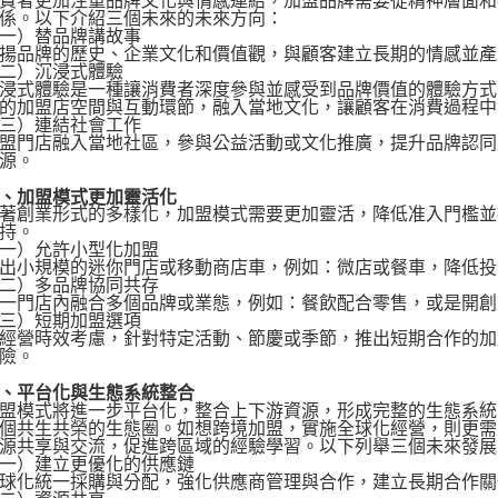
者更加注重品牌文化與情感連結，加盟品牌需要從精神層面和
係。以下介紹三個未來的未來方向：
）替品牌講故事
品牌的歷史、企業文化和價值觀，與顧客建立長期的情感並產
）沉浸式體驗
式體驗是一種讓消費者深度參與並感受到品牌價值的體驗方式
的加盟店空間與互動環節，融入當地文化，讓顧客在消費過程中
）連結社會工作
門店融入當地社區，參與公益活動或文化推廣，提升品牌認同
源。
加盟模式更加靈活化
創業形式的多樣化，加盟模式需要更加靈活，降低准入門檻並
持。
）允許小型化加盟
小規模的迷你門店或移動商店車，例如：微店或餐車，降低投
）多品牌協同共存
門店內融合多個品牌或業態，例如：餐飲配合零售，或是開創
）短期加盟選項
營時效考慮，針對特定活動、節慶或季節，推出短期合作的加
險。
平台化與生態系統整合
模式將進一步平台化，整合上下游資源，形成完整的生態系統
個共生共榮的生態圈。如想跨境加盟，實施全球化經營，則更需
源共享與交流，促進跨區域的經驗學習。以下列舉三個未來發展
）建立更優化的供應鏈
化統一採購與分配，強化供應商管理與合作，建立長期合作關