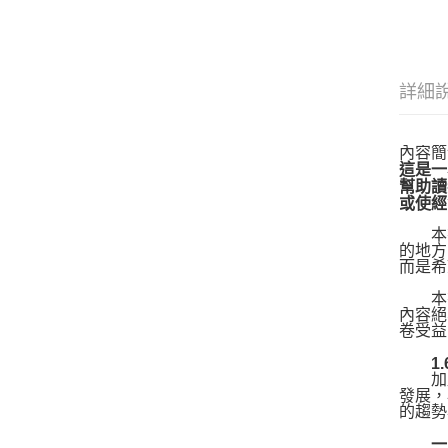
詳細
內容簡
這是一
幫助讀
或使經
本書
的地方
而是希
本書
內容絕
卷受益
1.6
加盟
發展，
的趨勢
一、