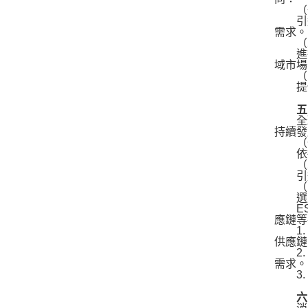
（一
引進
需求。
（二
進行
域市場
（三
提供
五、
全球
持續發
（一
依據
（二
引進
（三
選用
ES
應鏈等
1. 
供應鏈
2. 
需求。
3. 
六、