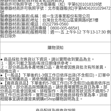
療器材商(藥商)資料暨業者諮詢資訊】
藥商許可執照字號：北市衛藥販（松）字第6201018328號
醫療器材商許可執照字號：北市衛器販(松)字第MD6201029472
號
醫療器材商(藥商)名稱：統一生活事業股份有限公司
醫療器材商(藥商)地址：台灣台北市松山區東興路8號7樓
醫療器材商(藥商)電話：(02)2799-0560
醫療器材商(藥商)諮詢專線：0800-005-665#1
醫療器材商(藥商)服務時間：週一~五 上午9-12 下午13-17:30 例
假日除外
購物須知
● 商品採批次進貨以下資訊，請以實際收到實品為主。
１．圖片刊載之製造/有效日期僅供參考。
２．部分商品為多產地進口品，產地會因進貨批次有所差異，
隨機出貨。
●【一般品】下單後約1-3個工作日依序出貨(不含假日)，訂單中
如含有預購商品，將依預購品到貨後一併出貨。
●【廠商直送品】下單後約5-7個工作日(不含假日)由廠商依序出
貨配送，部分商品與預購商品，請依賣場實際出貨日為準，部
分商品可能會因氣候、排程製作、海外運送等狀況而不適用5-7
個工作日出貨條件，實際出貨日需依廠商排程作業為準，詳細
相關事宜請依康是美網購eShop購物說明為主。
商品配送及退換貨說明