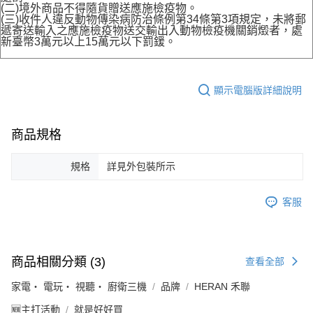
(二)境外商品不得隨貨贈送應施檢疫物。
(三)收件人違反動物傳染病防治條例第34條第3項規定，未將郵
遞寄送輸入之應施檢疫物送交輸出入動物檢疫機關銷燬者，處
新臺幣3萬元以上15萬元以下罰鍰。
顯示電腦版詳細說明
商品規格
規格
詳見外包裝所示
客服
商品相關分類 (3)
查看全部
家電・ 電玩・ 視聽・ 廚衛三機
品牌
HERAN 禾聯
🆕主打活動
就是好好買