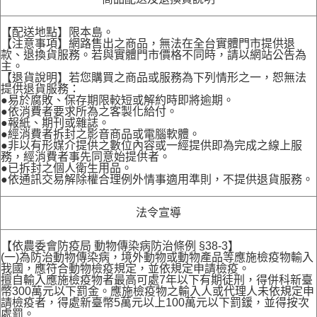
【配送地點】限本島。
【注意事項】網路售出之商品，無法在全台實體門市提供退
款、退換貨服務。若與實體門市價格不同時，請以網站公告為
主。
【退貨說明】若您購買之商品或服務為下列情形之一，恕無法
提供退貨服務：
●易於腐敗、保存期限較短或解約時即將逾期。
●依消費者要求所為之客製化給付。
●報紙、期刊或雜誌。
●經消費者拆封之影音商品或電腦軟體。
●非以有形媒介提供之數位內容或一經提供即為完成之線上服
務，經消費者事先同意始提供者。
●已拆封之個人衛生用品。
●依通訊交易解除權合理例外情事適用準則，不提供退貨服務。
法令宣導
【依農委會防疫局 動物傳染病防治條例 §38-3】
(一)為防治動物傳染病，境外動物或動物產品等應施檢疫物輸入
我國，應符合動物檢疫規定，並依規定申請檢疫。
擅自輸入應施檢疫物者最高可處7年以下有期徒刑，得併科新臺
幣300萬元以下罰金。應施檢疫物之輸入人或代理人未依規定申
請檢疫者，得處新臺幣5萬元以上100萬元以下罰鍰，並得按次
處罰。