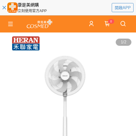
康是美網購
開啟APP
立刻使用官方APP
0
1
/
2