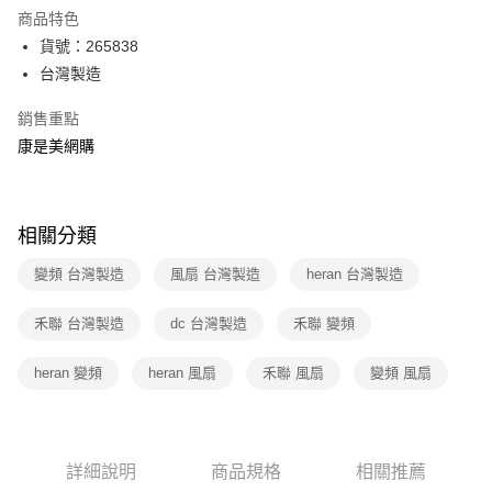
數位禮券
商品特色
LINE Pay
貨號：265838
台灣製造
Apple Pay
銷售重點
街口支付
康是美網購
悠遊付
Google Pay
相關分類
運送方式
變頻 台灣製造
風扇 台灣製造
heran 台灣製造
廠商自送宅配免運
免運費
禾聯 台灣製造
dc 台灣製造
禾聯 變頻
heran 變頻
heran 風扇
禾聯 風扇
變頻 風扇
詳細說明
商品規格
相關推薦