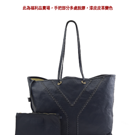
此為福利品賣場，手把部分多處脫膠，漆皮皮革變色