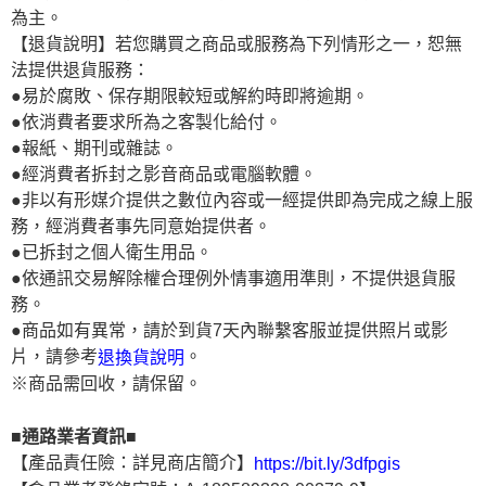
為主。
【退貨說明】若您購買之商品或服務為下列情形之一，恕無
法提供退貨服務：
●易於腐敗、保存期限較短或解約時即將逾期。
●依消費者要求所為之客製化給付。
●報紙、期刊或雜誌。
●經消費者拆封之影音商品或電腦軟體。
●非以有形媒介提供之數位內容或一經提供即為完成之線上服
務，經消費者事先同意始提供者。
●已拆封之個人衛生用品。
●依通訊交易解除權合理例外情事適用準則，不提供退貨服
務。
●商品如有異常，請於到貨7天內聯繫客服並提供照片或影
片，請參考
。
退換貨說明
※商品需回收，請保留。
■通路業者資訊■
【產品責任險：詳見商店簡介】
https://bit.ly/3dfpgis