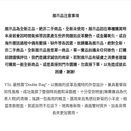
展示品注意事項
展示品為全新正品，絶非二手商品，全新未使用。展示品因在專櫃購買時
本身就會因時間氣候等因素產生些許問題如皮革變色，或金屬氧化，或自
海外運送過程中偶有壓損、缺件等各因素，故歸屬為展示品，絶對全新，
非二手商品，全新展示品皆是單一商品，單一實品拍攝未任何修色，訂購
前請謹慎評估，我們是講求誠信的商家，若對展示品有疑慮之消費者建議
可購買一般全新商品，或是直接到門市選購，勿直接下單，以免造成彼此
困擾，謝謝!
YSL 最熱賣"Double Bag"，以雅緻的皮革及獨特的外型設計，兼具奢華與
知性風格，成功風靡了整個時尚圈和演藝圈，十分受到明星(琳賽羅涵為代
表人物)的青睞；強調一包兩用的概念，選用來自馬德拉斯菊的小羊皮，相
當柔軟輕盈，質感自然不在話下，現再推新款，兩面雙材質外，加長背帶
長夾更加實用。