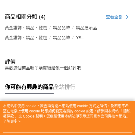
商品相關分類 (4)
查看全部
黃金鑽飾・精品・鞋包
精品品牌
精品展示品
黃金鑽飾・精品・鞋包
精品品牌
YSL
評價
喜歡這個商品嗎？購買後給他一個好評吧
你可能有興趣的商品
全站排行
本網站中使用 cookie，欲查詢有關本網站使用 cookie 方式之詳情，及若您不希
熱門標籤
望在電腦上使用 cookie 時應如何變更電腦的 cookie 設定，請參閱本網站「
隱私
權條款
」之 Cookie 聲明。您繼續使用本網站即表示您同意本公司得按本網站使
用條款之 Cookie 聲明使用 cookie。
了解更多 >