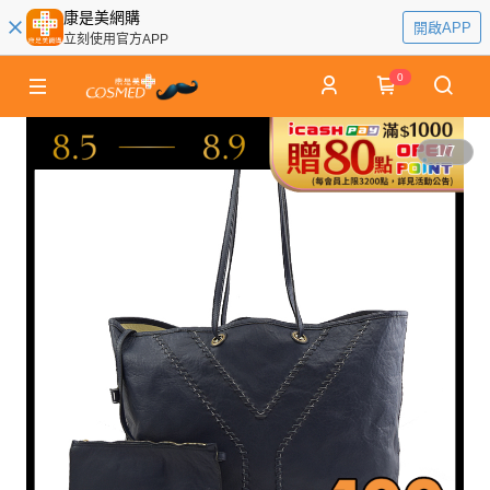
康是美網購
開啟APP
立刻使用官方APP
0
1
/
7