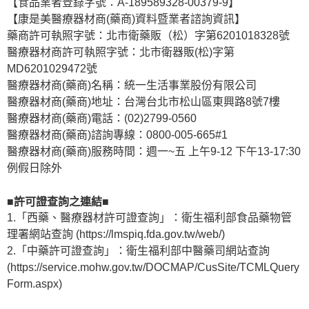
【食品業者登錄字號：A-189589328-00379-9】
【康是美醫療器材商(藥商)資料暨業者諮詢資訊】
藥商許可執照字號：北市衛藥販（松）字第6201018328號
醫療器材商許可執照字號：北市衛器販(松)字第
MD6201029472號
醫療器材商(藥商)名稱：統一生活事業股份有限公司
醫療器材商(藥商)地址：台灣台北市松山區東興路8號7樓
醫療器材商(藥商)電話：(02)2799-0560
醫療器材商(藥商)諮詢專線：0800-005-665#1
醫療器材商(藥商)服務時間：週一~五 上午9-12 下午13-17:30
例假日除外
■許可證查詢之連結■
1.「西藥、醫療器材許可證查詢」：衛生福利部食品藥物管
理署網站查詢 (https://lmspiq.fda.gov.tw/web/)
2.「中藥許可證查詢」：衛生福利部中醫藥司網站查詢
(https://service.mohw.gov.tw/DOCMAP/CusSite/TCMLQuery
Form.aspx)