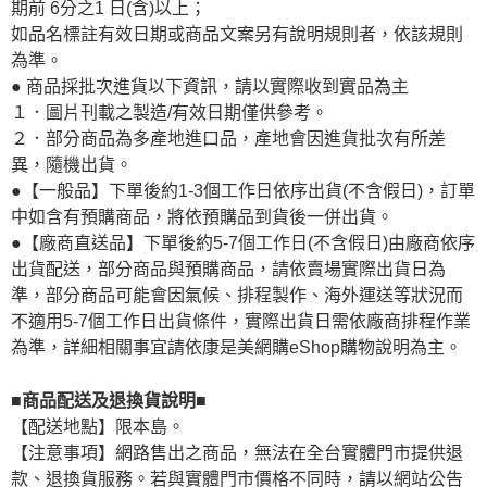
期前 6分之1 日(含)以上；
如品名標註有效日期或商品文案另有說明規則者，依該規則
為準。
● 商品採批次進貨以下資訊，請以實際收到實品為主
１．圖片刊載之製造/有效日期僅供參考。
２．部分商品為多產地進口品，產地會因進貨批次有所差
異，隨機出貨。
●【一般品】下單後約1-3個工作日依序出貨(不含假日)，訂單
中如含有預購商品，將依預購品到貨後一併出貨。
●【廠商直送品】下單後約5-7個工作日(不含假日)由廠商依序
出貨配送，部分商品與預購商品，請依賣場實際出貨日為
準，部分商品可能會因氣候、排程製作、海外運送等狀況而
不適用5-7個工作日出貨條件，實際出貨日需依廠商排程作業
為準，詳細相關事宜請依康是美網購eShop購物說明為主。
■商品配送及退換貨說明■
【配送地點】限本島。
【注意事項】網路售出之商品，無法在全台實體門市提供退
款、退換貨服務。若與實體門市價格不同時，請以網站公告