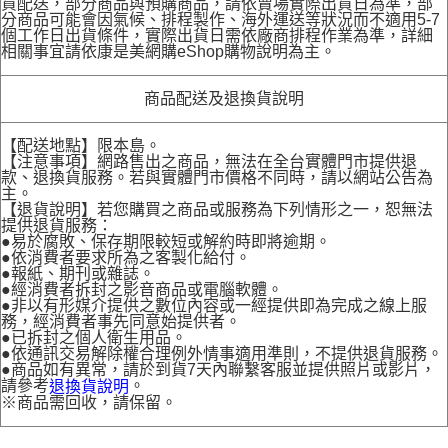
貨配送，部分商品與預購商品，請依賣場實際出貨日為準，部
分商品可能會因氣候、排程製作、海外運送等狀況而不適用5-7
個工作日出貨條件，實際出貨日需依廠商排程作業為準，詳細
相關事宜請依康是美網購eShop購物說明為主。
商品配送及退換貨說明
【配送地點】限本島。
【注意事項】網路售出之商品，無法在全台實體門市提供退
款、退換貨服務。若與實體門市價格不同時，請以網站公告為
主。
【退貨說明】若您購買之商品或服務為下列情形之一，恕無法
提供退貨服務：
●易於腐敗、保存期限較短或解約時即將逾期。
●依消費者要求所為之客製化給付。
●報紙、期刊或雜誌。
●經消費者拆封之影音商品或電腦軟體。
●非以有形媒介提供之數位內容或一經提供即為完成之線上服
務，經消費者事先同意始提供者。
●已拆封之個人衛生用品。
●依通訊交易解除權合理例外情事適用準則，不提供退貨服務。
●商品如有異常，請於到貨7天內聯繫客服並提供照片或影片，
請參考
。
退換貨說明
※商品需回收，請保留。