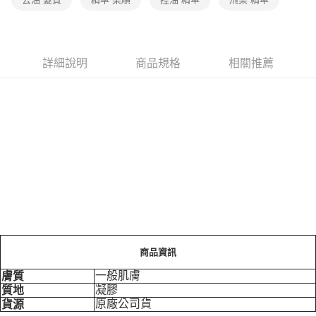
每筆NT$70，滿NT$399(含以上)免運費
宅配-下單後3-5個工作天配送(不含預購品)，箱購品分箱出貨
每筆NT$100，滿NT$799(含以上)免運費
詳細說明
商品規格
相關推薦
商品資訊
一般肌膚
膚質
凝膠
質地
原廠公司貨
貨源