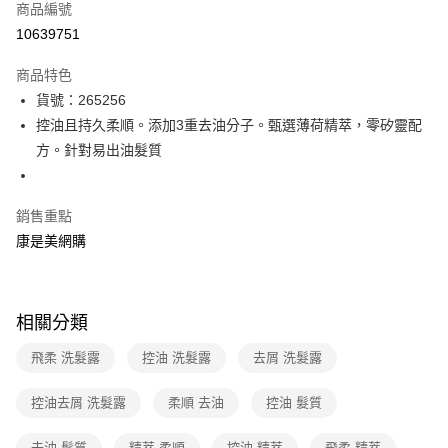
商品編號
信用卡一次付款
10639751
數位禮券
商品特色
超商取貨付款
貨號：265256
控油且持久柔順。添加3重去油分子。甄選薄荷精萃，零矽靈配
LINE Pay
方。針對易出油髮質
Apple Pay
街口支付
銷售重點
康是美網購
悠遊付
Google Pay
相關分類
運送方式
飛柔 洗髮露
控油 洗髮露
去屑 洗髮露
超商取貨付款(下單後3-5個工作天配送)
每筆NT$70，滿NT$399(含以上)免運費
控油去屑 洗髮露
柔順 去油
控油 髮質
付款後7-11取貨(下單後3-5個工作天配送)
去油 髮質
精萃 柔順
控油 精萃
飛柔 精萃