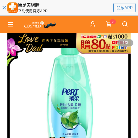
康是美網購
開啟APP
立刻使用官方APP
0
1
/
3