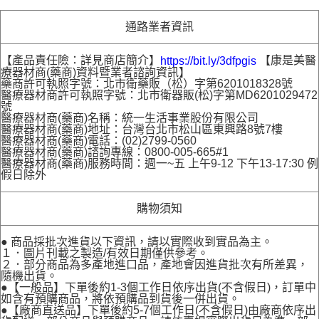
通路業者資訊
【產品責任險：詳見商店簡介】
【康是美醫
https://bit.ly/3dfpgis
療器材商(藥商)資料暨業者諮詢資訊】
藥商許可執照字號：北市衛藥販（松）字第6201018328號
醫療器材商許可執照字號：北市衛器販(松)字第MD6201029472
號
醫療器材商(藥商)名稱：統一生活事業股份有限公司
醫療器材商(藥商)地址：台灣台北市松山區東興路8號7樓
醫療器材商(藥商)電話：(02)2799-0560
醫療器材商(藥商)諮詢專線：0800-005-665#1
醫療器材商(藥商)服務時間：週一~五 上午9-12 下午13-17:30 例
假日除外
購物須知
● 商品採批次進貨以下資訊，請以實際收到實品為主。
１．圖片刊載之製造/有效日期僅供參考。
２．部分商品為多產地進口品，產地會因進貨批次有所差異，
隨機出貨。
●【一般品】下單後約1-3個工作日依序出貨(不含假日)，訂單中
如含有預購商品，將依預購品到貨後一併出貨。
●【廠商直送品】下單後約5-7個工作日(不含假日)由廠商依序出