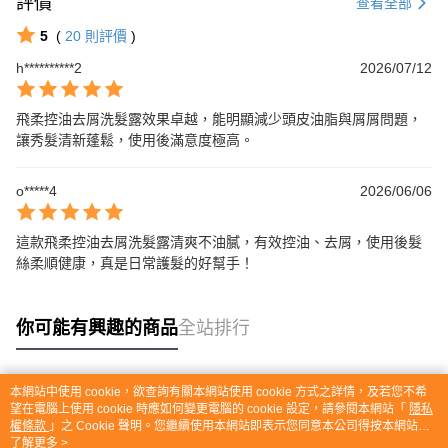
評價
查看全部
5
(
20
則評價
)
h**********2
2026/07/12
飛柔控油去屑洗髮露效果卓越，能明顯減少頭皮油脂與屑屑問題，
讓秀髮清新蓬鬆，使用後滿意度極高。
o*****4
2026/06/06
這款飛柔控油去屑洗髮露清爽不油膩，有效控油、去屑，使用後髮
絲柔順健康，真是日常護髮的好幫手！
你可能有興趣的商品
全站排行
本網站中使用 cookie，欲查詢有關本網站使用 cookie 方式之詳情，及若您不希
熱門標籤
望在電腦上使用 cookie 時應如何變更電腦的 cookie 設定，請參閱本網站「
隱私
權條款
」之 Cookie 聲明。您繼續使用本網站即表示您同意本公司得按本網站使
用條款之 Cookie 聲明使用 cookie。
了解更多 >