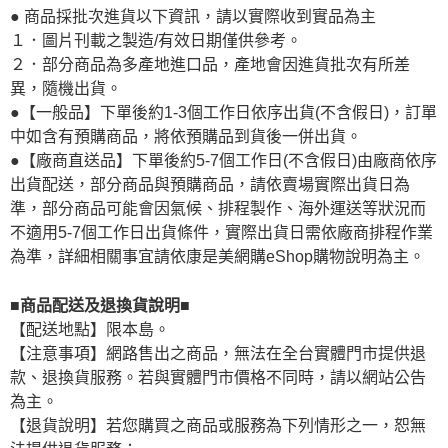
● 商品採批次進貨以下資訊，請以實際收到實品為主
１．圖片刊載之製造/有效日期僅供參考。
２．部分商品為多產地進口品，產地會因進貨批次有所差
異，隨機出貨。
●【一般品】下單後約1-3個工作日依序出貨(不含假日)，訂單
中如含有預購商品，將依預購品到貨後一併出貨。
●【廠商直送品】下單後約5-7個工作日(不含假日)由廠商依序
出貨配送，部分商品與預購商品，請依賣場實際出貨日為
準，部分商品可能會因氣候、排程製作、海外運送等狀況而
不適用5-7個工作日出貨條件，實際出貨日需依廠商排程作業
為準，詳細相關事宜請依康是美網購eShop購物說明為主。
■商品配送及退換貨說明■
【配送地點】限本島。
【注意事項】網路售出之商品，無法在全台實體門市提供退
款、退換貨服務。若與實體門市價格不同時，請以網站公告
為主。
【退貨說明】若您購買之商品或服務為下列情形之一，恕無