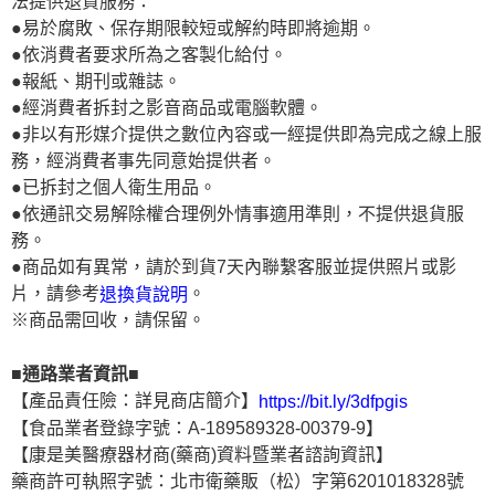
法提供退貨服務：
●易於腐敗、保存期限較短或解約時即將逾期。
●依消費者要求所為之客製化給付。
●報紙、期刊或雜誌。
●經消費者拆封之影音商品或電腦軟體。
●非以有形媒介提供之數位內容或一經提供即為完成之線上服
務，經消費者事先同意始提供者。
●已拆封之個人衛生用品。
●依通訊交易解除權合理例外情事適用準則，不提供退貨服
務。
●商品如有異常，請於到貨7天內聯繫客服並提供照片或影
片，請參考
。
退換貨說明
※商品需回收，請保留。
■通路業者資訊■
【產品責任險：詳見商店簡介】
https://bit.ly/3dfpgis
【食品業者登錄字號：A-189589328-00379-9】
【康是美醫療器材商(藥商)資料暨業者諮詢資訊】
藥商許可執照字號：北市衛藥販（松）字第6201018328號