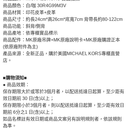
商品顏色：白/咖 30R4G99M3V
商品材質：印花皮革+皮革
商品尺寸：約長24cm*高26cm*底寬7cm 背帶長約80-122cm
商品功能：斜背/側背
商品產地：依專櫃實品標示
商品配件：MK原廠吊牌+MK原廠說明卡+MK原廠購證正本
(依原廠附件為主)
產品來源：全新正品，購於美國MICHAEL KORS專櫃直營
店。
■購物須知■
● 商品效期：
保存期限大於或等於3個月者，以配送抵達日起算，至少距有
效日期前 30 日(含)以上；
保存期限小於3個月者，則以配送抵達日起算，至少距有效日
期前 6分之1 日(含)以上；
如品名標註有效日期或商品文案另有說明規則者，依該規則
為準。