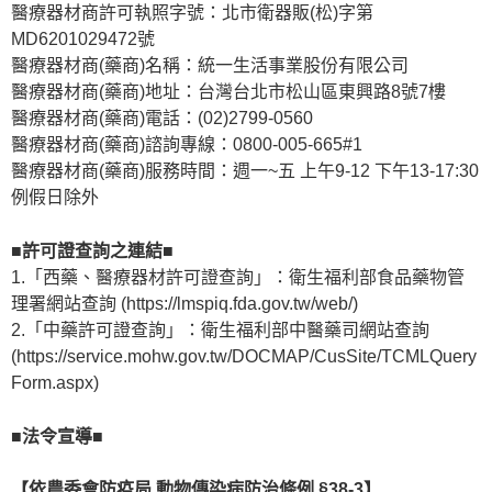
醫療器材商許可執照字號：北市衛器販(松)字第
MD6201029472號
醫療器材商(藥商)名稱：統一生活事業股份有限公司
醫療器材商(藥商)地址：台灣台北市松山區東興路8號7樓
醫療器材商(藥商)電話：(02)2799-0560
醫療器材商(藥商)諮詢專線：0800-005-665#1
醫療器材商(藥商)服務時間：週一~五 上午9-12 下午13-17:30
例假日除外
■許可證查詢之連結■
1.「西藥、醫療器材許可證查詢」：衛生福利部食品藥物管
理署網站查詢 (https://lmspiq.fda.gov.tw/web/)
2.「中藥許可證查詢」：衛生福利部中醫藥司網站查詢
(https://service.mohw.gov.tw/DOCMAP/CusSite/TCMLQuery
Form.aspx)
■法令宣導■
【依農委會防疫局 動物傳染病防治條例 §38-3】