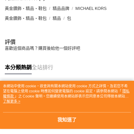
黃金鑽飾・精品・鞋包
精品品牌
MICHAEL KORS
黃金鑽飾・精品・鞋包
精品
包
評價
喜歡這個商品嗎？購買後給他一個好評吧
本分類熱銷
全站排行
本網站中使用 cookie，欲查詢有關本網站使用 cookie 方式之詳情，及若您不希
熱門標籤
望在電腦上使用 cookie 時應如何變更電腦的 cookie 設定，請參閱本網站「
隱私
權條款
」之 Cookie 聲明。您繼續使用本網站即表示您同意本公司得按本網站使
用條款之 Cookie 聲明使用 cookie。
了解更多 >
我知道了