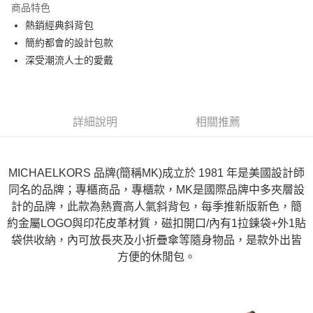
商品特色
3 期 0 利率 每期
NT$3,240
21家銀行
熱銷經典斜背包
6 期 0 利率 每期
NT$1,620
21家銀行
合作金庫商業銀行
第一商業銀行
簡約都會的設計包款
華南商業銀行
彰化商業銀行
12 期 0 利率 每期
NT$810
21家銀行
深受潮流人士的愛戴
合作金庫商業銀行
第一商業銀行
上海商業儲蓄銀行
台北富邦商業銀行
華南商業銀行
彰化商業銀行
合作金庫商業銀行
第一商業銀行
數位禮券
國泰世華商業銀行
兆豐國際商業銀行
上海商業儲蓄銀行
台北富邦商業銀行
華南商業銀行
彰化商業銀行
臺灣中小企業銀行
台中商業銀行
國泰世華商業銀行
兆豐國際商業銀行
LINE Pay
上海商業儲蓄銀行
台北富邦商業銀行
匯豐（台灣）商業銀行
華泰商業銀行
臺灣中小企業銀行
台中商業銀行
詳細說明
相關推薦
國泰世華商業銀行
兆豐國際商業銀行
聯邦商業銀行
遠東國際商業銀行
匯豐（台灣）商業銀行
華泰商業銀行
Apple Pay
臺灣中小企業銀行
台中商業銀行
元大商業銀行
永豐商業銀行
聯邦商業銀行
遠東國際商業銀行
匯豐（台灣）商業銀行
華泰商業銀行
玉山商業銀行
星展（台灣）商業銀行
街口支付
元大商業銀行
永豐商業銀行
聯邦商業銀行
遠東國際商業銀行
MICHAELKORS 品牌(簡稱MK)成立於 1981 年是美國設計師
台新國際商業銀行
中國信託商業銀行
玉山商業銀行
星展（台灣）商業銀行
元大商業銀行
永豐商業銀行
台灣樂天信用卡公司
悠遊付
同名的品牌；專櫃商品，專櫃款，MK是國際品牌中多夾層設
台新國際商業銀行
中國信託商業銀行
玉山商業銀行
星展（台灣）商業銀行
計的品牌，此款為熱賣高人氣斜背包，每季推新版新色，簡
台灣樂天信用卡公司
台新國際商業銀行
中國信託商業銀行
Google Pay
約金屬LOGO與印花皮革材質，磁扣開口/內有1拉鍊袋+外1貼
台灣樂天信用卡公司
袋供收納，內可放長夾及小折疊傘等隨身物品，是款外出皆
運送方式
方便的休閒包。
廠商自送宅配免運
免運費