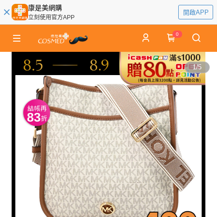
康是美網購
開啟APP
立刻使用官方APP
0
1
/
5