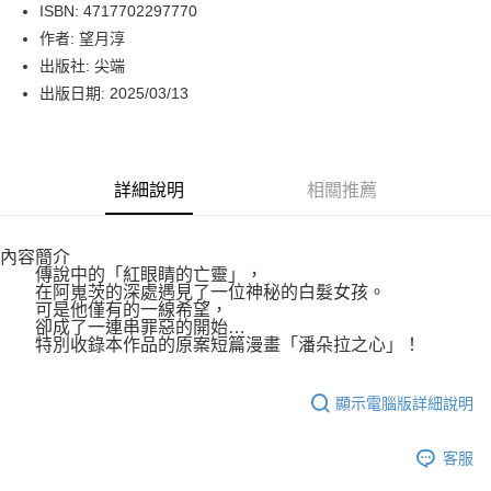
LINE Pay
ISBN: 4717702297770
作者: 望月淳
Apple Pay
出版社: 尖端
街口支付
出版日期: 2025/03/13
悠遊付
Google Pay
詳細說明
相關推薦
運送方式
內容簡介
博客來商品配送方式
傳說中的「紅眼睛的亡靈」，
每筆NT$80，滿NT$1,000(含以上)免運費
在阿嵬茨的深處遇見了一位神秘的白髮女孩。
可是他僅有的一線希望，
卻成了一連串罪惡的開始…
特別收錄本作品的原案短篇漫畫「潘朵拉之心」！
顯示電腦版詳細說明
客服