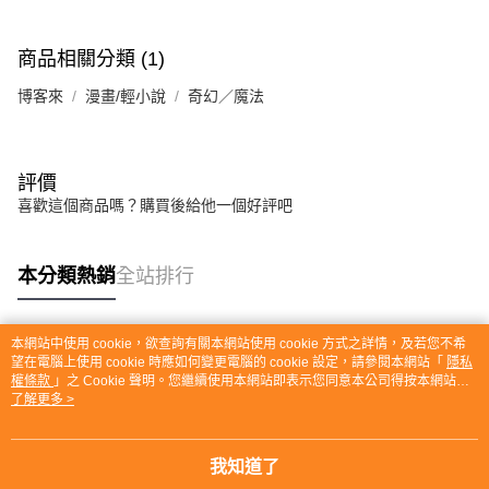
商品相關分類 (1)
博客來
漫畫/輕小說
奇幻／魔法
評價
喜歡這個商品嗎？購買後給他一個好評吧
本分類熱銷
全站排行
本網站中使用 cookie，欲查詢有關本網站使用 cookie 方式之詳情，及若您不希
熱門標籤
望在電腦上使用 cookie 時應如何變更電腦的 cookie 設定，請參閱本網站「
隱私
權條款
」之 Cookie 聲明。您繼續使用本網站即表示您同意本公司得按本網站使
用條款之 Cookie 聲明使用 cookie。
了解更多 >
我知道了