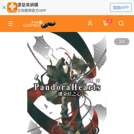
康是美網購
開啟APP
立刻使用官方APP
0
1
/
1