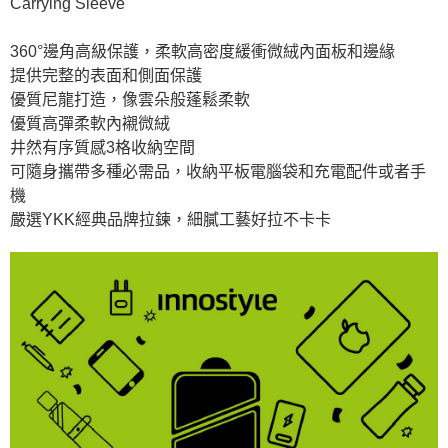
Carrying Sleeve
360°邊角高級保護，柔軟高密度緩衝微絨內面板和邊緣
提供完整的表面和側面保護
優質尼龍打造，像雲朵般蓬鬆柔軟
優質高彈柔軟內襯微絨
井然有序質感3格收納空間
可隨身攜帶多種必需品，收納平板電腦袋和充電配件或者手
機
嚴選YKK經典品牌拉鍊，細膩工藝好拉不卡卡