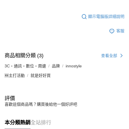
顯示電腦版詳細說明
客服
商品相關分類 (3)
查看全部
3C・通訊・數位・周邊
品牌
innostyle
🆕主打活動
就是好好買
評價
喜歡這個商品嗎？購買後給他一個好評吧
本分類熱銷
全站排行