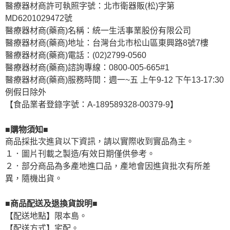
醫療器材商許可執照字號：北市衛器販(松)字第
MD6201029472號
醫療器材商(藥商)名稱：統一生活事業股份有限公司
醫療器材商(藥商)地址：台灣台北市松山區東興路8號7樓
醫療器材商(藥商)電話：(02)2799-0560
醫療器材商(藥商)諮詢專線：0800-005-665#1
醫療器材商(藥商)服務時間：週一~五 上午9-12 下午13-17:30
例假日除外
【食品業者登錄字號：A-189589328-00379-9】
■購物須知■
商品採批次進貨以下資訊，請以實際收到實品為主。
１．圖片刊載之製造/有效日期僅供參考。
２．部分商品為多產地進口品，產地會因進貨批次有所差
異，隨機出貨。
■商品配送及退換貨說明■
【配送地點】限本島。
【配送方式】宅配。