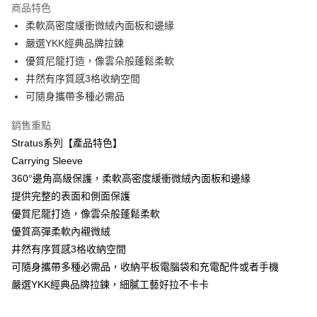
商品特色
3 期 0 利率 每期
NT$493
21家銀行
柔軟高密度緩衝微絨內面板和邊緣
6 期 0 利率 每期
NT$246
21家銀行
合作金庫商業銀行
第一商業銀行
嚴選YKK經典品牌拉鍊
華南商業銀行
彰化商業銀行
12 期 0 利率 每期
NT$123
21家銀行
優質尼龍打造，像雲朵般蓬鬆柔軟
合作金庫商業銀行
第一商業銀行
上海商業儲蓄銀行
台北富邦商業銀行
華南商業銀行
彰化商業銀行
井然有序質感3格收納空間
合作金庫商業銀行
第一商業銀行
數位禮券
國泰世華商業銀行
兆豐國際商業銀行
上海商業儲蓄銀行
台北富邦商業銀行
可隨身攜帶多種必需品
華南商業銀行
彰化商業銀行
臺灣中小企業銀行
台中商業銀行
國泰世華商業銀行
兆豐國際商業銀行
LINE Pay
上海商業儲蓄銀行
台北富邦商業銀行
匯豐（台灣）商業銀行
華泰商業銀行
臺灣中小企業銀行
台中商業銀行
銷售重點
國泰世華商業銀行
兆豐國際商業銀行
聯邦商業銀行
遠東國際商業銀行
匯豐（台灣）商業銀行
華泰商業銀行
Apple Pay
臺灣中小企業銀行
台中商業銀行
Stratus系列【產品特色】
元大商業銀行
永豐商業銀行
聯邦商業銀行
遠東國際商業銀行
匯豐（台灣）商業銀行
華泰商業銀行
Carrying Sleeve
玉山商業銀行
星展（台灣）商業銀行
街口支付
元大商業銀行
永豐商業銀行
聯邦商業銀行
遠東國際商業銀行
台新國際商業銀行
中國信託商業銀行
360°邊角高級保護，柔軟高密度緩衝微絨內面板和邊緣
玉山商業銀行
星展（台灣）商業銀行
元大商業銀行
永豐商業銀行
台灣樂天信用卡公司
悠遊付
提供完整的表面和側面保護
台新國際商業銀行
中國信託商業銀行
玉山商業銀行
星展（台灣）商業銀行
台灣樂天信用卡公司
優質尼龍打造，像雲朵般蓬鬆柔軟
台新國際商業銀行
中國信託商業銀行
Google Pay
優質高彈柔軟內襯微絨
台灣樂天信用卡公司
井然有序質感3格收納空間
運送方式
可隨身攜帶多種必需品，收納平板電腦袋和充電配件或者手機
廠商自送宅配免運
嚴選YKK經典品牌拉鍊，細膩工藝好拉不卡卡
免運費