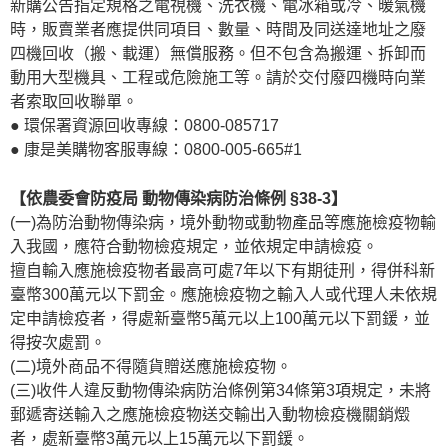
新購公告指定規格之電視機、洗衣機、電冰箱或冷、暖氣機
時，販賣業者應提供同項目、數量、時間及同送達地址之廢
四機回收（搬、載運）無償服務。但不包含為搬運、拆卸而
動用大型機具、工程或危險施工等。請於交付廢四機時向業
者索取回收聯單。
● 環保署資源回收專線：0800-085717
● 康是美購物客服專線：0800-005-665#1
【依農委會防疫局 動物傳染病防治條例 §38-3】
(一)為防治動物傳染病，境外動物或動物產品等應施檢疫物輸
入我國，應符合動物檢疫規定，並依規定申請檢疫。
擅自輸入應施檢疫物者最高可處7年以下有期徒刑，得併科新
臺幣300萬元以下罰金。應施檢疫物之輸入人或代理人未依規
定申請檢疫者，得處新臺幣5萬元以上100萬元以下罰鍰，並
得按次處罰。
(二)境外商品不得隨貨贈送應施檢疫物。
(三)收件人違反動物傳染病防治條例第34條第3項規定，未將
郵遞寄送輸入之應施檢疫物送交輸出入動物檢疫機關銷燬
者，處新臺幣3萬元以上15萬元以下罰鍰。