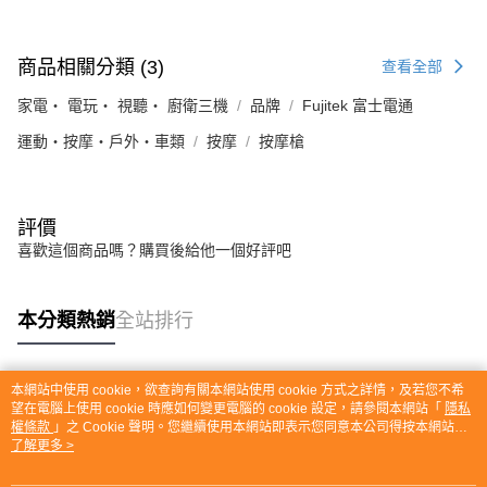
商品相關分類 (3)
查看全部
家電・ 電玩・ 視聽・ 廚衛三機
品牌
Fujitek 富士電通
運動・按摩・戶外・車類
按摩
按摩槍
評價
喜歡這個商品嗎？購買後給他一個好評吧
本分類熱銷
全站排行
本網站中使用 cookie，欲查詢有關本網站使用 cookie 方式之詳情，及若您不希
熱門標籤
望在電腦上使用 cookie 時應如何變更電腦的 cookie 設定，請參閱本網站「
隱私
權條款
」之 Cookie 聲明。您繼續使用本網站即表示您同意本公司得按本網站使
用條款之 Cookie 聲明使用 cookie。
了解更多 >