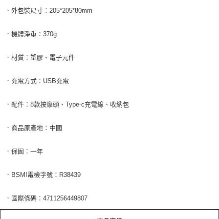
．外包裝尺寸：205*205*80mm
．機體淨重：370g
．材質：塑膠、電子元件
．充電方式：USB充電
．配件：8款按摩頭、Type-c充電線、收納包
．商品原產地：中國
．保固：一年
．BSMI電檢字號：R38439
．國際條碼：4711256449807