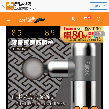
康是美網購
開啟APP
立刻使用官方APP
0
1
/
3