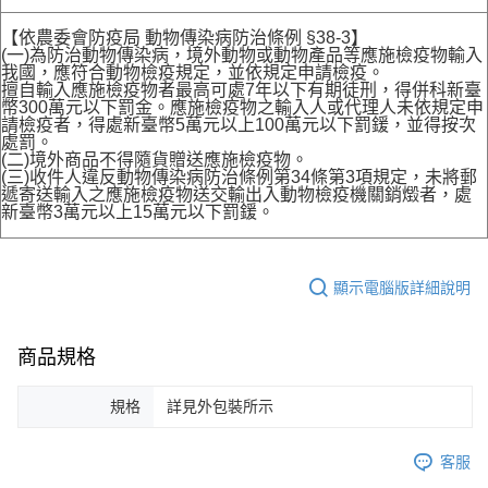
【依農委會防疫局 動物傳染病防治條例 §38-3】
(一)為防治動物傳染病，境外動物或動物產品等應施檢疫物輸入
我國，應符合動物檢疫規定，並依規定申請檢疫。
擅自輸入應施檢疫物者最高可處7年以下有期徒刑，得併科新臺
幣300萬元以下罰金。應施檢疫物之輸入人或代理人未依規定申
請檢疫者，得處新臺幣5萬元以上100萬元以下罰鍰，並得按次
處罰。
(二)境外商品不得隨貨贈送應施檢疫物。
(三)收件人違反動物傳染病防治條例第34條第3項規定，未將郵
遞寄送輸入之應施檢疫物送交輸出入動物檢疫機關銷燬者，處
新臺幣3萬元以上15萬元以下罰鍰。
顯示電腦版詳細說明
商品規格
規格
詳見外包裝所示
客服