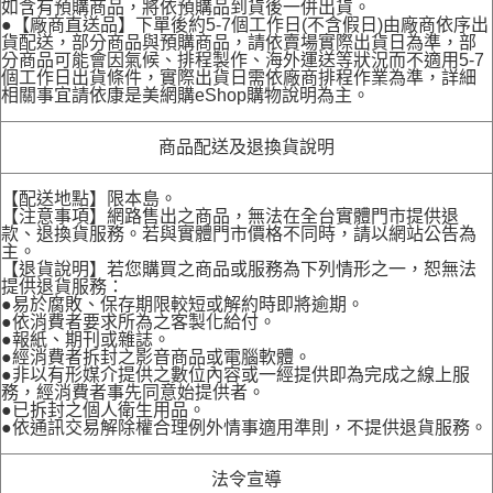
如含有預購商品，將依預購品到貨後一併出貨。
●【廠商直送品】下單後約5-7個工作日(不含假日)由廠商依序出
貨配送，部分商品與預購商品，請依賣場實際出貨日為準，部
分商品可能會因氣候、排程製作、海外運送等狀況而不適用5-7
個工作日出貨條件，實際出貨日需依廠商排程作業為準，詳細
相關事宜請依康是美網購eShop購物說明為主。
商品配送及退換貨說明
【配送地點】限本島。
【注意事項】網路售出之商品，無法在全台實體門市提供退
款、退換貨服務。若與實體門市價格不同時，請以網站公告為
主。
【退貨說明】若您購買之商品或服務為下列情形之一，恕無法
提供退貨服務：
●易於腐敗、保存期限較短或解約時即將逾期。
●依消費者要求所為之客製化給付。
●報紙、期刊或雜誌。
●經消費者拆封之影音商品或電腦軟體。
●非以有形媒介提供之數位內容或一經提供即為完成之線上服
務，經消費者事先同意始提供者。
●已拆封之個人衛生用品。
●依通訊交易解除權合理例外情事適用準則，不提供退貨服務。
法令宣導