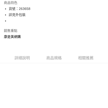
商品特色
LINE Pay
貨號：263658
詳見外包裝
Apple Pay
街口支付
銷售重點
悠遊付
康是美網購
Google Pay
運送方式
詳細說明
商品規格
相關推薦
宅配-下單後3-5個工作天配送(不含預購品)，箱購品分箱出貨
每筆NT$100，滿NT$799(含以上)免運費