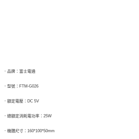
．品牌：富士電通
．型號：FTM-G026
．額定電壓：DC 5V
．總額定消耗電功率：25W
．機體尺寸：160*100*50mm