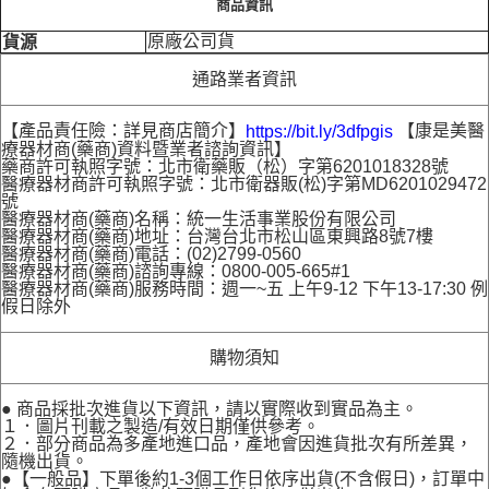
商品資訊
原廠公司貨
貨源
通路業者資訊
【產品責任險：詳見商店簡介】
【康是美醫
https://bit.ly/3dfpgis
療器材商(藥商)資料暨業者諮詢資訊】
藥商許可執照字號：北市衛藥販（松）字第6201018328號
醫療器材商許可執照字號：北市衛器販(松)字第MD6201029472
號
醫療器材商(藥商)名稱：統一生活事業股份有限公司
醫療器材商(藥商)地址：台灣台北市松山區東興路8號7樓
醫療器材商(藥商)電話：(02)2799-0560
醫療器材商(藥商)諮詢專線：0800-005-665#1
醫療器材商(藥商)服務時間：週一~五 上午9-12 下午13-17:30 例
假日除外
購物須知
● 商品採批次進貨以下資訊，請以實際收到實品為主。
１．圖片刊載之製造/有效日期僅供參考。
２．部分商品為多產地進口品，產地會因進貨批次有所差異，
隨機出貨。
●【一般品】下單後約1-3個工作日依序出貨(不含假日)，訂單中