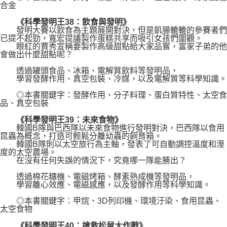
合金
《科學發明王38：飲食與發明》
發明大賽以飲食為主題展開對決，但是飢腸轆轆的參賽者們
已提不起勁，寬宏提議製作蛋糕共享而吸引女孩們圍觀。
眼紅的賈秀宣稱要製作高級甜點給大家品嘗，富家子弟的他
會做出什麼甜點呢？
透過罐頭食品、冰箱、電解質飲料等發明品，
學習發酵作用、真空包裝、冷媒，以及電解質等科學知識。
◎本書關鍵字：發酵作用、分子料理、蛋白質特性、太空食
品、真空包裝
《科學發明王39：未來食物》
韓國B隊與巴西隊以未來食物進行發明對決，巴西隊以食用
昆蟲為概念，打造可輕鬆分離幼蟲的飼育箱。
韓國B隊則以太空旅行為主軸，發表了可自動調控溫度和溼
度的太空農場。
在沒有任何失誤的情況下，究竟哪一隊能勝出？
透過棉花糖機、電磁烤箱、酵素熟成機等發明品，
學習離心效應、電磁感應，以及發酵作用等科學知識。
◎本書關鍵字：甲烷、3D列印機、環境汙染、食用昆蟲、
太空食物
《科學發明王40：搶救松鼠大作戰》