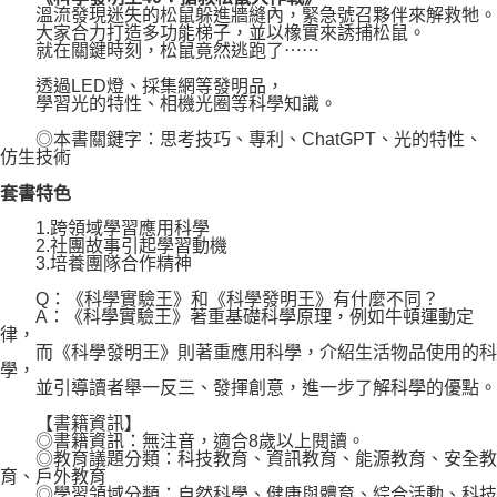
溫流發現迷失的松鼠躲進牆縫內，緊急號召夥伴來解救牠。
大家合力打造多功能梯子，並以橡實來誘捕松鼠。
就在關鍵時刻，松鼠竟然逃跑了⋯⋯
透過LED燈、採集網等發明品，
學習光的特性、相機光圈等科學知識。
◎本書關鍵字：思考技巧、專利、ChatGPT、光的特性、
仿生技術
套書特色
1.跨領域學習應用科學
2.社團故事引起學習動機
3.培養團隊合作精神
Q：《科學實驗王》和《科學發明王》有什麼不同？
A：《科學實驗王》著重基礎科學原理，例如牛頓運動定
律，
而《科學發明王》則著重應用科學，介紹生活物品使用的科
學，
並引導讀者舉一反三、發揮創意，進一步了解科學的優點。
【書籍資訊】
◎書籍資訊：無注音，適合8歲以上閱讀。
◎教育議題分類：科技教育、資訊教育、能源教育、安全教
育、戶外教育
◎學習領域分類：自然科學、健康與體育、綜合活動、科技