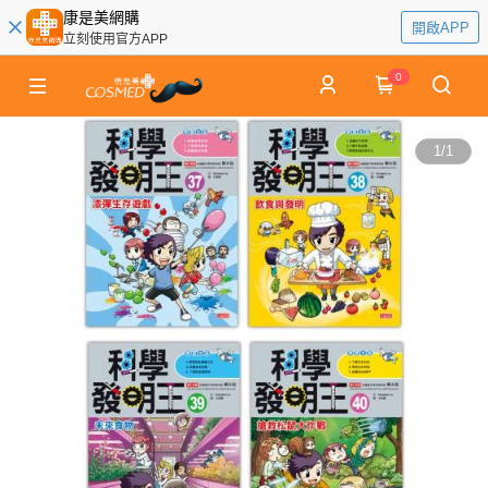
康是美網購
開啟APP
立刻使用官方APP
0
1
/
1