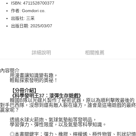
LINE Pay
ISBN: 4711528700377
作者: Gomdori co.
Apple Pay
出版社: 三采
街口支付
出版日期: 2025/03/07
悠遊付
Google Pay
詳細說明
相關推薦
運送方式
內容簡介
博客來商品配送方式
用漫畫讓知識變有趣，
每筆NT$80，滿NT$1,000(含以上)免運費
輕鬆探索發明的奧祕！
【分冊介紹】
《科學發明王37：漆彈生存遊戲》
韓國B隊以光碟片製作了祕密武器，原以為順利擊敗最後的
對手巴西隊，沒想到還有敵人躲在遠方，誰會是這場遊戲的最終
贏家呢？
透過水球火箭炮、氣球氣墊船等發明品，
學習彈力、彈性限度，以及氣墊等科學知識。
◎本書關鍵字：彈力、橡膠、檸檬烯、極性物質、形狀記憶