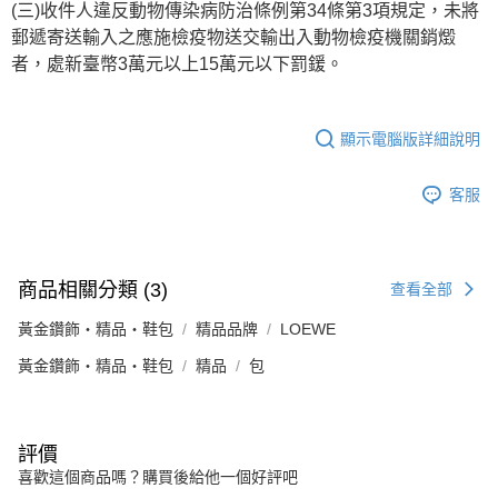
(三)收件人違反動物傳染病防治條例第34條第3項規定，未將
郵遞寄送輸入之應施檢疫物送交輸出入動物檢疫機關銷燬
者，處新臺幣3萬元以上15萬元以下罰鍰。
顯示電腦版詳細說明
客服
商品相關分類 (3)
查看全部
黃金鑽飾・精品・鞋包
精品品牌
LOEWE
黃金鑽飾・精品・鞋包
精品
包
評價
喜歡這個商品嗎？購買後給他一個好評吧