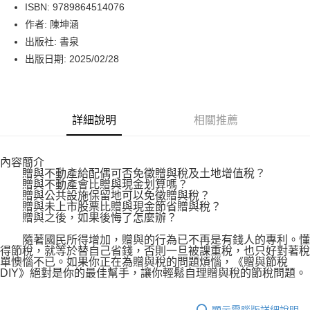
LINE Pay
ISBN: 9789864514076
作者: 陳坤涵
Apple Pay
出版社: 書泉
街口支付
出版日期: 2025/02/28
悠遊付
Google Pay
詳細說明
相關推薦
運送方式
內容簡介
博客來商品配送方式
贈與不動產給配偶可否免徵贈與稅及土地增值稅？
每筆NT$80，滿NT$1,000(含以上)免運費
贈與不動產會比贈與現金划算嗎？
贈與公共設施保留地可以免徵贈與稅？
贈與未上市股票比贈與現金節省贈與稅？
贈與之後，如果後悔了怎麼辦？
隨著國民所得增加，贈與的行為已不再是有錢人的專利。懂
得節稅，就等於替自己省錢，否則一旦被課重稅，也只好對著稅
單懊惱不已。如果你正在為贈與稅的問題煩惱，《贈與節稅
DIY》絕對是你的最佳幫手，讓你輕鬆自理贈與稅的節稅問題。
顯示電腦版詳細說明