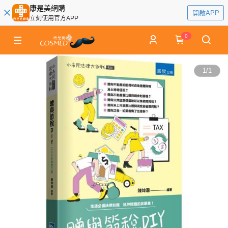
康是美網購
開啟APP
立刻使用官方APP
0
1
/
1