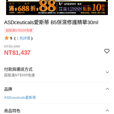
ASDceuticals愛斯蒂 B5保濕修護精華30ml
超取滿NT$399免運
5
(
1
則評價
)
NT$1,690
NT$1,437
付款與運送方式
超取滿NT$399免運
付款方式
品牌
icash Pay
ASDceuticals愛斯蒂
信用卡一次付款
商品特色
數位禮券