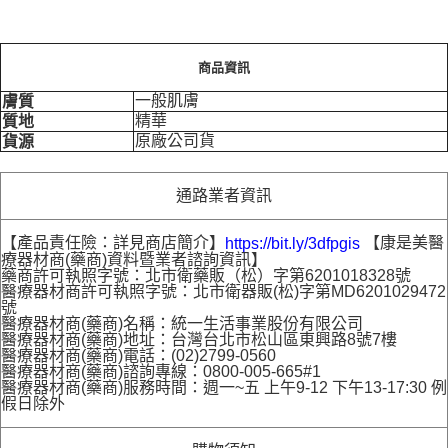
商品資訊
一般肌膚
膚質
精華
質地
原廠公司貨
貨源
通路業者資訊
【產品責任險：詳見商店簡介】
【康是美醫
https://bit.ly/3dfpgis
療器材商(藥商)資料暨業者諮詢資訊】
藥商許可執照字號：北市衛藥販（松）字第6201018328號
醫療器材商許可執照字號：北市衛器販(松)字第MD6201029472
號
醫療器材商(藥商)名稱：統一生活事業股份有限公司
醫療器材商(藥商)地址：台灣台北市松山區東興路8號7樓
醫療器材商(藥商)電話：(02)2799-0560
醫療器材商(藥商)諮詢專線：0800-005-665#1
醫療器材商(藥商)服務時間：週一~五 上午9-12 下午13-17:30 例
假日除外