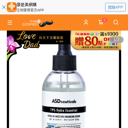
康是美網購
開啟APP
立刻使用官方APP
0
1
/
3