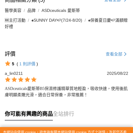
醫學美容
品牌
ASDceuticals 愛斯蒂
🆕主打活動
♠︎SUNNY DAY🍉(7/24-8/20)
♠︎保養夏日慶🍉滿額贈
好禮
評價
查看全部
5
(
1
則評價
)
a_lin0211
2025/08/22
ASDceuticals愛斯蒂B5保濕修護精華質地輕盈，吸收快速，使用後肌
膚明顯柔嫩光滑，適合日常保養，非常推薦！
你可能有興趣的商品
全站排行
本網站中使用 cookie，欲查詢有關本網站使用 cookie 方式之詳情，及若您不希