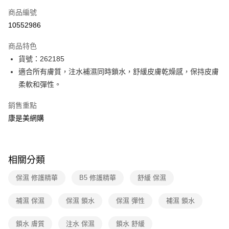
商品編號
超商取貨付款
10552986
LINE Pay
商品特色
Apple Pay
貨號：262185
街口支付
適合所有膚質，注水補濕同時鎖水，舒緩皮膚乾燥感，保持皮膚
柔軟和彈性。
悠遊付
銷售重點
Google Pay
康是美網購
運送方式
超商取貨付款(下單後3-5個工作天配送)
相關分類
每筆NT$70，滿NT$399(含以上)免運費
保濕 修護精華
B5 修護精華
舒緩 保濕
付款後7-11取貨(下單後3-5個工作天配送)
每筆NT$70，滿NT$399(含以上)免運費
補濕 保濕
保濕 鎖水
保濕 彈性
補濕 鎖水
宅配-下單後3-5個工作天配送(不含預購品)，箱購品分箱出貨
鎖水 膚質
注水 保濕
鎖水 舒緩
每筆NT$100，滿NT$799(含以上)免運費