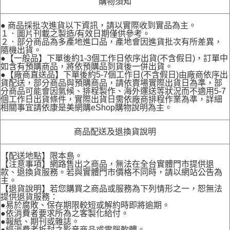
購物須知
● 商品採批次進貨以下資訊，請以實際收到實品為主。
１．圖片刊載之製造/有效日期僅供參考。
２．部分商品為多產地進口品，產地會因進貨批次有所差異，
隨機出貨。
●【一般品】下單後約1-3個工作日依序出貨(不含假日)，訂單中
如含有預購商品，將依預購品到貨後一併出貨。
●【廠商直送品】下單後約5-7個工作日(不含假日)由廠商依序出
貨配送，部分商品與預購商品，請依賣場實際出貨日為準，部
分商品可能會因氣候、排程製作、海外運送等狀況而不適用5-7
個工作日出貨條件，實際出貨日需依廠商排程作業為準，詳細
相關事宜請依康是美網購eShop購物說明為主。
商品配送及退換貨說明
【配送地點】限本島。
【注意事項】網路售出之商品，無法在全台實體門市提供退
款、退換貨服務。若與實體門市價格不同時，請以網站公告為
主。
【退貨說明】若您購買之商品或服務為下列情形之一，恕無法
提供退貨服務：
●易於腐敗、保存期限較短或解約時即將逾期。
●依消費者要求所為之客製化給付。
●報紙、期刊或雜誌。
●經消費者拆封之影音商品或電腦軟體。