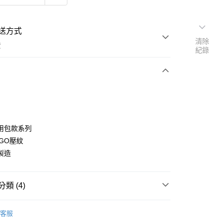
送方式
清除
費
紀錄
次付款
期付款
用包款系列
OGO壓紋
0 利率 每期
NT$16,250
21家銀行
製造
0 利率 每期
NT$8,125
21家銀行
庫商業銀行
第一商業銀行
業銀行
彰化商業銀行
 0 利率 每期
NT$4,062
21家銀行
庫商業銀行
第一商業銀行
業儲蓄銀行
台北富邦商業銀行
業銀行
彰化商業銀行
類 (4)
庫商業銀行
第一商業銀行
華商業銀行
兆豐國際商業銀行
業儲蓄銀行
台北富邦商業銀行
業銀行
彰化商業銀行
小企業銀行
台中商業銀行
華商業銀行
兆豐國際商業銀行
・精品・鞋包
精品品牌
GUCCI
業儲蓄銀行
台北富邦商業銀行
台灣）商業銀行
華泰商業銀行
客服
小企業銀行
台中商業銀行
華商業銀行
兆豐國際商業銀行
業銀行
遠東國際商業銀行
・精品・鞋包
精品
包