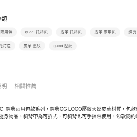
匯豐（
Apple Pay
臺灣中
元大商
聯邦商
🆕主打活
匯豐（
玉山商
街口支付
元大商
聯邦商
台新國
分類
🆕主打活
玉山商
元大商
台灣樂
悠遊付
台新國
玉山商
i 兩用包
gucci 托特包
皮革 托特包
皮革 兩用包
經典
台灣樂
台新國
Google Pa
台灣樂
 托特包
皮革 壓紋
gucci 壓紋
運送方式
廠商自送
免運費
說明
相關推薦
CCI 經典兩用包款系列，經典GG LOGO壓紋天然皮革材質，
隨身物品，斜背帶為可拆式，可斜背也可手提包使用，包款簡約