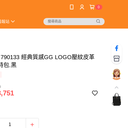
0
情報站
I 790133 經典質感GG LOGO壓紋皮革
特包.黑
0
,751