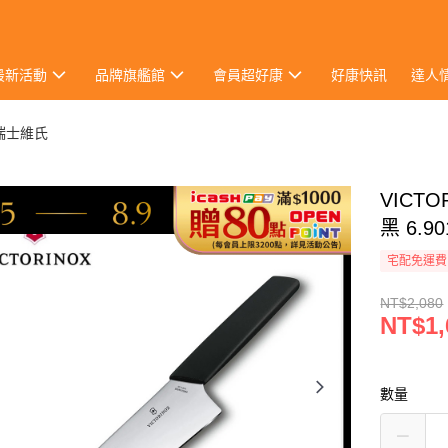
最新活動
品牌旗艦館
會員超好康
好康快訊
達人
 瑞士維氏
VICTO
黑 6.90
宅配免運費
NT$2,080
NT$1,
數量