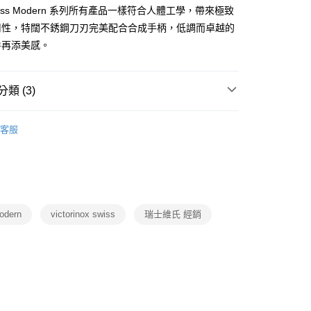
台灣）商業銀行
華泰商業銀行
小企業銀行
台中商業銀行
iss Modern 系列所有產品一樣符合人體工學，帶來極致
業銀行
永豐商業銀行
業銀行
遠東國際商業銀行
台灣）商業銀行
華泰商業銀行
業銀行
星展（台灣）商業銀行
用性，特闊不銹鋼刀刃完美配合合成手柄，低調而卓越的
業銀行
永豐商業銀行
業銀行
遠東國際商業銀行
際商業銀行
中國信託商業銀行
房再添美感。
業銀行
星展（台灣）商業銀行
業銀行
永豐商業銀行
天信用卡公司
際商業銀行
中國信託商業銀行
業銀行
星展（台灣）商業銀行
天信用卡公司
際商業銀行
中國信託商業銀行
y
類 (3)
天信用卡公司
摩・戶外・車類
品牌
VICTORINOX 瑞士維氏
客服
動
就是好好買
宅配免運
潔・餐廚
餐廚用品
刀具砧板
刀
modern
victorinox swiss
瑞士維氏 經銷