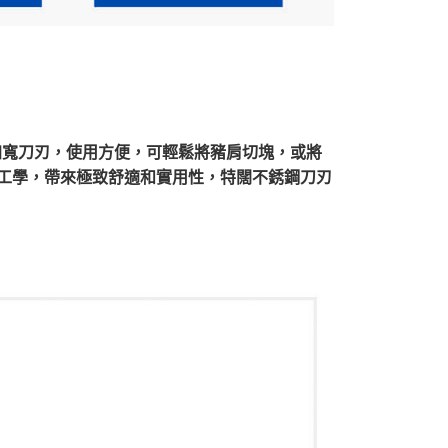
 厘米加寬刀刃，使用方便，可輕鬆將豬肩切塊，或將
合人體工學，帶來極致舒適和實用性，特闊不銹鋼刀刃