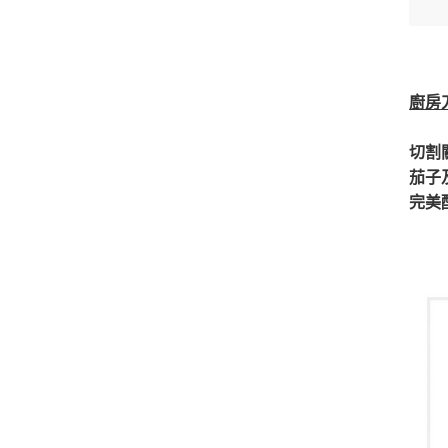
廚房
切割
茄子
完美