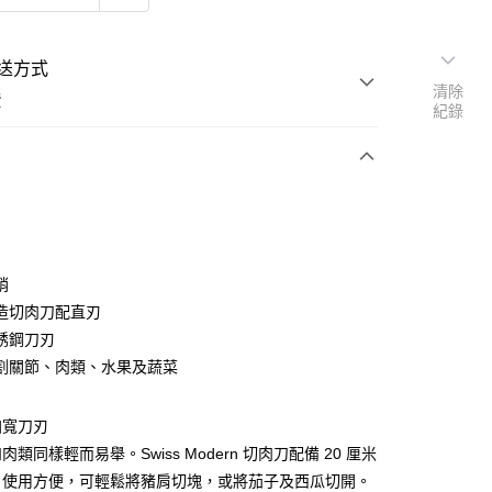
送方式
清除
費
紀錄
次付款
期付款
銷
造切肉刀配直刃
0 利率 每期
NT$554
21家銀行
銹鋼刀刃
0 利率 每期
NT$277
21家銀行
庫商業銀行
第一商業銀行
割關節、肉類、水果及蔬菜
業銀行
彰化商業銀行
 0 利率 每期
NT$138
21家銀行
庫商業銀行
第一商業銀行
業儲蓄銀行
台北富邦商業銀行
業銀行
彰化商業銀行
庫商業銀行
第一商業銀行
華商業銀行
兆豐國際商業銀行
加寬刀刃
業儲蓄銀行
台北富邦商業銀行
業銀行
彰化商業銀行
小企業銀行
台中商業銀行
華商業銀行
兆豐國際商業銀行
類同樣輕而易舉。Swiss Modern 切肉刀配備 20 厘米
業儲蓄銀行
台北富邦商業銀行
台灣）商業銀行
華泰商業銀行
小企業銀行
台中商業銀行
，使用方便，可輕鬆將豬肩切塊，或將茄子及西瓜切開。
華商業銀行
兆豐國際商業銀行
業銀行
遠東國際商業銀行