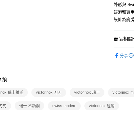
匯豐（
Apple Pay
臺灣中
外形與 Sw
元大商
聯邦商
匯豐（
玉山商
舒適和實
街口支付
元大商
聯邦商
台新國
設計為廚
玉山商
元大商
台灣樂
悠遊付
台新國
玉山商
台灣樂
台新國
Google Pa
商品相關分
台灣樂
運動・按
運送方式
分享
🆕主打活
廠商自送
紙品・清
免運費
分類
orinox 瑞士維氏
victorinox 刀刃
victorinox 瑞士
victorinox 
刀刃
瑞士 不銹鋼
swiss modern
victorinox 經銷