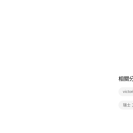
相關
vict
瑞士 