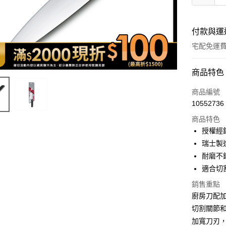
付款與運
宅配免運
付款方式
商品特色
icash Pay
商品編號
10552736
信用卡一
商品特色
信用卡分
授權經
瑞士製
3 期 
耐磨不
6 期 
合作金
適合切
華南商
12 期
合作金
上海商
銷售重點
華南商
合作金
數位禮券
國泰世
廚房刀配
上海商
華南商
臺灣中
國泰世
切割關節和肉
LINE Pay
上海商
匯豐（
臺灣中
加寬刀刃
國泰世
聯邦商