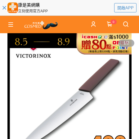
康是美網購
開啟APP
立刻使用官方APP
0
1
/
2