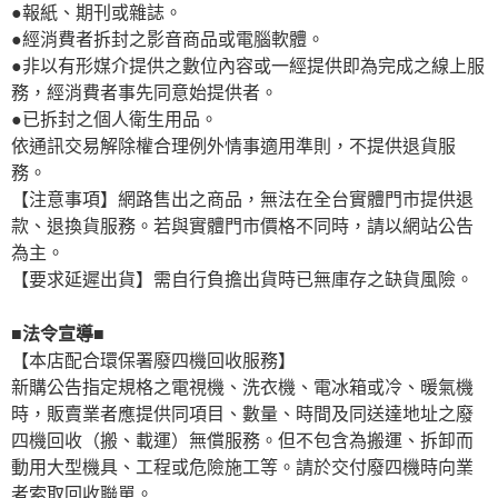
●報紙、期刊或雜誌。
●經消費者拆封之影音商品或電腦軟體。
●非以有形媒介提供之數位內容或一經提供即為完成之線上服
務，經消費者事先同意始提供者。
●已拆封之個人衛生用品。
依通訊交易解除權合理例外情事適用準則，不提供退貨服
務。
【注意事項】網路售出之商品，無法在全台實體門市提供退
款、退換貨服務。若與實體門市價格不同時，請以網站公告
為主。
【要求延遲出貨】需自行負擔出貨時已無庫存之缺貨風險。
■法令宣導■
【本店配合環保署廢四機回收服務】
新購公告指定規格之電視機、洗衣機、電冰箱或冷、暖氣機
時，販賣業者應提供同項目、數量、時間及同送達地址之廢
四機回收（搬、載運）無償服務。但不包含為搬運、拆卸而
動用大型機具、工程或危險施工等。請於交付廢四機時向業
者索取回收聯單。