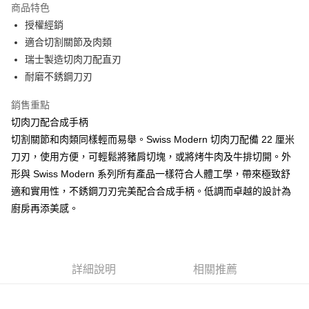
商品特色
3 期 0 利率 每期
NT$480
21家銀行
授權經銷
6 期 0 利率 每期
NT$240
21家銀行
合作金庫商業銀行
第一商業銀行
適合切割關節及肉類
華南商業銀行
彰化商業銀行
12 期 0 利率 每期
NT$120
21家銀行
瑞士製造切肉刀配直刃
合作金庫商業銀行
第一商業銀行
上海商業儲蓄銀行
台北富邦商業銀行
華南商業銀行
彰化商業銀行
耐磨不銹鋼刀刃
合作金庫商業銀行
第一商業銀行
數位禮券
國泰世華商業銀行
兆豐國際商業銀行
上海商業儲蓄銀行
台北富邦商業銀行
華南商業銀行
彰化商業銀行
臺灣中小企業銀行
台中商業銀行
國泰世華商業銀行
兆豐國際商業銀行
銷售重點
LINE Pay
上海商業儲蓄銀行
台北富邦商業銀行
匯豐（台灣）商業銀行
華泰商業銀行
臺灣中小企業銀行
台中商業銀行
切肉刀配合成手柄
國泰世華商業銀行
兆豐國際商業銀行
聯邦商業銀行
遠東國際商業銀行
匯豐（台灣）商業銀行
華泰商業銀行
Apple Pay
臺灣中小企業銀行
台中商業銀行
切割關節和肉類同樣輕而易舉。Swiss Modern 切肉刀配備 22 厘米
元大商業銀行
永豐商業銀行
聯邦商業銀行
遠東國際商業銀行
匯豐（台灣）商業銀行
華泰商業銀行
刀刃，使用方便，可輕鬆將豬肩切塊，或將烤牛肉及牛排切開。外
玉山商業銀行
星展（台灣）商業銀行
街口支付
元大商業銀行
永豐商業銀行
聯邦商業銀行
遠東國際商業銀行
台新國際商業銀行
中國信託商業銀行
形與 Swiss Modern 系列所有產品一樣符合人體工學，帶來極致舒
玉山商業銀行
星展（台灣）商業銀行
元大商業銀行
永豐商業銀行
台灣樂天信用卡公司
悠遊付
適和實用性，不銹鋼刀刃完美配合合成手柄。低調而卓越的設計為
台新國際商業銀行
中國信託商業銀行
玉山商業銀行
星展（台灣）商業銀行
台灣樂天信用卡公司
廚房再添美感。
台新國際商業銀行
中國信託商業銀行
Google Pay
台灣樂天信用卡公司
運送方式
廠商自送宅配免運
詳細說明
相關推薦
免運費