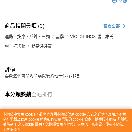
客服
商品相關分類 (3)
查看全部
運動・按摩・戶外・車類
品牌
VICTORINOX 瑞士維氏
🆕主打活動
就是好好買
評價
喜歡這個商品嗎？購買後給他一個好評吧
本分類熱銷
全站排行
本網站中使用 cookie，欲查詢有關本網站使用 cookie 方式之詳情，及若您不希
熱門標籤
望在電腦上使用 cookie 時應如何變更電腦的 cookie 設定，請參閱本網站「
隱私
權條款
」之 Cookie 聲明。您繼續使用本網站即表示您同意本公司得按本網站使
用條款之 Cookie 聲明使用 cookie。
了解更多 >