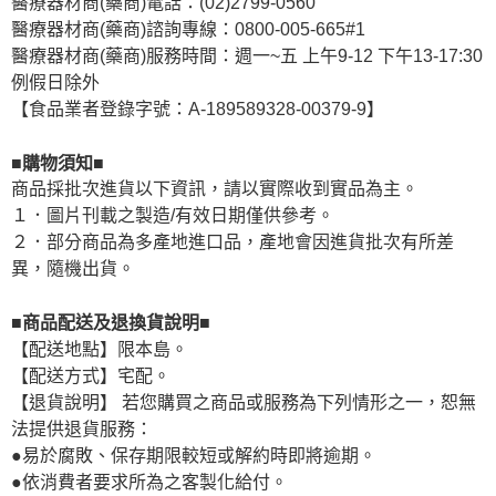
醫療器材商(藥商)電話：(02)2799-0560
醫療器材商(藥商)諮詢專線：0800-005-665#1
醫療器材商(藥商)服務時間：週一~五 上午9-12 下午13-17:30
例假日除外
【食品業者登錄字號：A-189589328-00379-9】
■購物須知■
商品採批次進貨以下資訊，請以實際收到實品為主。
１．圖片刊載之製造/有效日期僅供參考。
２．部分商品為多產地進口品，產地會因進貨批次有所差
異，隨機出貨。
■商品配送及退換貨說明■
【配送地點】限本島。
【配送方式】宅配。
【退貨說明】 若您購買之商品或服務為下列情形之一，恕無
法提供退貨服務：
●易於腐敗、保存期限較短或解約時即將逾期。
●依消費者要求所為之客製化給付。