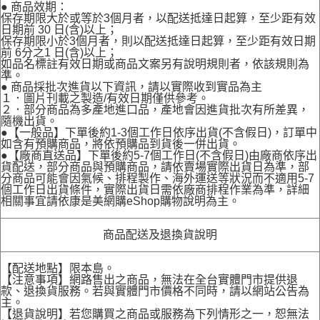
● 商品效期：
保存期限大於或等於3個月者，以配送抵達日起算，至少距有效
日期前 30 日(含)以上；
保存期限小於3個月者，則以配送抵達日起算，至少距有效日期
前 6分之1 日(含)以上；
如品名標註有效日期或商品文案另有說明規則者，依該規則為
準。
● 商品採批次進貨以下資訊，請以實際收到實品為主
１．圖片刊載之製造/有效日期僅供參考。
２．部分商品為多產地進口品，產地會因進貨批次有所差異，
隨機出貨。
●【一般品】下單後約1-3個工作日依序出貨(不含假日)，訂單中
如含有預購商品，將依預購品到貨後一併出貨。
●【廠商直送品】下單後約5-7個工作日(不含假日)由廠商依序出
貨配送，部分商品與預購商品，請依賣場實際出貨日為準，部
分商品可能會因氣候、排程製作、海外運送等狀況而不適用5-7
個工作日出貨條件，實際出貨日需依廠商排程作業為準，詳細
相關事宜請依康是美網購eShop購物說明為主。
商品配送及退換貨說明
【配送地點】限本島。
【注意事項】網路售出之商品，無法在全台實體門市提供退
款、退換貨服務。若與實體門市價格不同時，請以網站公告為
主。
【退貨說明】若您購買之商品或服務為下列情形之一，恕無法