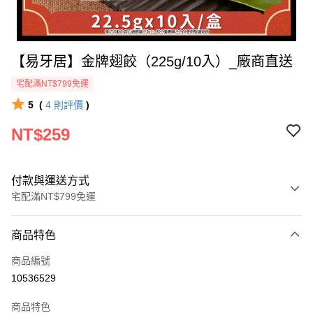
【易牙居】金牌翅餃（225g/10入）_廠商直送
宅配滿NT$799免運
5
(
4
則評價
)
NT$259
付款與運送方式
宅配滿NT$799免運
付款方式
商品特色
icash Pay
商品編號
信用卡一次付款
10536529
數位禮券
商品特色