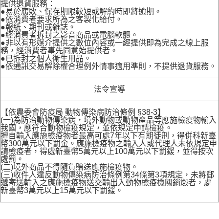
提供退貨服務：
●易於腐敗、保存期限較短或解約時即將逾期。
●依消費者要求所為之客製化給付。
●報紙、期刊或雜誌。
●經消費者拆封之影音商品或電腦軟體。
●非以有形媒介提供之數位內容或一經提供即為完成之線上服
務，經消費者事先同意始提供者。
●已拆封之個人衛生用品。
●依通訊交易解除權合理例外情事適用準則，不提供退貨服務。
法令宣導
【依農委會防疫局 動物傳染病防治條例 §38-3】
(一)為防治動物傳染病，境外動物或動物產品等應施檢疫物輸入
我國，應符合動物檢疫規定，並依規定申請檢疫。
擅自輸入應施檢疫物者最高可處7年以下有期徒刑，得併科新臺
幣300萬元以下罰金。應施檢疫物之輸入人或代理人未依規定申
請檢疫者，得處新臺幣5萬元以上100萬元以下罰鍰，並得按次
處罰。
(二)境外商品不得隨貨贈送應施檢疫物。
(三)收件人違反動物傳染病防治條例第34條第3項規定，未將郵
遞寄送輸入之應施檢疫物送交輸出入動物檢疫機關銷燬者，處
新臺幣3萬元以上15萬元以下罰鍰。