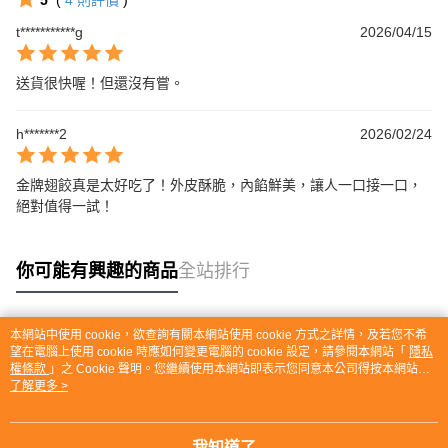
5
(
4
則評價
)
t***********g
2026/04/15
送貨很快喔！但還沒有嘗。
h*******2
2026/02/24
金牌翅餃真是太好吃了！外皮酥脆，內餡鮮美，讓人一口接一口，
絕對值得一試！
你可能有興趣的商品
全站排行
本網站中使用 cookie，欲查詢有關本網站使用 cookie 方式之詳情，及若您不希
熱門標籤
望在電腦上使用 cookie 時應如何變更電腦的 cookie 設定，請參閱本網站「
隱私
權條款
」之 Cookie 聲明。您繼續使用本網站即表示您同意本公司得按本網站使
用條款之 Cookie 聲明使用 cookie。
了解更多 >
我知道了