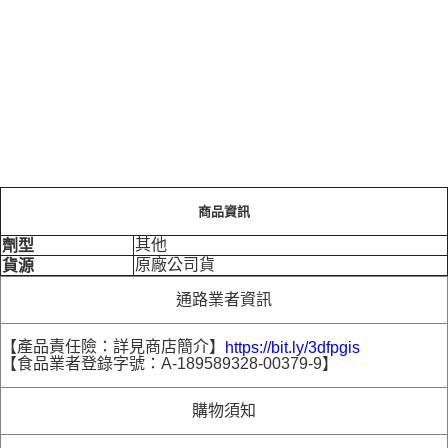
商品資訊
其他
劑型
原廠公司貨
貨源
通路業者資訊
【產品責任險：詳見商店簡介】
https://bit.ly/3dfpgis
【食品業者登錄字號：A-189589328-00379-9】
購物須知