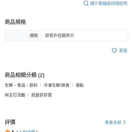
顯示電腦版詳細說明
商品規格
規格
詳見外包裝所示
客服
商品相關分類 (2)
生鮮・食品・飲料
冷凍生鮮/熟食
港點
🆕主打活動
就是好好買
評價
查看全部