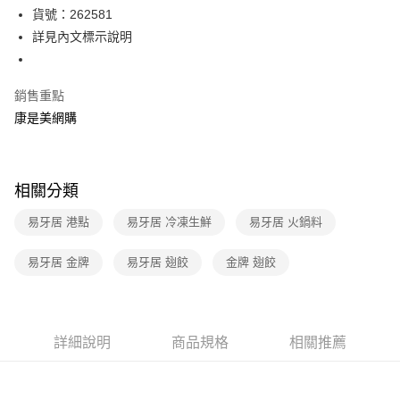
LINE Pay
貨號：262581
詳見內文標示說明
Apple Pay
街口支付
銷售重點
悠遊付
康是美網購
Google Pay
運送方式
相關分類
宅配-下單後3-5個工作天配送(不含預購品)，箱購品分箱出貨
易牙居 港點
易牙居 冷凍生鮮
易牙居 火鍋料
每筆NT$100，滿NT$799(含以上)免運費
易牙居 金牌
易牙居 翅餃
金牌 翅餃
詳細說明
商品規格
相關推薦