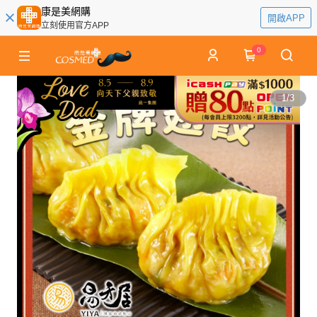
康是美網購
開啟APP
立刻使用官方APP
0
1
/
3