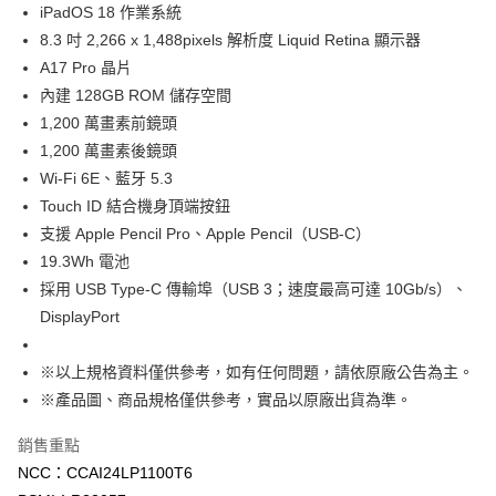
3 期 0 利率 每期
NT$5,263
21家銀行
iPadOS 18 作業系統
6 期 0 利率 每期
NT$2,631
21家銀行
合作金庫商業銀行
第一商業銀行
8.3 吋 2,266 x 1,488pixels 解析度 Liquid Retina 顯示器
華南商業銀行
彰化商業銀行
12 期 0 利率 每期
NT$1,315
21家銀行
A17 Pro 晶片
合作金庫商業銀行
第一商業銀行
上海商業儲蓄銀行
台北富邦商業銀行
華南商業銀行
彰化商業銀行
內建 128GB ROM 儲存空間
合作金庫商業銀行
第一商業銀行
數位禮券
國泰世華商業銀行
兆豐國際商業銀行
上海商業儲蓄銀行
台北富邦商業銀行
1,200 萬畫素前鏡頭
華南商業銀行
彰化商業銀行
臺灣中小企業銀行
台中商業銀行
國泰世華商業銀行
兆豐國際商業銀行
LINE Pay
上海商業儲蓄銀行
台北富邦商業銀行
1,200 萬畫素後鏡頭
匯豐（台灣）商業銀行
華泰商業銀行
臺灣中小企業銀行
台中商業銀行
國泰世華商業銀行
兆豐國際商業銀行
聯邦商業銀行
遠東國際商業銀行
Wi-Fi 6E、藍牙 5.3
匯豐（台灣）商業銀行
華泰商業銀行
Apple Pay
臺灣中小企業銀行
台中商業銀行
元大商業銀行
永豐商業銀行
Touch ID 結合機身頂端按鈕
聯邦商業銀行
遠東國際商業銀行
匯豐（台灣）商業銀行
華泰商業銀行
玉山商業銀行
星展（台灣）商業銀行
街口支付
元大商業銀行
永豐商業銀行
支援 Apple Pencil Pro、Apple Pencil（USB‑C）
聯邦商業銀行
遠東國際商業銀行
台新國際商業銀行
中國信託商業銀行
玉山商業銀行
星展（台灣）商業銀行
19.3Wh 電池
元大商業銀行
永豐商業銀行
台灣樂天信用卡公司
悠遊付
台新國際商業銀行
中國信託商業銀行
玉山商業銀行
星展（台灣）商業銀行
採用 USB Type-C 傳輸埠（USB 3；速度最高可達 10Gb/s）、
台灣樂天信用卡公司
台新國際商業銀行
中國信託商業銀行
Google Pay
DisplayPort
台灣樂天信用卡公司
運送方式
※以上規格資料僅供參考，如有任何問題，請依原廠公告為主。
※產品圖、商品規格僅供參考，實品以原廠出貨為準。
廠商自送宅配免運
免運費
銷售重點
NCC：CCAI24LP1100T6