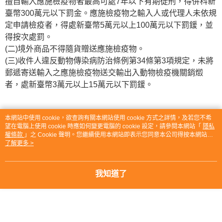
擅自輸入應施檢疫物者最高可處7年以下有期徒刑，得併科新
臺幣300萬元以下罰金。應施檢疫物之輸入人或代理人未依規
定申請檢疫者，得處新臺幣5萬元以上100萬元以下罰鍰，並
得按次處罰。
(二)境外商品不得隨貨贈送應施檢疫物。
(三)收件人違反動物傳染病防治條例第34條第3項規定，未將
郵遞寄送輸入之應施檢疫物送交輸出入動物檢疫機關銷燬
者，處新臺幣3萬元以上15萬元以下罰鍰。
顯示電腦版詳細說明
本網站中使用 cookie，欲查詢有關本網站使用 cookie 方式之詳情，及若您不希
望在電腦上使用 cookie 時應如何變更電腦的 cookie 設定，請參閱本網站「
隱私
權條款
」之 Cookie 聲明。您繼續使用本網站即表示您同意本公司得按本網站使
客服
用條款之 Cookie 聲明使用 cookie。
了解更多 >
我知道了
商品相關分類 (4)
查看全部
3C・通訊・數位・周邊
Apple
iPad
└mini
🆕主打活動
就是好好買