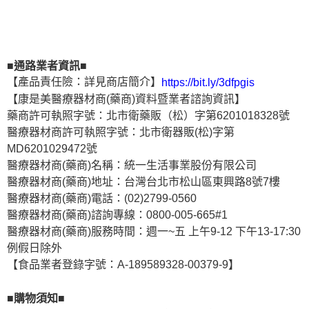
■通路業者資訊■
【產品責任險：詳見商店簡介】
https://bit.ly/3dfpgis
【康是美醫療器材商(藥商)資料暨業者諮詢資訊】
藥商許可執照字號：北市衛藥販（松）字第6201018328號
醫療器材商許可執照字號：北市衛器販(松)字第
MD6201029472號
醫療器材商(藥商)名稱：統一生活事業股份有限公司
醫療器材商(藥商)地址：台灣台北市松山區東興路8號7樓
醫療器材商(藥商)電話：(02)2799-0560
醫療器材商(藥商)諮詢專線：0800-005-665#1
醫療器材商(藥商)服務時間：週一~五 上午9-12 下午13-17:30
例假日除外
【食品業者登錄字號：A-189589328-00379-9】
■購物須知■