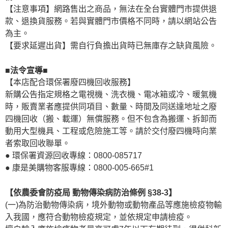
【注意事項】網路售出之商品，無法在全台實體門市提供退
款、退換貨服務。若與實體門市價格不同時，請以網站公告
為主。
【要求延遲出貨】需自行負擔出貨時已無庫存之缺貨風險。
■法令宣導■
【本店配合環保署廢四機回收服務】
新購公告指定規格之電視機、洗衣機、電冰箱或冷、暖氣機
時，販賣業者應提供同項目、數量、時間及同送達地址之廢
四機回收（搬、載運）無償服務。但不包含為搬運、拆卸而
動用大型機具、工程或危險施工等。請於交付廢四機時向業
者索取回收聯單。
● 環保署資源回收專線：0800-085717
● 康是美購物客服專線：0800-005-665#1
【依農委會防疫局 動物傳染病防治條例 §38-3】
(一)為防治動物傳染病，境外動物或動物產品等應施檢疫物輸
入我國，應符合動物檢疫規定，並依規定申請檢疫。