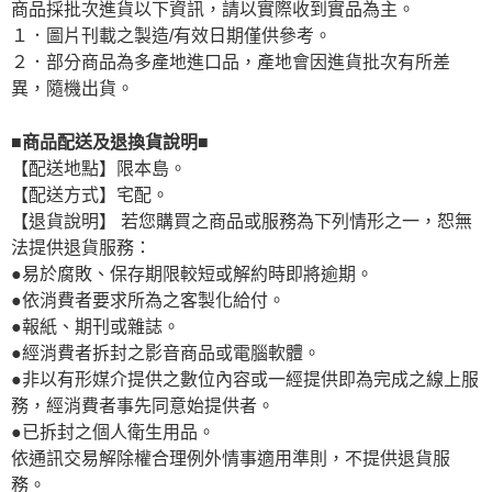
商品採批次進貨以下資訊，請以實際收到實品為主。
１．圖片刊載之製造/有效日期僅供參考。
２．部分商品為多產地進口品，產地會因進貨批次有所差
異，隨機出貨。
■商品配送及退換貨說明■
【配送地點】限本島。
【配送方式】宅配。
【退貨說明】 若您購買之商品或服務為下列情形之一，恕無
法提供退貨服務：
●易於腐敗、保存期限較短或解約時即將逾期。
●依消費者要求所為之客製化給付。
●報紙、期刊或雜誌。
●經消費者拆封之影音商品或電腦軟體。
●非以有形媒介提供之數位內容或一經提供即為完成之線上服
務，經消費者事先同意始提供者。
●已拆封之個人衛生用品。
依通訊交易解除權合理例外情事適用準則，不提供退貨服
務。