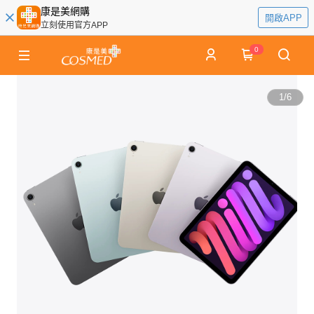
康是美網購
開啟APP
立刻使用官方APP
0
1
/
6