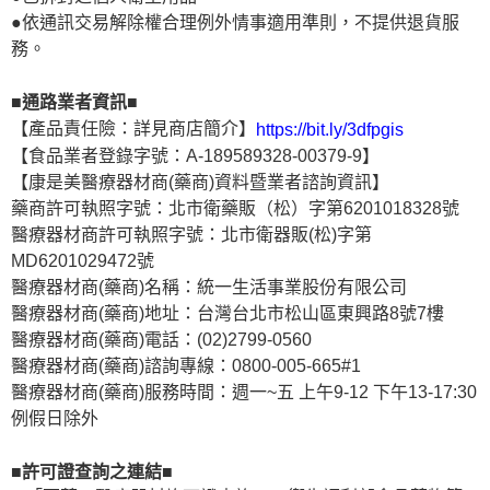
●依通訊交易解除權合理例外情事適用準則，不提供退貨服
務。
■通路業者資訊■
【產品責任險：詳見商店簡介】
https://bit.ly/3dfpgis
【食品業者登錄字號：A-189589328-00379-9】
【康是美醫療器材商(藥商)資料暨業者諮詢資訊】
藥商許可執照字號：北市衛藥販（松）字第6201018328號
醫療器材商許可執照字號：北市衛器販(松)字第
MD6201029472號
醫療器材商(藥商)名稱：統一生活事業股份有限公司
醫療器材商(藥商)地址：台灣台北市松山區東興路8號7樓
醫療器材商(藥商)電話：(02)2799-0560
醫療器材商(藥商)諮詢專線：0800-005-665#1
醫療器材商(藥商)服務時間：週一~五 上午9-12 下午13-17:30
例假日除外
■許可證查詢之連結■