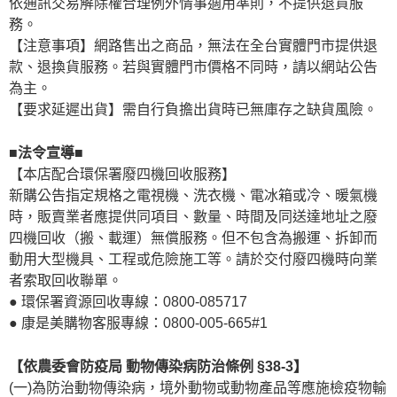
依通訊交易解除權合理例外情事適用準則，不提供退貨服
務。
【注意事項】網路售出之商品，無法在全台實體門市提供退
款、退換貨服務。若與實體門市價格不同時，請以網站公告
為主。
【要求延遲出貨】需自行負擔出貨時已無庫存之缺貨風險。
■法令宣導■
【本店配合環保署廢四機回收服務】
新購公告指定規格之電視機、洗衣機、電冰箱或冷、暖氣機
時，販賣業者應提供同項目、數量、時間及同送達地址之廢
四機回收（搬、載運）無償服務。但不包含為搬運、拆卸而
動用大型機具、工程或危險施工等。請於交付廢四機時向業
者索取回收聯單。
● 環保署資源回收專線：0800-085717
● 康是美購物客服專線：0800-005-665#1
【依農委會防疫局 動物傳染病防治條例 §38-3】
(一)為防治動物傳染病，境外動物或動物產品等應施檢疫物輸