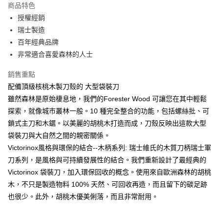
商品特色
3 期 0 利率 每期
NT$690
21家銀行
授權經銷
6 期 0 利率 每期
NT$345
21家銀行
合作金庫商業銀行
第一商業銀行
瑞士製造
華南商業銀行
彰化商業銀行
12 期 0 利率 每期
NT$172
21家銀行
百年經典品牌
合作金庫商業銀行
第一商業銀行
上海商業儲蓄銀行
台北富邦商業銀行
華南商業銀行
彰化商業銀行
非常適合喜愛森林的人士
合作金庫商業銀行
第一商業銀行
數位禮券
國泰世華商業銀行
兆豐國際商業銀行
上海商業儲蓄銀行
台北富邦商業銀行
華南商業銀行
彰化商業銀行
臺灣中小企業銀行
台中商業銀行
國泰世華商業銀行
兆豐國際商業銀行
銷售重點
LINE Pay
上海商業儲蓄銀行
台北富邦商業銀行
匯豐（台灣）商業銀行
華泰商業銀行
臺灣中小企業銀行
台中商業銀行
配備頂級核桃木製刀殼的 大型袋裝刀
國泰世華商業銀行
兆豐國際商業銀行
聯邦商業銀行
遠東國際商業銀行
匯豐（台灣）商業銀行
華泰商業銀行
Apple Pay
臺灣中小企業銀行
台中商業銀行
雖然森林是原始棲息地，我們的Forester Wood 可讓您在其中輕鬆
元大商業銀行
永豐商業銀行
聯邦商業銀行
遠東國際商業銀行
匯豐（台灣）商業銀行
華泰商業銀行
探索，就像城市叢林一般。10 種完全整合的功能，包括螺絲批、可
玉山商業銀行
星展（台灣）商業銀行
街口支付
元大商業銀行
永豐商業銀行
聯邦商業銀行
遠東國際商業銀行
台新國際商業銀行
中國信託商業銀行
鎖式主刀和木鋸。以美麗的胡桃木打造而成，刀殼反映出這款大型
玉山商業銀行
星展（台灣）商業銀行
元大商業銀行
永豐商業銀行
台灣樂天信用卡公司
悠遊付
袋裝刀與大自然之間的親密關係。
台新國際商業銀行
中國信託商業銀行
玉山商業銀行
星展（台灣）商業銀行
台灣樂天信用卡公司
Victorinox風格與環保的結合--木柄系列: 瑞士維氏的木質刀柄瑞士軍
台新國際商業銀行
中國信託商業銀行
Google Pay
刀系列，是風格與可持續發展性的結合。我們重新設計了最經典的
台灣樂天信用卡公司
Victorinox 袋裝刀，加入環保回收的概念。使用來自歐洲森林的胡桃
運送方式
木，不只是製造物料 100% 天然、可回收再造，而且留下的碳足跡
廠商自送宅配免運
也很少。此外，胡桃木優美俐落，而且非常耐用。
免運費