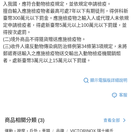
入我國，應符合動物檢疫規定，並依規定申請檢疫。
擅自輸入應施檢疫物者最高可處7年以下有期徒刑，得併科新
臺幣300萬元以下罰金。應施檢疫物之輸入人或代理人未依規
定申請檢疫者，得處新臺幣5萬元以上100萬元以下罰鍰，並
得按次處罰。
(二)境外商品不得隨貨贈送應施檢疫物。
(三)收件人違反動物傳染病防治條例第34條第3項規定，未將
郵遞寄送輸入之應施檢疫物送交輸出入動物檢疫機關銷燬
者，處新臺幣3萬元以上15萬元以下罰鍰。
顯示電腦版詳細說明
客服
商品相關分類 (3)
查看全部
運動・按摩・戶外・車類
品牌
VICTORINOX 瑞士維氏