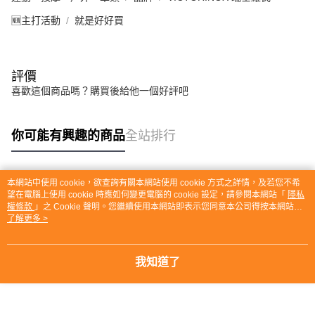
🆕主打活動
就是好好買
評價
喜歡這個商品嗎？購買後給他一個好評吧
你可能有興趣的商品
全站排行
本網站中使用 cookie，欲查詢有關本網站使用 cookie 方式之詳情，及若您不希
熱門標籤
望在電腦上使用 cookie 時應如何變更電腦的 cookie 設定，請參閱本網站「
隱私
權條款
」之 Cookie 聲明。您繼續使用本網站即表示您同意本公司得按本網站使
用條款之 Cookie 聲明使用 cookie。
了解更多 >
我知道了