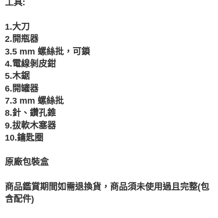
工具:
1.大刀
2.開瓶器
3.5 mm 螺絲批，可鎖
4.電線剝皮鉗
5.木鋸
6.開罐器
7.3 mm 螺絲批
8.針、鑽孔錐
9.拔軟木塞器
10.鑰匙圈
原廠包裝盒
商品鑑賞期間如需退換貨，商品須未使用過且完整(包
含配件)