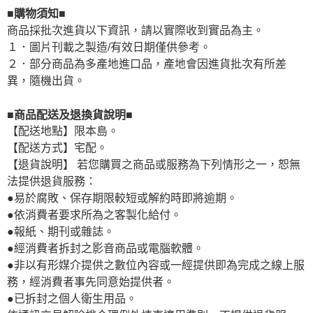
■購物須知■
商品採批次進貨以下資訊，請以實際收到實品為主。
１．圖片刊載之製造/有效日期僅供參考。
２．部分商品為多產地進口品，產地會因進貨批次有所差
異，隨機出貨。
■商品配送及退換貨說明■
【配送地點】限本島。
【配送方式】宅配。
【退貨說明】 若您購買之商品或服務為下列情形之一，恕無
法提供退貨服務：
●易於腐敗、保存期限較短或解約時即將逾期。
●依消費者要求所為之客製化給付。
●報紙、期刊或雜誌。
●經消費者拆封之影音商品或電腦軟體。
●非以有形媒介提供之數位內容或一經提供即為完成之線上服
務，經消費者事先同意始提供者。
●已拆封之個人衛生用品。