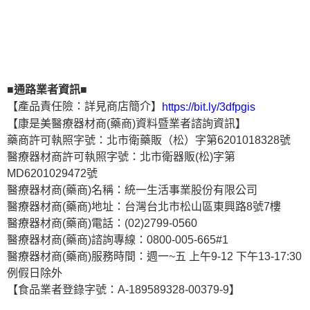
■通路業者資訊■
【產品責任險：詳見商店簡介】
https://bit.ly/3dfpgis
【康是美醫療器材商(藥商)資料暨業者諮詢資訊】
藥商許可執照字號：北市衛藥販（松）字第6201018328號
醫療器材商許可執照字號：北市衛器販(松)字第
MD6201029472號
醫療器材商(藥商)名稱：統一生活事業股份有限公司
醫療器材商(藥商)地址：台灣台北市松山區東興路8號7樓
醫療器材商(藥商)電話：(02)2799-0560
醫療器材商(藥商)諮詢專線：0800-005-665#1
醫療器材商(藥商)服務時間：週一~五 上午9-12 下午13-17:30
例假日除外
【食品業者登錄字號：A-189589328-00379-9】