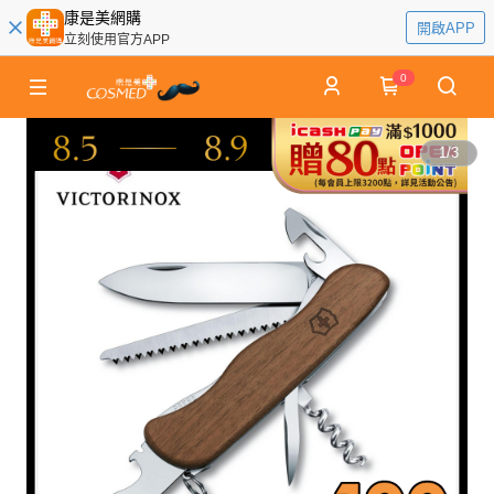
康是美網購
開啟APP
立刻使用官方APP
0
1
/
3