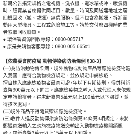
新購公告指定規格之電視機、洗衣機、電冰箱或冷、暖氣機
時，販賣業者應提供同項目、數量、時間及同送達地址之廢
四機回收（搬、載運）無償服務。但不包含為搬運、拆卸而
動用大型機具、工程或危險施工等。請於交付廢四機時向業
者索取回收聯單。
● 環保署資源回收專線：0800-085717
● 康是美購物客服專線：0800-005-665#1
【依農委會防疫局 動物傳染病防治條例 §38-3】
(一)為防治動物傳染病，境外動物或動物產品等應施檢疫物輸
入我國，應符合動物檢疫規定，並依規定申請檢疫。
擅自輸入應施檢疫物者最高可處7年以下有期徒刑，得併科新
臺幣300萬元以下罰金。應施檢疫物之輸入人或代理人未依規
定申請檢疫者，得處新臺幣5萬元以上100萬元以下罰鍰，並
得按次處罰。
(二)境外商品不得隨貨贈送應施檢疫物。
(三)收件人違反動物傳染病防治條例第34條第3項規定，未將
郵遞寄送輸入之應施檢疫物送交輸出入動物檢疫機關銷燬
者，處新臺幣3萬元以上15萬元以下罰鍰。