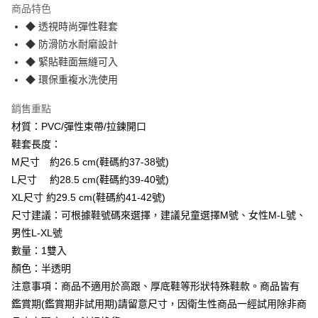
商品特色
3 期 0 利率 每期
NT$116
21家銀行
◆ 透視時尚彈性鞋套
6 期 0 利率 每期
NT$58
21家銀行
合作金庫商業銀行
第一商業銀行
◆ 防滑防水耐磨設計
華南商業銀行
彰化商業銀行
12 期 0 利率 每期
NT$29
21家銀行
◆ 緊貼鞋面無縫可入
合作金庫商業銀行
第一商業銀行
上海商業儲蓄銀行
台北富邦商業銀行
華南商業銀行
彰化商業銀行
◆ 環保重複水洗使用
合作金庫商業銀行
第一商業銀行
數位禮券
國泰世華商業銀行
兆豐國際商業銀行
上海商業儲蓄銀行
台北富邦商業銀行
華南商業銀行
彰化商業銀行
臺灣中小企業銀行
台中商業銀行
國泰世華商業銀行
兆豐國際商業銀行
銷售重點
LINE Pay
上海商業儲蓄銀行
台北富邦商業銀行
匯豐（台灣）商業銀行
華泰商業銀行
臺灣中小企業銀行
台中商業銀行
材質：PVC/彈性束帶/拉鍊開口
國泰世華商業銀行
兆豐國際商業銀行
聯邦商業銀行
遠東國際商業銀行
匯豐（台灣）商業銀行
華泰商業銀行
Apple Pay
臺灣中小企業銀行
台中商業銀行
鞋套長度：
元大商業銀行
永豐商業銀行
聯邦商業銀行
遠東國際商業銀行
匯豐（台灣）商業銀行
華泰商業銀行
M尺寸 約26.5 cm(鞋碼約37-38號)
玉山商業銀行
星展（台灣）商業銀行
街口支付
元大商業銀行
永豐商業銀行
聯邦商業銀行
遠東國際商業銀行
台新國際商業銀行
中國信託商業銀行
L尺寸 約28.5 cm(鞋碼約39-40號)
玉山商業銀行
星展（台灣）商業銀行
元大商業銀行
永豐商業銀行
台灣樂天信用卡公司
悠遊付
XL尺寸 約29.5 cm(鞋碼約41-42號)
台新國際商業銀行
中國信託商業銀行
玉山商業銀行
星展（台灣）商業銀行
台灣樂天信用卡公司
尺寸建議：可根據鞋號碼來選擇，建議兒童選擇M號、女性M-L號、
台新國際商業銀行
中國信託商業銀行
Google Pay
男性L-XL號
台灣樂天信用卡公司
數量：1雙入
運送方式
顏色：半透明
廠商自送宅配免運
注意事項：商品不適用於高跟、厚底鞋等形狀特殊鞋款。商品皆有
免運費
鑑賞期(鑑賞期非試用期)請留意尺寸，因衛生性商品一經試用除非商