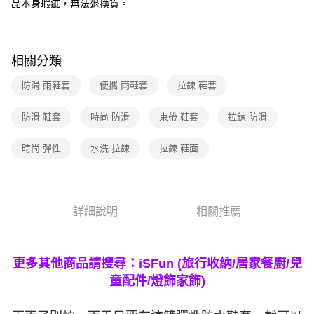
品本身瑕疵，無法退換貨。
相關分類
防滑 雨鞋套
便攜 雨鞋套
拉鍊 鞋套
防滑 鞋套
時尚 防滑
束帶 鞋套
拉鍊 防滑
時尚 彈性
水洗 拉鍊
拉鍊 鞋面
詳細說明
相關推薦
更多其他商品請搜尋：iSFun (旅行收納/居家餐廚/兒
童配件/燈飾家飾)