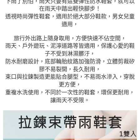
下雨了別怕，雨天只要有這雙彈性防水鞋套，就可以
在雨天中踏出輕快腳步！
透視時尚彈性鞋套，適用於絕大部分鞋款，男女兒童
適用，
旅行外出路上隨身取用，方便快速不佔空間，
雨天、戶外遊玩、泥濘道路等皆適用，保護心愛的鞋
子不受到淋濕髒汙，
防水耐磨設計，底部輪胎紋路加強防滑，立體剪裁矽
膠不易裂開，長久耐用，
束口與拉鍊製造更能貼合腿型，不易雨水滲入，穿脫
更方便，
重複水洗使用，不同於一次性的鞋套，環保更耐用，
讓雨天不受限。