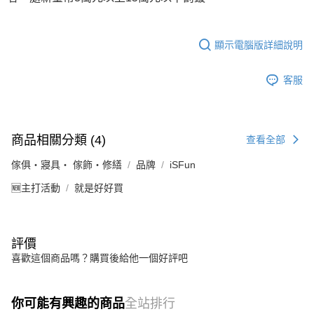
顯示電腦版詳細說明
客服
商品相關分類 (4)
查看全部
傢俱・寢具・ 傢飾・修繕
品牌
iSFun
🆕主打活動
就是好好買
評價
喜歡這個商品嗎？購買後給他一個好評吧
你可能有興趣的商品
全站排行