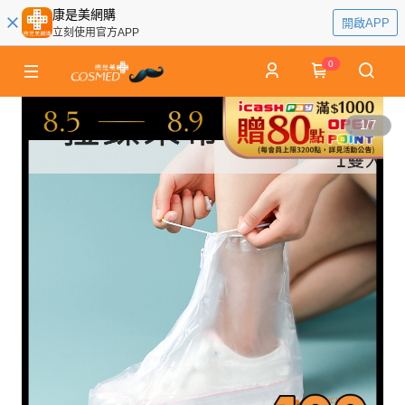
康是美網購
開啟APP
立刻使用官方APP
0
1
/
7