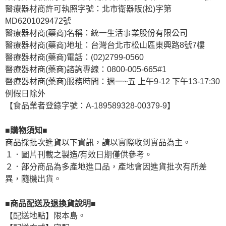
醫療器材商許可執照字號：北市衛器販(松)字第
MD6201029472號
醫療器材商(藥商)名稱：統一生活事業股份有限公司
醫療器材商(藥商)地址：台灣台北市松山區東興路8號7樓
醫療器材商(藥商)電話：(02)2799-0560
醫療器材商(藥商)諮詢專線：0800-005-665#1
醫療器材商(藥商)服務時間：週一~五 上午9-12 下午13-17:30
例假日除外
【食品業者登錄字號：A-189589328-00379-9】
■購物須知■
商品採批次進貨以下資訊，請以實際收到實品為主。
１．圖片刊載之製造/有效日期僅供參考。
２．部分商品為多產地進口品，產地會因進貨批次有所差
異，隨機出貨。
■商品配送及退換貨說明■
【配送地點】限本島。