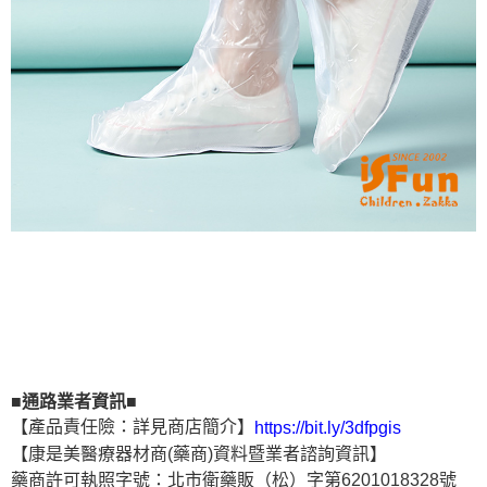
■通路業者資訊■
【產品責任險：詳見商店簡介】
https://bit.ly/3dfpgis
【康是美醫療器材商(藥商)資料暨業者諮詢資訊】
藥商許可執照字號：北市衛藥販（松）字第6201018328號