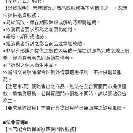
【配送方式】宅配。
【退貨說明】 若您購買之商品或服務為下列情形之一，恕無
法提供退貨服務：
●易於腐敗、保存期限較短或解約時即將逾期。
●依消費者要求所為之客製化給付。
●報紙、期刊或雜誌。
●經消費者拆封之影音商品或電腦軟體。
●非以有形媒介提供之數位內容或一經提供即為完成之線上服
務，經消費者事先同意始提供者。
●已拆封之個人衛生用品。
依通訊交易解除權合理例外情事適用準則，不提供退貨服
務。
【注意事項】網路售出之商品，無法在全台實體門市提供退
款、退換貨服務。若與實體門市價格不同時，請以網站公告
為主。
【要求延遲出貨】需自行負擔出貨時已無庫存之缺貨風險。
■法令宣導■
【本店配合環保署廢四機回收服務】