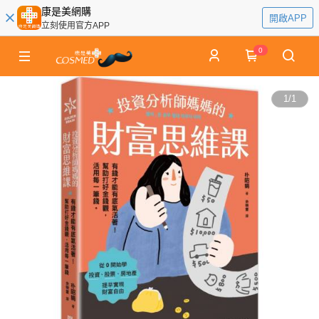
康是美網購
開啟APP
立刻使用官方APP
0
1
/
1