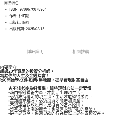
商品特色
LINE Pay
ISBN: 9789570875904
作者: 朴昭娟
Apple Pay
出版社: 聯經
街口支付
出版日期: 2025/02/13
悠遊付
Google Pay
詳細說明
相關推薦
運送方式
內容簡介
博客來商品配送方式
超過20年資歷的投資分析師，
每筆NT$80，滿NT$1,000(含以上)免運費
寫給你的人生及金錢建言！
從0開始學投資•股票•房地產，提早實現財富自由
★不想老後為錢煩惱，這些理財心法一定要懂
•藉由賺錢獲得力量，才能活出理想生活。
•必須維持穩定的現金流，生活才能過得滋潤。
•當錢越來越薄，必須投資才能增加資產。
•不把錢全數放股市，是投資的基本原則。
•沒有永遠上漲的產業，也沒有永遠下跌的產業。
•房子是資產，償還貸款的行為實際上是在累積資產。