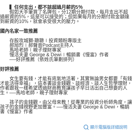
▍任何支出，都不該超過月薪的5％
假如大手筆買了名牌包，分12期分期付款，每月支出不超
過薪資的5%，這是可以接受的；但如果每月的分期付款金額達
到薪資的10%，就會承受很大的壓力。
國內名家一致推薦
存股攻城獅-聰聰∣投資類粉專版主
郝旭烈∣郝聲音Podcast主持人
馬哈老師∣親子理財專家
慢活夫妻 George & Dewi∣暢銷書《慢富》作者
──好評推薦（依姓氏筆劃排列）
好評推薦
女生要有錢，才能有底氣地活著，其實無論男女都要「有錢
才能活得幸福」，這本書談金錢觀、談經濟、談人生哲學理財，
作者跟我一樣希望透過財商教育讓孩子早日活出自己想要的人
生。──馬哈老師，親子理財專家
孩子的金錢觀，由父母來教！從專業的投資分析師角度，讓
孩子的金錢視野更加豐富。──慢活夫妻 George & Dewi，暢銷
書《慢富》作者
顯示電腦版詳細說明