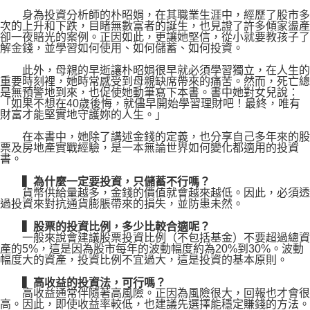
身為投資分析師的朴昭娟，在其職業生涯中，經歷了股市多
次的上升和下跌，目睹無數富者的誕生，也見證了許多傾家盪產
卻一夜賠光的案例。正因如此，更讓她堅信，從小就要教孩子了
解金錢，並學習如何使用、如何儲蓄、如何投資。
此外，母親的早逝讓朴昭娟很早就必須學習獨立，在人生的
重要時刻裡，她時常感受到母親缺席帶來的痛苦。然而，死亡總
是無預警地到來，也促使她動筆寫下本書。書中她對女兒說：
「如果不想在40歲後悔，就儘早開始學習理財吧！最終，唯有
財富才能堅實地守護妳的人生。」
在本書中，她除了講述金錢的定義，也分享自己多年來的股
票及房地產實戰經驗，是一本無論世界如何變化都適用的投資
書。
▍為什麼一定要投資，只儲蓄不行嗎？
貨幣供給量越多，金錢的價值就會越來越低。因此，必須透
過投資來對抗通貨膨脹帶來的損失，並防患未然。
▍股票的投資比例，多少比較合適呢？
一般來說會建議股票投資比例（不包括基金）不要超過總資
產的5%，這是因為股市每年的波動幅度約為20%到30%。波動
幅度大的資產，投資比例不宜過大，這是投資的基本原則。
▍高收益的投資法，可行嗎？
高收益通常伴隨著高風險。正因為風險很大，回報也才會很
高。因此，即使收益率較低，也建議先選擇能穩定賺錢的方法。