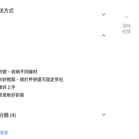
送方式
費
清除
紀錄
次付款
期付款
矽膠，收納不同線材
別好輕鬆，繞於杯把還可固定茶包
0 利率 每期
NT$66
21家銀行
單好上手
0 利率 每期
NT$33
21家銀行
庫商業銀行
第一商業銀行
質柔軟好拆裝
業銀行
彰化商業銀行
 0 利率 每期
NT$16
21家銀行
庫商業銀行
第一商業銀行
業儲蓄銀行
台北富邦商業銀行
業銀行
彰化商業銀行
庫商業銀行
第一商業銀行
華商業銀行
兆豐國際商業銀行
業儲蓄銀行
台北富邦商業銀行
業銀行
彰化商業銀行
類 (4)
小企業銀行
台中商業銀行
華商業銀行
兆豐國際商業銀行
業儲蓄銀行
台北富邦商業銀行
台灣）商業銀行
華泰商業銀行
小企業銀行
台中商業銀行
・數位・周邊
品牌
Bone 蹦克
華商業銀行
兆豐國際商業銀行
業銀行
遠東國際商業銀行
台灣）商業銀行
華泰商業銀行
客服
小企業銀行
台中商業銀行
業銀行
永豐商業銀行
動
嚴選好物📣週週上新貨
✔️授權
Disney 迪士尼
業銀行
遠東國際商業銀行