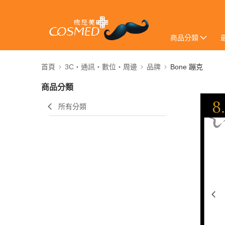
商品分類
首頁
3C・通訊・數位・周邊
品牌
Bone 蹦克
商品分類
所有分類