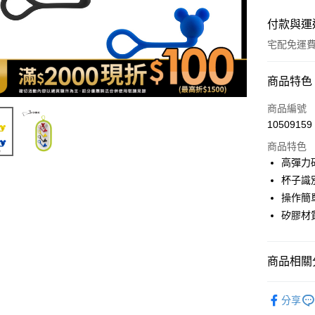
付款與運
宅配免運
付款方式
商品特色
icash Pay
商品編號
10509159
信用卡一
商品特色
信用卡分
高彈力
杯子識
3 期 
操作簡
6 期 
合作金
矽膠材
華南商
12 期
合作金
上海商
華南商
合作金
數位禮券
國泰世
上海商
華南商
商品相關分
臺灣中
國泰世
LINE Pay
上海商
匯豐（
臺灣中
3C・通訊
國泰世
聯邦商
匯豐（
Apple Pay
分享
臺灣中
元大商
🆕主打活
聯邦商