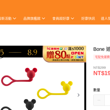
最新活動
品牌旗艦館
會員超好康
好康快訊
達人
Bone
宅配免運費
NT$299
NT$1
數量