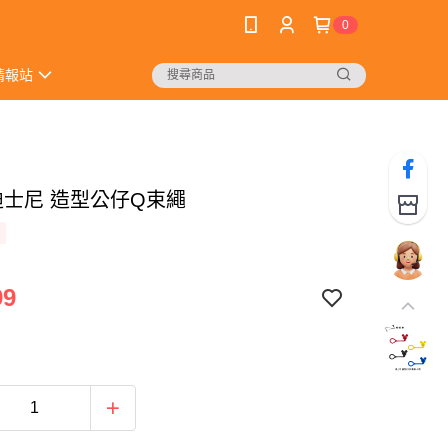
0
情報站
 迪士尼 造型公仔Q束繩
99