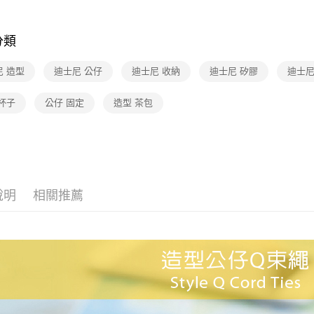
匯豐（
玉山商
街口支付
元大商
聯邦商
🆕主打活
台新國
玉山商
元大商
台灣樂
悠遊付
分類
台新國
3C・通訊
玉山商
台灣樂
台新國
Google Pa
尼 造型
迪士尼 公仔
迪士尼 收納
迪士尼 矽膠
迪士尼
台灣樂
杯子
公仔 固定
造型 茶包
運送方式
廠商自送
免運費
說明
相關推薦