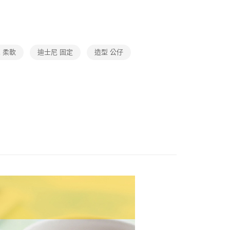
台灣）商業銀行
華泰商業銀行
業銀行
星展（台灣）商業銀行
業銀行
永豐商業銀行
業銀行
遠東國際商業銀行
動
就是好好買
際商業銀行
中國信託商業銀行
業銀行
星展（台灣）商業銀行
業銀行
永豐商業銀行
天信用卡公司
際商業銀行
中國信託商業銀行
・數位・周邊
授權
Disney 迪士尼
業銀行
星展（台灣）商業銀行
天信用卡公司
際商業銀行
中國信託商業銀行
y
 柔軟
迪士尼 固定
造型 公仔
天信用卡公司
宅配免運