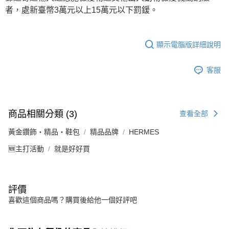
者，處新臺幣3萬元以上15萬元以下罰鍰。
顯示電腦版詳細說明
客服
商品相關分類 (3)
查看全部
黃金鑽飾・精品・鞋包
精品品牌
HERMES
🆕主打活動
就是好好買
評價
喜歡這個商品嗎？購買後給他一個好評吧