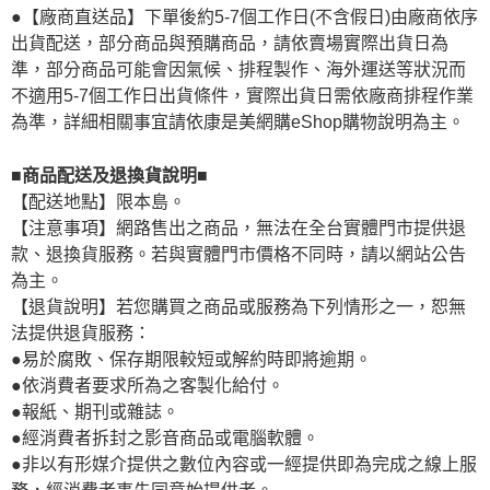
●【廠商直送品】下單後約5-7個工作日(不含假日)由廠商依序
出貨配送，部分商品與預購商品，請依賣場實際出貨日為
準，部分商品可能會因氣候、排程製作、海外運送等狀況而
不適用5-7個工作日出貨條件，實際出貨日需依廠商排程作業
為準，詳細相關事宜請依康是美網購eShop購物說明為主。
■商品配送及退換貨說明■
【配送地點】限本島。
【注意事項】網路售出之商品，無法在全台實體門市提供退
款、退換貨服務。若與實體門市價格不同時，請以網站公告
為主。
【退貨說明】若您購買之商品或服務為下列情形之一，恕無
法提供退貨服務：
●易於腐敗、保存期限較短或解約時即將逾期。
●依消費者要求所為之客製化給付。
●報紙、期刊或雜誌。
●經消費者拆封之影音商品或電腦軟體。
●非以有形媒介提供之數位內容或一經提供即為完成之線上服