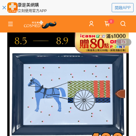
康是美網購
開啟APP
立刻使用官方APP
0
1
/
3