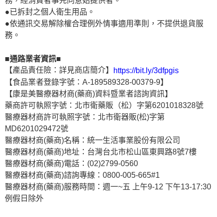
務，經消費者事先同意始提供者。
●已拆封之個人衛生用品。
●依通訊交易解除權合理例外情事適用準則，不提供退貨服
務。
■通路業者資訊■
【產品責任險：詳見商店簡介】
https://bit.ly/3dfpgis
【食品業者登錄字號：A-189589328-00379-9】
【康是美醫療器材商(藥商)資料暨業者諮詢資訊】
藥商許可執照字號：北市衛藥販（松）字第6201018328號
醫療器材商許可執照字號：北市衛器販(松)字第
MD6201029472號
醫療器材商(藥商)名稱：統一生活事業股份有限公司
醫療器材商(藥商)地址：台灣台北市松山區東興路8號7樓
醫療器材商(藥商)電話：(02)2799-0560
醫療器材商(藥商)諮詢專線：0800-005-665#1
醫療器材商(藥商)服務時間：週一~五 上午9-12 下午13-17:30
例假日除外