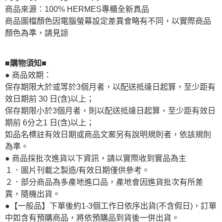
商品來源：100% HERMES專櫃全新真品
商品圖檔顏色因電腦螢幕設定差異會略有不同，以實際商品
顏色為準，請見諒
■購物須知■
● 商品效期：
保存期限大於或等於3個月者，以配送抵達日起算，至少距有
效日期前 30 日(含)以上；
保存期限小於3個月者，則以配送抵達日起算，至少距有效日
期前 6分之1 日(含)以上；
如品名標註有效日期或商品文案另有說明規則者，依該規則
為準。
● 商品採批次進貨以下資訊，請以實際收到實品為主
１．圖片刊載之製造/有效日期僅供參考。
２．部分商品為多產地進口品，產地會因進貨批次有所差
異，隨機出貨。
●【一般品】下單後約1-3個工作日依序出貨(不含假日)，訂單
中如含有預購商品，將依預購品到貨後一併出貨。