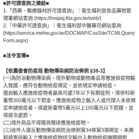
■許可證查詢之連結■
1.「西藥、醫療器材許可證查詢」：衛生福利部食品藥物管
理署網站查詢 (https://lmspiq.fda.gov.tw/web/)
2.「中藥許可證查詢」：衛生福利部中醫藥司網站查詢
(https://service.mohw.gov.tw/DOCMAP/CusSite/TCMLQuery
Form.aspx)
■法令宣導■
【依農委會防疫局 動物傳染病防治條例 §38-3】
(一)為防治動物傳染病，境外動物或動物產品等應施檢疫物輸
入我國，應符合動物檢疫規定，並依規定申請檢疫。
擅自輸入應施檢疫物者最高可處7年以下有期徒刑，得併科新
臺幣300萬元以下罰金。應施檢疫物之輸入人或代理人未依規
定申請檢疫者，得處新臺幣5萬元以上100萬元以下罰鍰，並
得按次處罰。
(二)境外商品不得隨貨贈送應施檢疫物。
(三)收件人違反動物傳染病防治條例第34條第3項規定，未將
郵遞寄送輸入之應施檢疫物送交輸出入動物檢疫機關銷燬