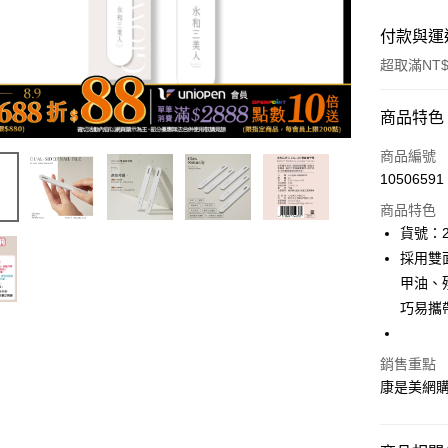
付款與運
超取滿NT$
付款方式
商品特色
icash Pay
商品編號
10506591
信用卡一
商品特色
數位禮券
貨號：2
採用雙
超商取貨
甲油、
LINE Pay
巧易攜
Apple Pay
銷售重點
街口支付
康是美網
悠遊付