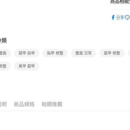
Google Pa
商品相關分
彩妝
品
分享
運送方式
彩妝
美
超商取貨付
🆕主打活
每筆NT$7
分類
付款後7-1
雙面
磨甲 指甲
指甲 修整
雙面 日常
磨甲 修整
每筆NT$7
修整
美甲 磨甲
宅配-下單
每筆NT$1
說明
商品規格
相關推薦