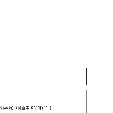
商(藥商)資料暨業者諮詢資訊】