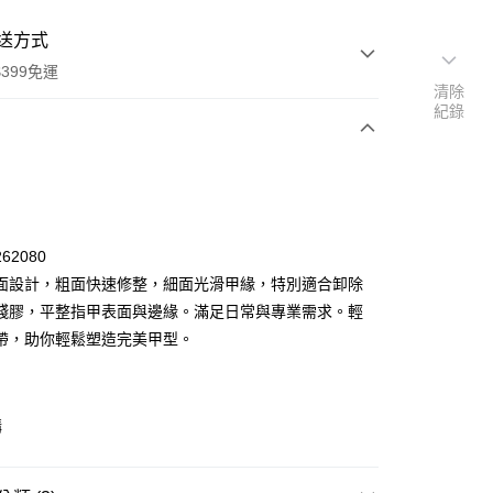
送方式
399免運
清除
紀錄
次付款
62080
面設計，粗面快速修整，細面光滑甲緣，特別適合卸除
付款
殘膠，平整指甲表面與邊緣。滿足日常與專業需求。輕
帶，助你輕鬆塑造完美甲型。
購