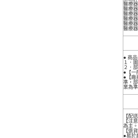
醫療器
醫療器
醫療器
醫療器材
醫療器材
醫療器
● 商
１．圖
２．
●【一
●【廠
準，部
業為準
【配
【注
為主
【退
●易於