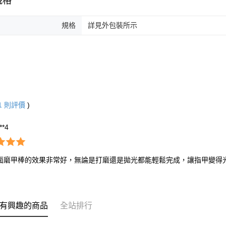
規格
規格
詳見外包裝所示
1
則評價
)
***4
面磨甲棒的效果非常好，無論是打磨還是拋光都能輕鬆完成，讓指甲變得
有興趣的商品
全站排行