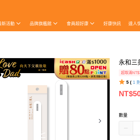
最新活動
品牌旗艦館
會員超好康
好康快訊
達人
永和三美
超取滿NT$
5 (
1
NT$5
數量