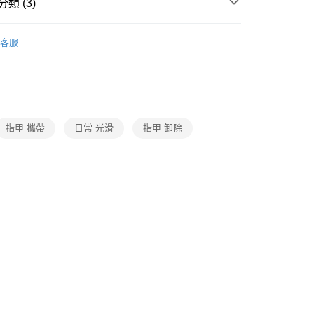
y
類 (3)
牌
永和三美人
客服
甲
美甲工具
款(下單後3-5個工作天配送)
動
熱銷爆品狂降5折up📉超值必買🔥
生活百貨
0，滿NT$399(含以上)免運費
1取貨(下單後3-5個工作天配送)
指甲 攜帶
日常 光滑
指甲 卸除
0，滿NT$399(含以上)免運費
後3-5個工作天配送(不含預購品)，箱購品分箱出貨
00，滿NT$799(含以上)免運費