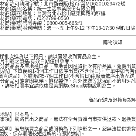
材商許可執照字號：北市衛器販(松)字第MD6201029472號
材商(藥商)名稱：統一生活事業股份有限公司
材商(藥商)地址：台灣台北市松山區東興路8號7樓
商(藥商)電話：(02)2799-0560
商(藥商)諮詢專線：0800-005-665#1
材商(藥商)服務時間：週一~五 上午9-12 下午13-17:30 例假日
購物須知
品採批次進貨以下資訊，請以實際收到實品為主。
片刊載之製造/有效日期僅供參考。
部分商品為多產地進口品，產地會因進貨批次有所差異，隨機出
般品】下單後約1-3個工作日依序出貨(不含假日)，訂單中如含
商直送品】下單後約5-7個工作日(不含假日)由廠商依序出貨
分商品可能會因氣候、排程製作、海外運送等狀況而不適用5-
，詳細相關事宜請依康是美網購eShop購物說明為主。
商品配送及退換貨說
送地點】限本島。
意事項】網路售出之商品，無法在全台實體門市提供退款、退換
。
貨說明】若您購買之商品或服務為下列情形之一，恕無法提供退
腐敗、保存期限較短或解約時即將逾期。