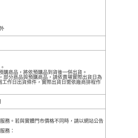
除外
貨。
有預購商品，將依預購品到貨後一併出貨。
配送，部分商品與預購商品，請依賣場實際出貨日為
7個工作日出貨條件，實際出貨日需依廠商排程作
明
貨服務。若與實體門市價格不同時，請以網站公告
貨服務：