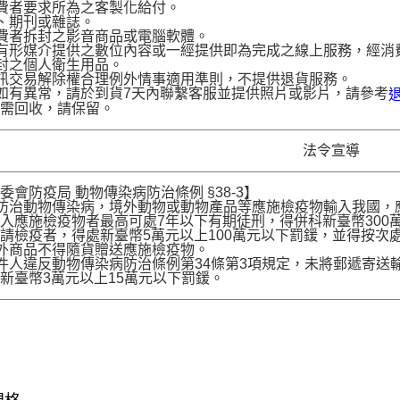
費者要求所為之客製化給付。
、期刊或雜誌。
費者拆封之影音商品或電腦軟體。
有形媒介提供之數位內容或一經提供即為完成之線上服務，經消
封之個人衛生用品。
訊交易解除權合理例外情事適用準則，不提供退貨服務。
如有異常，請於到貨7天內聯繫客服並提供照片或影片，請參考
品需回收，請保留。
法令宣導
委會防疫局 動物傳染病防治條例 §38-3】
為防治動物傳染病，境外動物或動物產品等應施檢疫物輸入我國
入應施檢疫物者最高可處7年以下有期徒刑，得併科新臺幣300
請檢疫者，得處新臺幣5萬元以上100萬元以下罰鍰，並得按次
境外商品不得隨貨贈送應施檢疫物。
收件人違反動物傳染病防治條例第34條第3項規定，未將郵遞寄
新臺幣3萬元以上15萬元以下罰鍰。