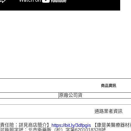
商品資訊
原廠公司貨
通路業者資訊
品責任險：詳見商店簡介】
【康是美醫療器材
https://bit.ly/3dfpgis
可執照字號：北市衛藥販（松）字第6201018328號