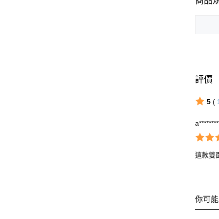
商品
評價
5
(
a*******
這款雙
你可能