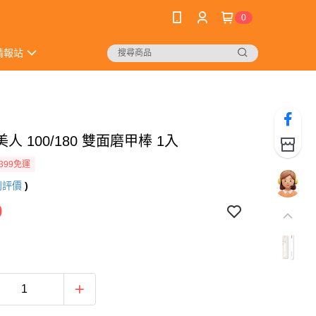
0
情報站
人 100/180 雙面磨甲棒 1入
399免運
則評價
)
0