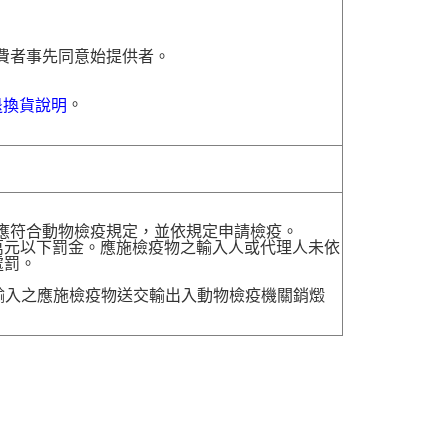
費者事先同意始提供者。
。
退換貨說明
，應符合動物檢疫規定，並依規定申請檢疫。
萬元以下罰金。應施檢疫物之輸入人或代理人未依
處罰。
送輸入之應施檢疫物送交輸出入動物檢疫機關銷燬