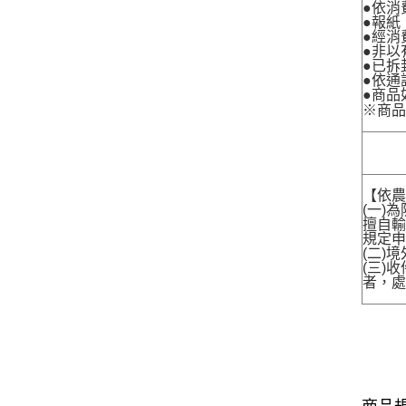
●依消
●報紙
●經消
●非以
●已拆
●依通
●商品
※商
【依農
(一)
擅自輸
規定申
(二)
(三)
者，處