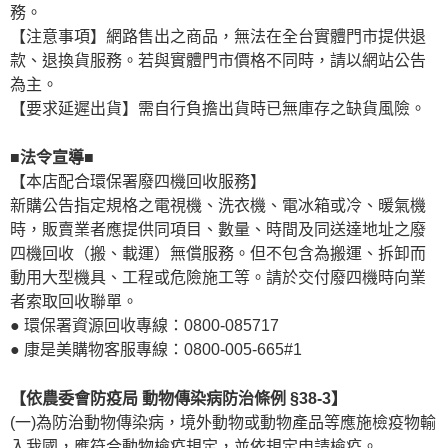
務。
【注意事項】網路售出之商品，無法在全台實體門市提供退
款、退換貨服務。若與實體門市價格不同時，請以網站公告
為主。
【要求延遲出貨】需自行負擔出貨時已無庫存之缺貨風險。
■法令宣導■
【本店配合環保署廢四機回收服務】
新購公告指定規格之電視機、洗衣機、電冰箱或冷、暖氣機
時，販賣業者應提供同項目、數量、時間及同送達地址之廢
四機回收（搬、載運）無償服務。但不包含為搬運、拆卸而
動用大型機具、工程或危險施工等。請於交付廢四機時向業
者索取回收聯單。
● 環保署資源回收專線：0800-085717
● 康是美購物客服專線：0800-005-665#1
【依農委會防疫局 動物傳染病防治條例 §38-3】
(一)為防治動物傳染病，境外動物或動物產品等應施檢疫物輸
入我國，應符合動物檢疫規定，並依規定申請檢疫。