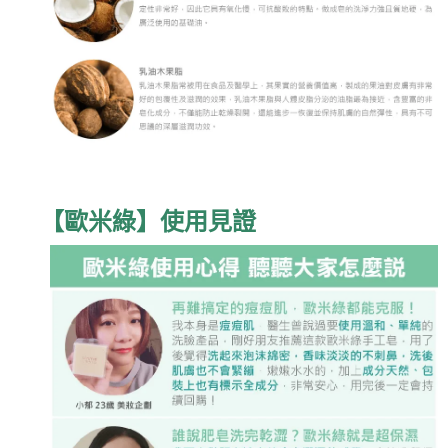
【歐米綠】使用見證