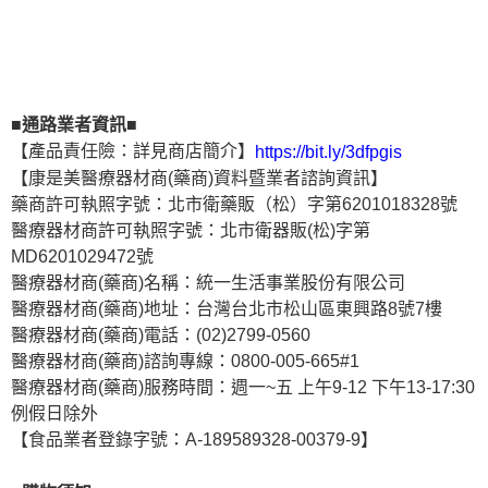
■通路業者資訊■
【產品責任險：詳見商店簡介】
https://bit.ly/3dfpgis
【康是美醫療器材商(藥商)資料暨業者諮詢資訊】
藥商許可執照字號：北市衛藥販（松）字第6201018328號
醫療器材商許可執照字號：北市衛器販(松)字第
MD6201029472號
醫療器材商(藥商)名稱：統一生活事業股份有限公司
醫療器材商(藥商)地址：台灣台北市松山區東興路8號7樓
醫療器材商(藥商)電話：(02)2799-0560
醫療器材商(藥商)諮詢專線：0800-005-665#1
醫療器材商(藥商)服務時間：週一~五 上午9-12 下午13-17:30
例假日除外
【食品業者登錄字號：A-189589328-00379-9】