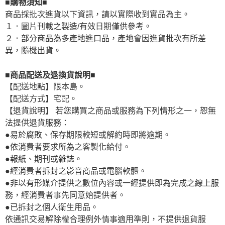
■購物須知■
商品採批次進貨以下資訊，請以實際收到實品為主。
１．圖片刊載之製造/有效日期僅供參考。
２．部分商品為多產地進口品，產地會因進貨批次有所差
異，隨機出貨。
■商品配送及退換貨說明■
【配送地點】限本島。
【配送方式】宅配。
【退貨說明】 若您購買之商品或服務為下列情形之一，恕無
法提供退貨服務：
●易於腐敗、保存期限較短或解約時即將逾期。
●依消費者要求所為之客製化給付。
●報紙、期刊或雜誌。
●經消費者拆封之影音商品或電腦軟體。
●非以有形媒介提供之數位內容或一經提供即為完成之線上服
務，經消費者事先同意始提供者。
●已拆封之個人衛生用品。
依通訊交易解除權合理例外情事適用準則，不提供退貨服