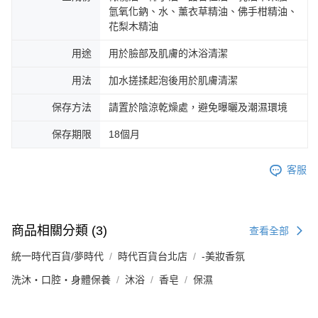
氫氧化鈉、水、薰衣草精油、佛手柑精油、
花梨木精油
用途
用於臉部及肌膚的沐浴清潔
用法
加水搓揉起泡後用於肌膚清潔
保存方法
請置於陰涼乾燥處，避免曝曬及潮濕環境
保存期限
18個月
客服
商品相關分類 (3)
查看全部
統一時代百貨/夢時代
時代百貨台北店
-美妝香氛
洗沐・口腔・身體保養
沐浴
香皂
保濕