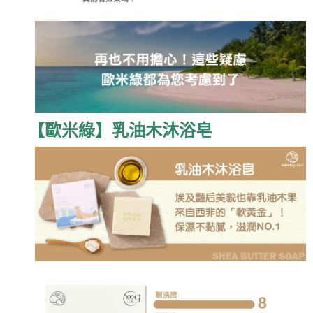
【歐米綠】乳油木沐浴皂