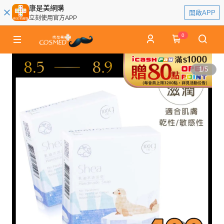
康是美網購
開啟APP
立刻使用官方APP
0
1
/
5