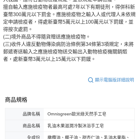
擅自輸入應施檢疫物者最高可處7年以下有期徒刑，得併科新
臺幣300萬元以下罰金。應施檢疫物之輸入人或代理人未依規
定申請檢疫者，得處新臺幣5萬元以上100萬元以下罰鍰，並
得按次處罰。
(二)境外商品不得隨貨贈送應施檢疫物。
(三)收件人違反動物傳染病防治條例第34條第3項規定，未將
郵遞寄送輸入之應施檢疫物送交輸出入動物檢疫機關銷燬
者，處新臺幣3萬元以上15萬元以下罰鍰。
顯示電腦版詳細說明
商品規格
品牌名稱
Omnisgreen歐米綠天然手工皂
商品名稱
乳油木果滋潤冷製沐浴手工皂
全成份
橄欖油、椰子油、甜杏仁油、乳油木果脂、