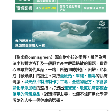
【歐米綠omnisgreen】源自對小孩的愛護
。我們為解
決小孩對沐浴乳及一般肥皂產生嚴重過敏的問題，費盡
心思尋找替代產品，一路上所遇到的挫折、困難，也促
成【歐米綠】的誕生。秉持
最原始、單純、無毒
的肌膚
清潔，
以天然冷製法製作手工皂，全植物配方、不含多
餘化學添加物
的堅持，打造出
連寶寶、敏感肌膚都適合
使用的清潔產品
，對環境更友善，也讓不想再用化學清
潔劑的人多一個健康的選擇
。