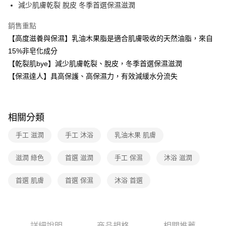
3 期 0 利率 每期
NT$166
21家銀行
減少肌膚乾裂 脫皮 冬季首選保濕滋潤
6 期 0 利率 每期
NT$83
21家銀行
合作金庫商業銀行
第一商業銀行
銷售重點
華南商業銀行
彰化商業銀行
12 期 0 利率 每期
NT$41
21家銀行
合作金庫商業銀行
第一商業銀行
上海商業儲蓄銀行
台北富邦商業銀行
【高度滋養與保濕】乳油木果脂是適合肌膚吸收的天然油脂，來自
華南商業銀行
彰化商業銀行
合作金庫商業銀行
第一商業銀行
數位禮券
國泰世華商業銀行
兆豐國際商業銀行
15%非皂化成分
上海商業儲蓄銀行
台北富邦商業銀行
華南商業銀行
彰化商業銀行
臺灣中小企業銀行
台中商業銀行
國泰世華商業銀行
兆豐國際商業銀行
【乾裂肌bye】減少肌膚乾裂、脫皮，冬季首選保濕滋潤
LINE Pay
上海商業儲蓄銀行
台北富邦商業銀行
匯豐（台灣）商業銀行
華泰商業銀行
臺灣中小企業銀行
台中商業銀行
【保濕達人】具高保護、高保濕力，有效減緩水分流失
國泰世華商業銀行
兆豐國際商業銀行
聯邦商業銀行
遠東國際商業銀行
匯豐（台灣）商業銀行
華泰商業銀行
Apple Pay
臺灣中小企業銀行
台中商業銀行
元大商業銀行
永豐商業銀行
聯邦商業銀行
遠東國際商業銀行
匯豐（台灣）商業銀行
華泰商業銀行
玉山商業銀行
星展（台灣）商業銀行
街口支付
元大商業銀行
永豐商業銀行
聯邦商業銀行
遠東國際商業銀行
台新國際商業銀行
中國信託商業銀行
玉山商業銀行
星展（台灣）商業銀行
相關分類
元大商業銀行
永豐商業銀行
台灣樂天信用卡公司
悠遊付
台新國際商業銀行
中國信託商業銀行
玉山商業銀行
星展（台灣）商業銀行
手工 滋潤
手工 沐浴
乳油木果 肌膚
台灣樂天信用卡公司
台新國際商業銀行
中國信託商業銀行
Google Pay
台灣樂天信用卡公司
滋潤 綠色
首選 滋潤
手工 保濕
沐浴 滋潤
運送方式
首選 肌膚
首選 保濕
沐浴 首選
廠商自送宅配免運
免運費
詳細說明
商品規格
相關推薦