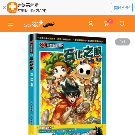
康是美網購
開啟APP
立刻使用官方APP
0
1
/
1