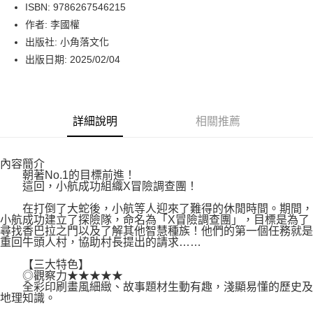
LINE Pay
ISBN: 9786267546215
作者: 李國權
Apple Pay
出版社: 小角落文化
街口支付
出版日期: 2025/02/04
悠遊付
Google Pay
詳細說明
相關推薦
運送方式
內容簡介
博客來商品配送方式
朝著No.1的目標前進！
每筆NT$80，滿NT$1,000(含以上)免運費
這回，小航成功組織X冒險調查團！
在打倒了大蛇後，小航等人迎來了難得的休閒時間。期間，
小航成功建立了探險隊，命名為「X冒險調查團」，目標是為了
尋找香巴拉之門以及了解其他智慧種族！他們的第一個任務就是
重回牛頭人村，協助村長提出的請求……
【三大特色】
◎觀察力★★★★★
全彩印刷畫風細緻、故事題材生動有趣，淺顯易懂的歷史及
地理知識。