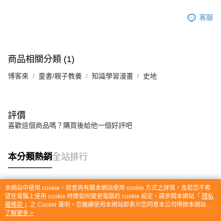
客服
商品相關分類 (1)
博客來
童書/親子教養
知識學習漫畫
史地
評價
喜歡這個商品嗎？購買後給他一個好評吧
本分類熱銷
全站排行
本網站中使用 cookie，欲查詢有關本網站使用 cookie 方式之詳情，及若您不希
熱門標籤
望在電腦上使用 cookie 時應如何變更電腦的 cookie 設定，請參閱本網站「
隱私
權條款
」之 Cookie 聲明。您繼續使用本網站即表示您同意本公司得按本網站使
用條款之 Cookie 聲明使用 cookie。
了解更多 >