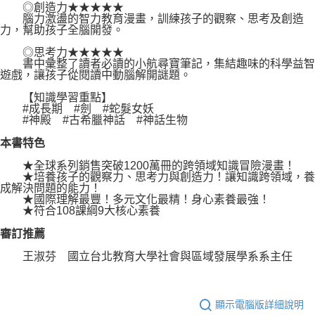
◎創造力★★★★★
腦力激盪的智力教育漫畫，訓練孩子的觀察、思考及創造
力，幫助孩子全腦開發。
◎思考力★★★★★
書中彙整了讀者必讀的小航尋寶筆記，集結趣味的科學益智
遊戲，讓孩子從閱讀中動腦解開謎題。
【知識學習重點】
#成長期 #劍 #蛇髮女妖
#神殿 #古希臘神話 #神話生物
本書特色
★全球系列銷售突破1200萬冊的跨領域知識冒險漫畫！
★培養孩子的觀察力、思考力與創造力！讓知識跨領域，養
成解決問題的能力！
★國際理解最豐！多元文化最精！身心素養最強！
★符合108課綱9大核心素養
審訂推薦
王淑芬 國立台北教育大學社會與區域發展學系系主任
顯示電腦版詳細說明