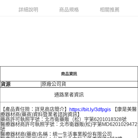
詳細說明
商品規格
相關推薦
商品資訊
原廠公司貨
貨源
通路業者資訊
【產品責任險：詳見商店簡介】
【康是美醫
https://bit.ly/3dfpgis
療器材商(藥商)資料暨業者諮詢資訊】
藥商許可執照字號：北市衛藥販（松）字第6201018328號
醫療器材商許可執照字號：北市衛器販(松)字第MD6201029472
號
醫療器材商(藥商)名稱：統一生活事業股份有限公司