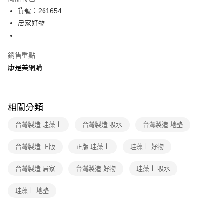
LINE Pay
貨號：261654
居家好物
Apple Pay
街口支付
銷售重點
悠遊付
康是美網購
Google Pay
運送方式
相關分類
宅配-下單後3-5個工作天配送(不含預購品)，箱購品分箱出貨
台灣製造 珪藻土
台灣製造 吸水
台灣製造 地墊
每筆NT$100，滿NT$799(含以上)免運費
台灣製造 正版
正版 珪藻土
珪藻土 好物
台灣製造 居家
台灣製造 好物
珪藻土 吸水
珪藻土 地墊