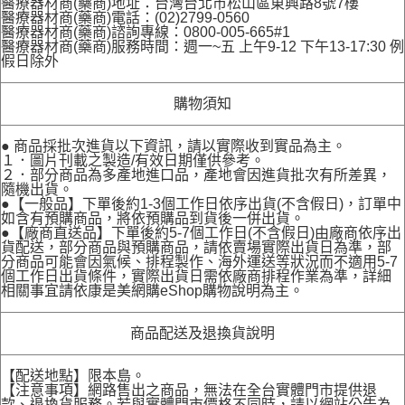
醫療器材商(藥商)地址：台灣台北市松山區東興路8號7樓
醫療器材商(藥商)電話：(02)2799-0560
醫療器材商(藥商)諮詢專線：0800-005-665#1
醫療器材商(藥商)服務時間：週一~五 上午9-12 下午13-17:30 例
假日除外
購物須知
● 商品採批次進貨以下資訊，請以實際收到實品為主。
１．圖片刊載之製造/有效日期僅供參考。
２．部分商品為多產地進口品，產地會因進貨批次有所差異，
隨機出貨。
●【一般品】下單後約1-3個工作日依序出貨(不含假日)，訂單中
如含有預購商品，將依預購品到貨後一併出貨。
●【廠商直送品】下單後約5-7個工作日(不含假日)由廠商依序出
貨配送，部分商品與預購商品，請依賣場實際出貨日為準，部
分商品可能會因氣候、排程製作、海外運送等狀況而不適用5-7
個工作日出貨條件，實際出貨日需依廠商排程作業為準，詳細
相關事宜請依康是美網購eShop購物說明為主。
商品配送及退換貨說明
【配送地點】限本島。
【注意事項】網路售出之商品，無法在全台實體門市提供退
款、退換貨服務。若與實體門市價格不同時，請以網站公告為