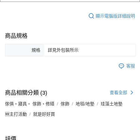
顯示電腦版詳細說明
商品規格
規格
詳見外包裝所示
客服
商品相關分類 (3)
查看全部
傢俱・寢具・ 傢飾・修繕
傢飾
地毯/地墊
珪藻土地墊
🆕主打活動
就是好好買
評價