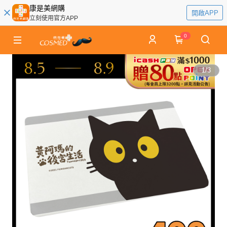
康是美網購
開啟APP
立刻使用官方APP
0
1
/
3