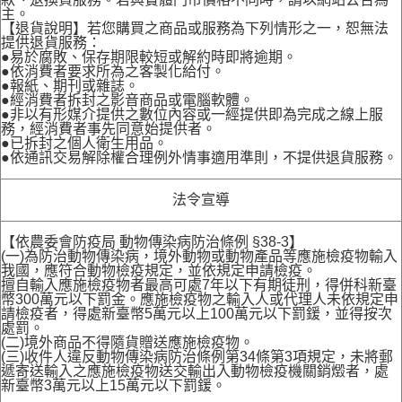
主。
【退貨說明】若您購買之商品或服務為下列情形之一，恕無法
提供退貨服務：
●易於腐敗、保存期限較短或解約時即將逾期。
●依消費者要求所為之客製化給付。
●報紙、期刊或雜誌。
●經消費者拆封之影音商品或電腦軟體。
●非以有形媒介提供之數位內容或一經提供即為完成之線上服
務，經消費者事先同意始提供者。
●已拆封之個人衛生用品。
●依通訊交易解除權合理例外情事適用準則，不提供退貨服務。
法令宣導
【依農委會防疫局 動物傳染病防治條例 §38-3】
(一)為防治動物傳染病，境外動物或動物產品等應施檢疫物輸入
我國，應符合動物檢疫規定，並依規定申請檢疫。
擅自輸入應施檢疫物者最高可處7年以下有期徒刑，得併科新臺
幣300萬元以下罰金。應施檢疫物之輸入人或代理人未依規定申
請檢疫者，得處新臺幣5萬元以上100萬元以下罰鍰，並得按次
處罰。
(二)境外商品不得隨貨贈送應施檢疫物。
(三)收件人違反動物傳染病防治條例第34條第3項規定，未將郵
遞寄送輸入之應施檢疫物送交輸出入動物檢疫機關銷燬者，處
新臺幣3萬元以上15萬元以下罰鍰。