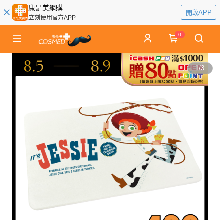
康是美網購
開啟APP
立刻使用官方APP
0
1
/
3