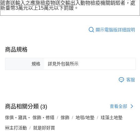
遞寄送輸入之應施檢疫物送交輸出入動物檢疫機關銷燬者，處
新臺幣3萬元以上15萬元以下罰鍰。
顯示電腦版詳細說明
商品規格
規格
詳見外包裝所示
客服
商品相關分類 (3)
查看全部
傢俱・寢具・ 傢飾・修繕
傢飾
地毯/地墊
珪藻土地墊
🆕主打活動
就是好好買