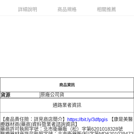
詳細說明
商品規格
相關推薦
商品資訊
原廠公司貨
貨源
通路業者資訊
【產品責任險：詳見商店簡介】
【康是美醫
https://bit.ly/3dfpgis
療器材商(藥商)資料暨業者諮詢資訊】
藥商許可執照字號：北市衛藥販（松）字第6201018328號
醫療器材商許可執照字號：北市衛器販(松)字第MD6201029472