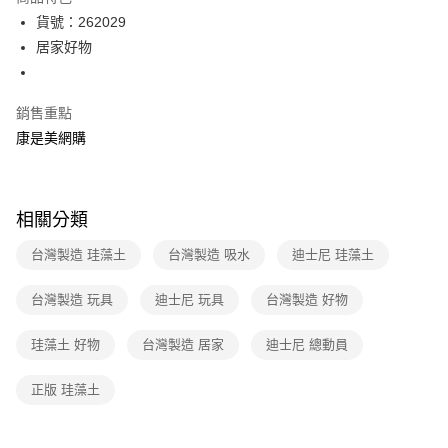
LINE Pay
貨號：262029
居家好物
Apple Pay
街口支付
銷售重點
悠遊付
康是美網購
Google Pay
運送方式
相關分類
宅配-下單後3-5個工作天配送(不含預購品)，箱購品分箱出貨
台灣製造 珪藻土
台灣製造 吸水
迪士尼 珪藻土
每筆NT$100，滿NT$799(含以上)免運費
台灣製造 玩具
迪士尼 玩具
台灣製造 好物
珪藻土 好物
台灣製造 居家
迪士尼 總動員
正版 珪藻土