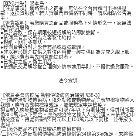
【配送地點】限本島。
【注意事項】網路售出之商品，無法在全台實體門市提供退
款、退換貨服務。若與實體門市價格不同時，請以網站公告為
主。
【退貨說明】若您購買之商品或服務為下列情形之一，恕無法
提供退貨服務：
●易於腐敗、保存期限較短或解約時即將逾期。
●依消費者要求所為之客製化給付。
●報紙、期刊或雜誌。
●經消費者拆封之影音商品或電腦軟體。
●非以有形媒介提供之數位內容或一經提供即為完成之線上服
務，經消費者事先同意始提供者。
●已拆封之個人衛生用品。
●依通訊交易解除權合理例外情事適用準則，不提供退貨服務。
法令宣導
【依農委會防疫局 動物傳染病防治條例 §38-3】
(一)為防治動物傳染病，境外動物或動物產品等應施檢疫物輸入
我國，應符合動物檢疫規定，並依規定申請檢疫。
擅自輸入應施檢疫物者最高可處7年以下有期徒刑，得併科新臺
幣300萬元以下罰金。應施檢疫物之輸入人或代理人未依規定申
請檢疫者，得處新臺幣5萬元以上100萬元以下罰鍰，並得按次
處罰。
(二)境外商品不得隨貨贈送應施檢疫物。
(三)收件人違反動物傳染病防治條例第34條第3項規定，未將郵