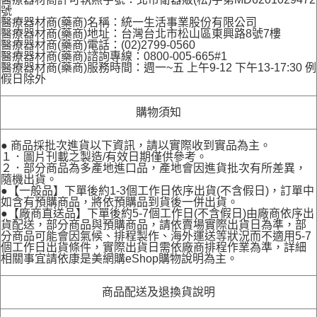
號
醫療器材商(藥商)名稱：統一生活事業股份有限公司
醫療器材商(藥商)地址：台灣台北市松山區東興路8號7樓
醫療器材商(藥商)電話：(02)2799-0560
醫療器材商(藥商)諮詢專線：0800-005-665#1
醫療器材商(藥商)服務時間：週一~五 上午9-12 下午13-17:30 例
假日除外
購物須知
● 商品採批次進貨以下資訊，請以實際收到實品為主。
１．圖片刊載之製造/有效日期僅供參考。
２．部分商品為多產地進口品，產地會因進貨批次有所差異，
隨機出貨。
●【一般品】下單後約1-3個工作日依序出貨(不含假日)，訂單中
如含有預購商品，將依預購品到貨後一併出貨。
●【廠商直送品】下單後約5-7個工作日(不含假日)由廠商依序出
貨配送，部分商品與預購商品，請依賣場實際出貨日為準，部
分商品可能會因氣候、排程製作、海外運送等狀況而不適用5-7
個工作日出貨條件，實際出貨日需依廠商排程作業為準，詳細
相關事宜請依康是美網購eShop購物說明為主。
商品配送及退換貨說明