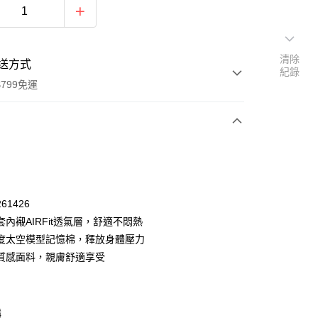
清除
送方式
紀錄
799免運
次付款
61426
內襯AIRFit透氣層，舒適不悶熱
度太空模型記憶棉，釋放身體壓力
質感面料，親膚舒適享受
購