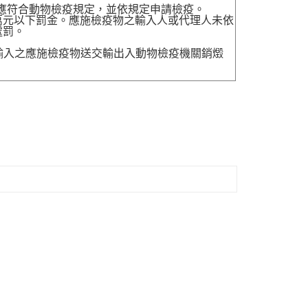
，應符合動物檢疫規定，並依規定申請檢疫。
萬元以下罰金。應施檢疫物之輸入人或代理人未依
處罰。
送輸入之應施檢疫物送交輸出入動物檢疫機關銷燬