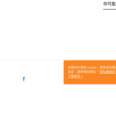
你可能
本網站中使用 cookie，欲查詢有關
設定，請參閱本網站「
隱私權條款
使用 cookie。
了解更多 >