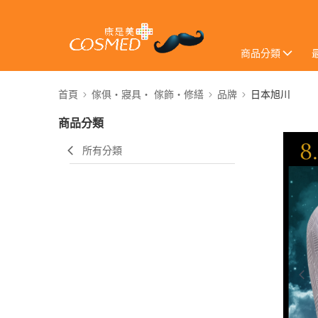
商品分類
首頁
傢俱・寢具・ 傢飾・修繕
品牌
日本旭川
商品分類
所有分類