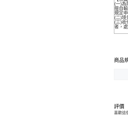
(一)
擅自輸
規定申
(二)
(三)
者，處
商品
評價
喜歡這