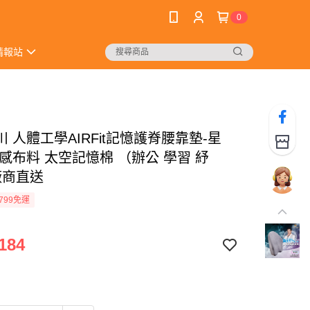
0
情報站
 人體工學AIRFit記憶護脊腰靠墊-星
感布料 太空記憶棉 （辦公 學習 紓
廠商直送
799免運
184