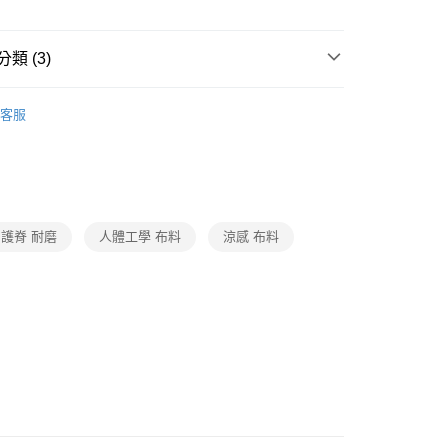
y
類 (3)
・ 傢飾・修繕
品牌
日本旭川
客服
後3-5個工作天配送(不含預購品)，箱購品分箱出貨
・ 傢飾・修繕
傢飾
坐墊/靠墊/抱枕
靠枕
00，滿NT$799(含以上)免運費
動
就是好好買
護脊 耐磨
人體工學 布料
涼感 布料