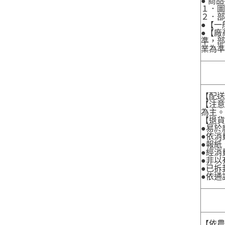
● 商
１．圖
２．
●【一
●【廠
準，部
業為準
【配
【注
為主
【退
●易於
●依消
●報紙
●經消
●非以
●已拆
●依通
【依農