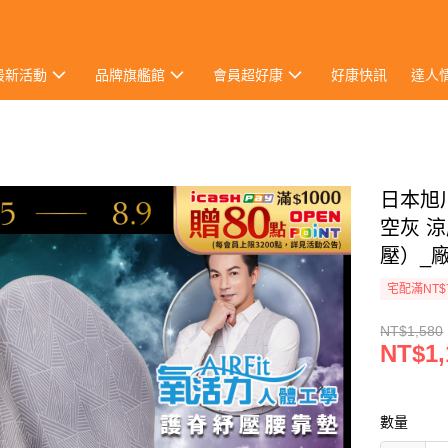
最新活動
品牌旗艦館
會員超好康
好康快訊
達人
日本旭川
空灰 涼
壓）_
宅配滿NT$
NT$1,580
NT$1,
數量