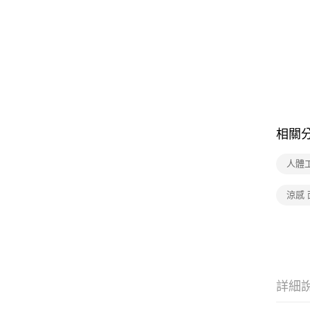
相關
人體
涼感 
詳細