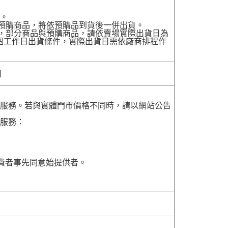
貨。
有預購商品，將依預購品到貨後一併出貨。
配送，部分商品與預購商品，請依賣場實際出貨日為
7個工作日出貨條件，實際出貨日需依廠商排程作
明
貨服務。若與實體門市價格不同時，請以網站公告
貨服務：
費者事先同意始提供者。