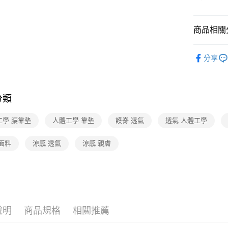
Google Pa
商品相關分
運送方式
傢俱・寢具
分享
宅配-下單
傢俱・寢具
每筆NT$1
🆕主打活
分類
工學 腰靠墊
人體工學 靠墊
護脊 透氣
透氣 人體工學
面料
涼感 透氣
涼感 親膚
說明
商品規格
相關推薦