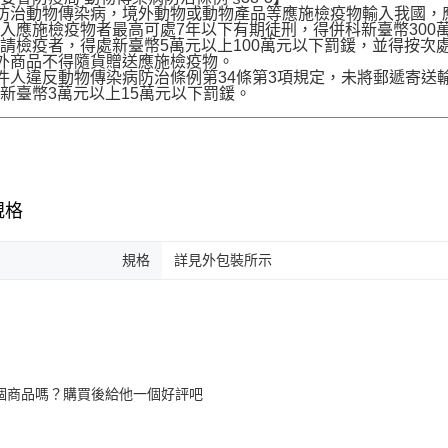
為防治動物傳染病，境外動物或動物產品等應施檢疫物輸入我國
入應施檢疫物者最高可處7年以下有期徒刑，得併科新臺幣300
請檢疫者，得處新臺幣5萬元以上100萬元以下罰鍰，並得按次
境外商品不得隨貨贈送應施檢疫物。
收件人違反動物傳染病防治條例第34條第3項規定，未將郵遞寄
新臺幣3萬元以上15萬元以下罰鍰。
規格
規格
詳見外包裝所示
個商品嗎？購買後給他一個好評吧