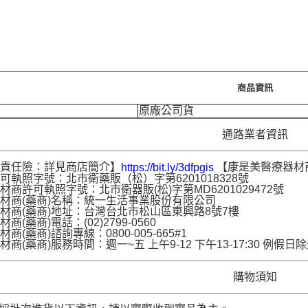
商品資訊
原廠公司貨
通路業者資訊
品責任險：詳見商店簡介】
【康是美醫療器材
https://bit.ly/3dfpgis
可執照字號：北市衛藥販（松）字第6201018328號
材商許可執照字號：北市衛器販(松)字第MD6201029472號
材商(藥商)名稱：統一生活事業股份有限公司
材商(藥商)地址：台灣台北市松山區東興路8號7樓
商(藥商)電話：(02)2799-0560
商(藥商)諮詢專線：0800-005-665#1
材商(藥商)服務時間：週一~五 上午9-12 下午13-17:30 例假日
購物須知