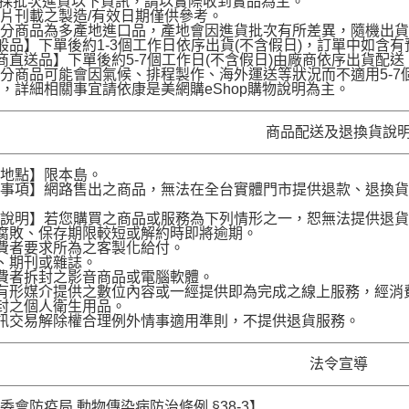
品採批次進貨以下資訊，請以實際收到實品為主。
片刊載之製造/有效日期僅供參考。
部分商品為多產地進口品，產地會因進貨批次有所差異，隨機出
般品】下單後約1-3個工作日依序出貨(不含假日)，訂單中如含
商直送品】下單後約5-7個工作日(不含假日)由廠商依序出貨
分商品可能會因氣候、排程製作、海外運送等狀況而不適用5-
，詳細相關事宜請依康是美網購eShop購物說明為主。
商品配送及退換貨說
送地點】限本島。
意事項】網路售出之商品，無法在全台實體門市提供退款、退換
。
貨說明】若您購買之商品或服務為下列情形之一，恕無法提供退
腐敗、保存期限較短或解約時即將逾期。
費者要求所為之客製化給付。
、期刊或雜誌。
費者拆封之影音商品或電腦軟體。
有形媒介提供之數位內容或一經提供即為完成之線上服務，經消
封之個人衛生用品。
訊交易解除權合理例外情事適用準則，不提供退貨服務。
法令宣導
委會防疫局 動物傳染病防治條例 §38-3】