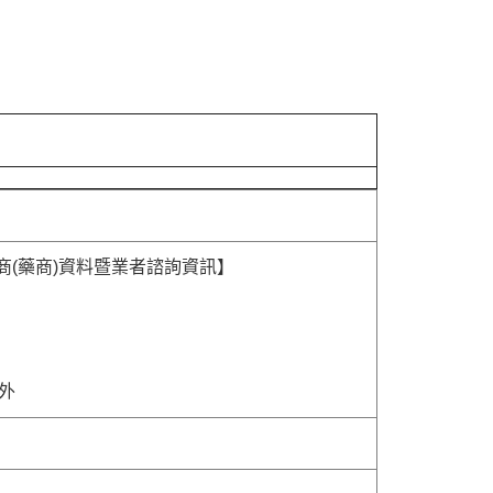
商(藥商)資料暨業者諮詢資訊】
除外