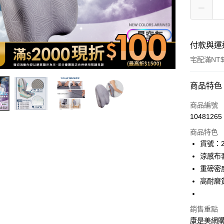
付款與運
宅配滿NT$
付款方式
商品特色
icash Pay
商品編號
10481265
信用卡一
商品特色
數位禮券
貨號：2
涼感布套
LINE Pay
重磅密
Apple Pay
高耐磨
街口支付
銷售重點
悠遊付
康是美網